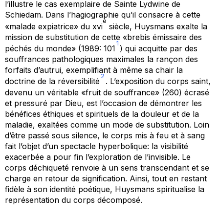
l’illustre le cas exemplaire de
Sainte Lydwine de
Schiedam
. Dans l’hagiographie qu’il consacre à cette
e
«malade expiatrice» du xvi
siècle, Huysmans exalte la
mission de substitution de cette «brebis émissaire des
1
péchés du monde» (1989: 101
) qui acquitte par des
souffrances pathologiques maximales la rançon des
forfaits d’autrui, exemplifiant à même sa chair la
2
doctrine de la réversibilité
. L’exposition du corps saint,
devenu un véritable «fruit de souffrance» (260) écrasé
et pressuré par Dieu, est l’occasion de démontrer les
bénéfices éthiques et spirituels de la douleur et de la
maladie, exaltées comme un mode de substitution. Loin
d’être passé sous silence, le corps mis à feu et à sang
fait l’objet d’un spectacle hyperbolique: la visibilité
exacerbée a pour fin l’exploration de l’invisible. Le
corps déchiqueté renvoie à un sens transcendant et se
charge en retour de signification. Ainsi, tout en restant
fidèle à son identité poétique, Huysmans spiritualise la
représentation du corps décomposé.