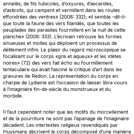
annelés, de fils tubicoles, d’oxyures, d’ascarides,
d’asticots, qui campent et vermillent dans les routes
effondrées des ventres» (2008: 332); «il semble –dit-il–
que toute la faune des vers filaridés, que toutes les
peuplades des parasites fourmillent en la nuit de cette
planche» (2008: 333). L’écrivain retrouve les formes
sinueuses et molles qui déploient un processus de
délitement infini. Le plaisir du regard microscopique se
focalisant sur le corps «gris et aqueux» et les «têtes
noires» (72) des vers fait écho au fourmillement
tentaculaire qui avait fasciné le critique d’art dans les
gravures de Redon. La représentation du corps en
charpie de Lydwine est l’occasion de laisser libre cours
à l’imaginaire fin-de-siècle du monstrueux et du
morbide.
Il faut cependant noter que les motifs du morcellement
et de la pourriture ne sont pas l’apanage de l’imaginaire
décadent. Les intertextes religieux revendiqués par
Huysmans décrivent le corps décomposé d’une manière