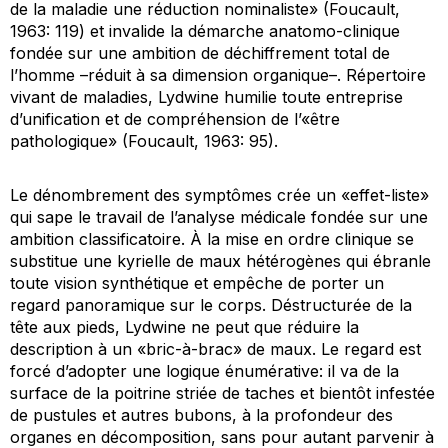
de la maladie une réduction nominaliste
» (Foucault,
1963: 119) et invalide la démarche anatomo-clinique
fondée sur une ambition de déchiffrement total de
l’homme –réduit à sa dimension organique–. Répertoire
vivant de maladies, Lydwine humilie toute entreprise
d’unification et de compréhension de l’«être
pathologique» (Foucault, 1963: 95).
Le dénombrement des symptômes crée un «effet-liste»
qui sape le travail de l’analyse médicale fondée sur une
ambition classificatoire. À la mise en ordre clinique se
substitue une kyrielle de maux hétérogènes qui ébranle
toute vision synthétique et empêche de porter un
regard panoramique sur le corps. Déstructurée de la
tête aux pieds, Lydwine ne peut que réduire la
description à un «bric-à-brac» de maux. Le regard est
forcé d’adopter une logique énumérative: il va de la
surface de la poitrine striée de taches et bientôt infestée
de pustules et autres bubons, à la profondeur des
organes en décomposition, sans pour autant parvenir à