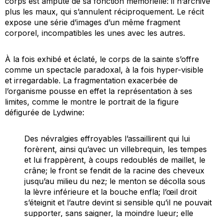
corps est amputé de sa fonction mémorielle: il n’archive
plus les maux, qui s’annulent réciproquement. Le récit
expose une série d’images d’un même fragment
corporel, incompatibles les unes avec les autres.
À la fois exhibé et éclaté, le corps de la sainte s’offre
comme un spectacle paradoxal, à la fois hyper-visible
et irregardable. La fragmentation exacerbée de
l’organisme pousse en effet la représentation à ses
limites, comme le montre le portrait de la figure
défigurée de Lydwine:
Des névralgies effroyables l’assaillirent qui lui
forèrent, ainsi qu’avec un villebrequin, les tempes
et lui frappèrent, à coups redoublés de maillet, le
crâne; le front se fendit de la racine des cheveux
jusqu’au milieu du nez; le menton se décolla sous
la lèvre inférieure et la bouche enfla; l’œil droit
s’éteignit et l’autre devint si sensible qu’il ne pouvait
supporter, sans saigner, la moindre lueur; elle