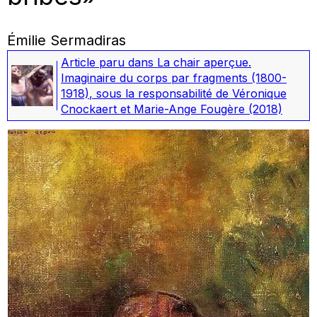
Émilie Sermadiras
Article paru dans
La chair aperçue.
Imaginaire du corps par fragments (1800-
1918)
, sous la responsabilité de Véronique
Cnockaert et Marie-Ange Fougère
(2018)