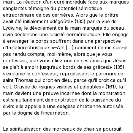
main. La réaction d’un curé incrédule face aux marques
sanglantes témoigne du potentiel sémiotique
extraordinaire de ces dernières. Alors que le prêtre
avait été initialement «dégoûté» (135) par la vue de
Lydwine, le dévoilement de la main marquée du sceau
divin déclenche une lucidité herméneutique. Elle engage
à envisager le corps souffrant dans une perspective
d’Imitation christique: «–Ah! […] comment ne me suis-je
pas rendu compte, moi-même, alors que je vous
confessais, que vous étiez une de ces âmes que Jésus
se plaît à emplir jusqu’aux bords de ses grâces!» (135),
s’exclame le confesseur, reproduisant le parcours de
saint Thomas qui croit en dieu, parce qu’il croit ce qu’il
voit. Gravée de «signes visibles et palpables» (161), la
main devient une preuve incarnée dont la monstration
est simultanément démonstration de la puissance du
divin: elle appelle à une exégèse chrétienne autorisée
par le dogme de l’incarnation.
La spiritualisation des morceaux de chair se poursuit