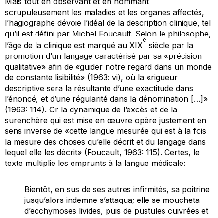
Mais tout en observant et en nommant
scrupuleusement les maladies et les organes affectés,
l’hagiographe dévoie l’idéal de la description clinique, tel
qu’il est défini par Michel Foucault. Selon le philosophe,
e
l’âge de la clinique est marqué au XIX
siècle par la
promotion d’un langage caractérisé par sa «précision
qualitative» afin de «guider notre regard dans un monde
de constante lisibilité» (1963: vi), où la «
rigueur
descriptive sera la résultante d’une
exactitude
dans
l’énoncé, et d’une
régularité
dans la dénomination […]»
(1963: 114). Or la dynamique de l’excès et de la
surenchère qui est mise en œuvre opère justement en
sens inverse de «cette
langue mesurée
qui est à la fois
la mesure des choses qu’elle décrit et du langage dans
lequel elle les décrit» (Foucault, 1963: 115). Certes, le
texte multiplie les emprunts à la langue médicale:
Bientôt, en sus de ses autres infirmités, sa poitrine
jusqu’alors indemne s’attaqua; elle se moucheta
d’ecchymoses livides, puis de pustules cuivrées et