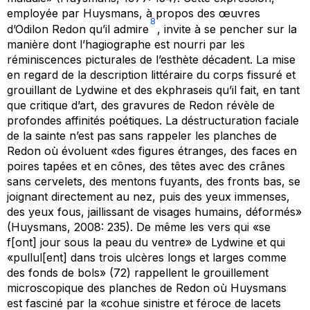
employée par Huysmans, à propos des œuvres
8
d’Odilon Redon qu’il admire
, invite à se pencher sur la
manière dont l’hagiographe est nourri par les
réminiscences picturales de l’esthète décadent. La mise
en regard de la description littéraire du corps fissuré et
grouillant de Lydwine et des
ekphraseis
qu’il fait, en tant
que critique d’art, des gravures de Redon révèle de
profondes affinités poétiques. La déstructuration faciale
de la sainte n’est pas sans rappeler les planches de
Redon où évoluent «des figures étranges, des faces en
poires tapées et en cônes, des têtes avec des crânes
sans cervelets, des mentons fuyants, des fronts bas, se
joignant directement au nez, puis des yeux immenses,
des yeux fous, jaillissant de visages humains, déformés»
(Huysmans, 2008: 235). De même les vers qui «se
f[ont] jour sous la peau du ventre» de Lydwine et qui
«pullul[ent] dans trois ulcères longs et larges comme
des fonds de bols» (72) rappellent le grouillement
microscopique des planches de Redon où Huysmans
est fasciné par la «cohue sinistre et féroce de lacets