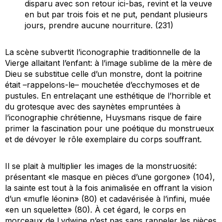
disparu avec son retour ici-bas, revint et la veuve
en but par trois fois et ne put, pendant plusieurs
jours, prendre aucune nourriture. (231)
La scène subvertit l’iconographie traditionnelle de la
Vierge allaitant l’enfant: à l’image sublime de la mère de
Dieu se substitue celle d’un monstre, dont la poitrine
était –rappelons-le– mouchetée d’ecchymoses et de
pustules. En entrelaçant une esthétique de l’horrible et
du grotesque avec des saynètes empruntées à
l’iconographie chrétienne, Huysmans risque de faire
primer la fascination pour une poétique du monstrueux
et de dévoyer le rôle exemplaire du corps souffrant.
Il se plait à multiplier les images de la monstruosité:
présentant «le masque en pièces d’une gorgone» (104),
la sainte est tout à la fois animalisée en offrant la vision
d’un «mufle léonin» (80) et cadavérisée à l’infini, muée
«en un squelette» (80). À cet égard, le corps en
morceaux de Lydwine n’est pas sans rappeler les pièces