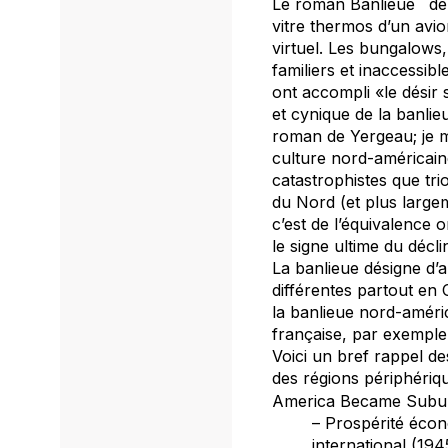
Le roman
Banlieue
de 
vitre thermos d’un avion
virtuel. Les bungalows,
familiers et inaccessib
ont accompli «le désir 
et cynique de la banlie
roman de Yergeau; je m
culture nord-américaine
catastrophistes que tr
du Nord (et plus largem
c’est de l’équivalence 
le signe ultime du déclin
La banlieue désigne d’
différentes partout en 
la banlieue nord-améric
française, par exemple
Voici un bref rappel d
des régions périphériq
America Became Subu
– Prospérité écon
international (19