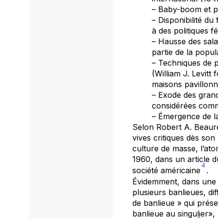
– Baby-boom et pé
– Disponibilité d
à des politiques f
– Hausse des sala
partie de la popul
– Techniques de p
(William J. Levit
maisons pavillonn
– Exode des grand
considérées comme
– Émergence de la
Selon Robert A. Beaure
vives critiques dès son 
culture de masse, l’ato
1960, dans un article 
4
société américaine
.
Évidemment, dans une p
plusieurs banlieues, di
de banlieue » qui prése
banlieue au singulier»,