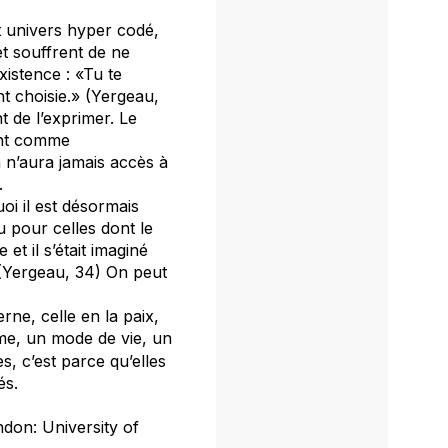
 univers hyper codé,
t souffrent de ne
xistence : «Tu te
nt choisie.» (Yergeau,
 de l’exprimer. Le
sant comme
 n’aura jamais accès à
.
oi il est désormais
 pour celles dont le
et il s’était imaginé
 (Yergeau, 34) On peut
ne, celle en la paix,
sme, un mode de vie, un
es, c’est parce qu’elles
és.
ndon: University of