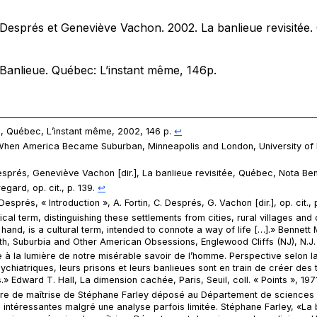
.
e Després et Geneviève Vachon. 2002.
La banlieue revisitée
.
Banlieue
. Québec: L’instant même, 146p.
e
, Québec, L’instant même, 2002, 146 p.
↩︎
When America Became Suburban
, Minneapolis and London, University of
esprés, Geneviève Vachon [dir.],
La banlieue revisitée
, Québec, Nota Be
uregard,
op. cit
., p. 139.
↩︎
Després, « Introduction », A. Fortin, C. Després, G. Vachon [dir.],
op. cit
.,
cal term, distinguishing these settlements from cities, rural villages and
 hand, is a cultural term, intended to connote a way of life […].» Bennett
th, Suburbia and Other American Obsessions
, Englewood Cliffs (NJ), N.J.
 à la lumière de notre misérable savoir de l’homme. Perspective selon la
sychiatriques, leurs prisons et leurs banlieues sont en train de créer des 
.» Edward T. Hall,
La dimension cachée
, Paris, Seuil, coll. « Points », 197
ire de maîtrise de Stéphane Farley déposé au Département de sciences 
intéressantes malgré une analyse parfois limitée. Stéphane Farley, «La