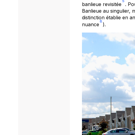
5
banlieue revisitée
. Po
Banlieue au singulier, 
distinction établie en 
6
nuance
).