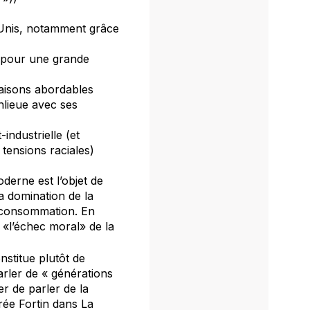
s-Unis, notamment grâce
e pour une grande
maisons abordables
nlieue avec ses
industrielle (et
tensions raciales)
derne est l’objet de
la domination de la
de consommation. En
e «l’échec moral» de la
stitue plutôt de
arler de « générations
er de parler de la
drée Fortin dans
La