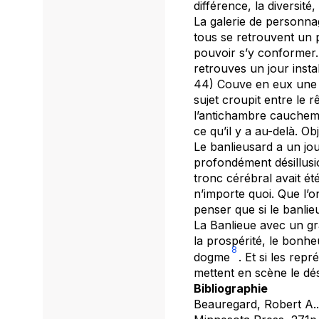
différence, la diversité
La galerie de personna
tous se retrouvent un 
pouvoir s’y conformer. 
retrouves un jour insta
44) Couve en eux une d
sujet croupit entre le r
l’antichambre cauchema
ce qu’il y a au-delà. Ob
Le banlieusard a un jou
profondément désillusi
tronc cérébral avait été
n’importe quoi. Que l’o
penser que si le banlie
La Banlieue avec un gr
la prospérité, le bonh
8
dogme
. Et si les rep
mettent en scène le dé
Bibliographie
Beauregard, Robert A.