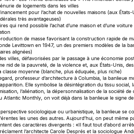
nurie de logements dans les villes
u financement pour l’achat de nouvelles maisons (aux État
édérales très avantageuses)
ires qui rend possible l’achat d’une maison et d’une voitur
ation
roduction de masse favorisant la construction rapide de 
t fonde Levittown en 1947, un des premiers modèles de la ba
aires alignées)
es villes, défavorisées par le passage à une économie post-
 nid de la pauvreté, de la violence et, aux États-Unis, des 
 classe moyenne (blanche, plus éduquée, plus riche)
gard, professeur d’architecture à Columbia, la banlieue mo
apparition. Elle symbolise la désintégration du tissu social, 
misation, l’aliénation, la dépersonnalisation de la société 
du
Atlantic Monthly
, on voit déjà dans la banlieue le signe d
erspective sociologique ou urbanistique, la banlieue se con
fférentes les unes des autres. Aujourd’hui, on peut même p
ntent des caractères divergents : «Il faut tout d’abord arrêt
 réclament l’architecte Carole Després et la sociologue An