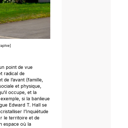
raphie]
un point de vue
et radical de
 de l’avant (famille,
sociale et physique,
u’il occupe, et la
 exemple, si la banlieue
ogue Edward T. Hall se
ristalliser l’Inquiétude
e territoire et de
n espace où la