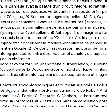
Pierre Yergeau (2002) se déroule dans la Banlieue avec un
, la Banlieue avait la beauté d’un circuit intégré, et l’attra
 ouverts sur des pelouses verdoyantes, rasées de près, para
les.» (Yergeau, 9) Ses personnages s’appellent McDo, Gap, 
secret des Stoïciens: évacuer la vie intérieure» (Yergeau, 3
ue (qui pourrait par ailleurs être nuancé par une analyse 
’y emploierai éventuellement) fait appel à un imaginaire f
 depuis la seconde moitié du XXe siècle. Cet imaginaire tra
iomphalistes concernant la manière d’habiter et de penser
ent en Occident). Ce dont il est question, au cœur de l’imag
ontologique établie entre être, habiter et acheter, qui appa
 de la civilisation.
abord et avant tout un phénomène d’urbanisation, qui pre
Occident après la Deuxième Guerre mondiale. Ici, je m’intér
aine, très différente aux plans socio-économique et imagin
.
es facteurs socio-économiques et culturels associés au dé
ues des grandes villes nord-américaines (tiré de Robert A.
2
rban
et A. Fortin, C. Després, G. Vachon,
La banlieue revi
omique (renforcée aux États-Unis par une domination polit
45-1975 : Les Trente Glorieuses ou « The American Century