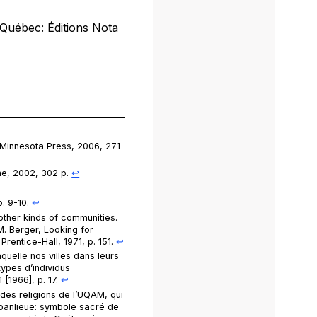
 Québec: Éditions Nota
 Minnesota Press, 2006, 271
ne, 2002, 302 p.
↩︎
 p. 9-10.
↩︎
 other kinds of communities.
 M. Berger,
Looking for
 Prentice-Hall, 1971, p. 151.
↩︎
quelle nos villes dans leurs
types d’individus
1 [1966], p. 17.
↩︎
des religions de l’UQAM, qui
 banlieue: symbole sacré de