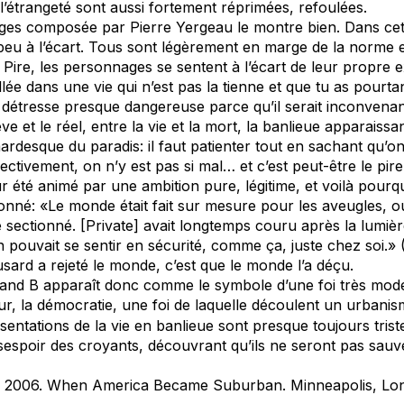
, l’étrangeté sont aussi fortement réprimées, refoulées.
ges composée par Pierre Yergeau le montre bien. Dans cet
peu à l’écart. Tous sont légèrement en marge de la norme e
Pire, les personnages se sentent à l’écart de leur propre e
llée dans une vie qui n’est pas la tienne et que tu as pourta
étresse presque dangereuse parce qu’il serait inconvenant
êve et le réel, entre la vie et la mort, la banlieue apparais
rdesque du paradis: il faut patienter tout en sachant qu’on
jectivement, on n’y est pas si mal… et c’est peut-être le pire
r été animé par une ambition pure, légitime, et voilà pourqu
onné: «Le monde était fait sur mesure pour les aveugles, ou
 sectionné. [Private] avait longtemps couru après la lumière 
n pouvait se sentir en sécurité, comme ça, juste chez soi.»
usard a rejeté le monde, c’est que le monde l’a déçu.
and B apparaît donc comme le symbole d’une foi très moder
eur, la démocratie, une foi de laquelle découlent un urbani
résentations de la vie en banlieue sont presque toujours trist
sespoir des croyants, découvrant qu’ils ne seront pas sauv
. 2006.
When America Became Suburban
. Minneapolis, Lo