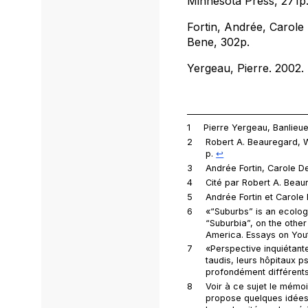
Minnesota Press, 271p
Fortin, Andrée, Carol
Bene, 302p.
Yergeau, Pierre. 2002.
1
Pierre Yergeau,
Banlieu
2
Robert A. Beauregard,
p.
↩︎
3
Andrée Fortin, Carole D
4
Cité par Robert A. Bea
5
Andrée Fortin et Carole 
6
«“Suburbs” is an ecologi
“Suburbia”, on the other
America. Essays on You
7
«Perspective inquiétante
taudis, leurs hôpitaux p
profondément différents
8
Voir à ce sujet le mémo
propose quelques idées 