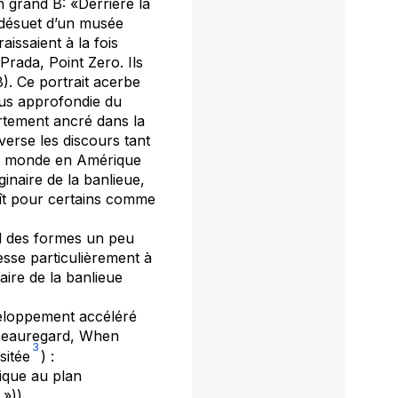
 grand B: «Derrière la
it désuet d’un musée
issaient à la fois
Prada, Point Zero. Ils
8). Ce portrait acerbe
plus approfondie du
ortement ancré dans la
verse les discours tant
 le monde en Amérique
inaire de la banlieue,
raît pour certains comme
nd des formes un peu
esse particulièrement à
aire de la banlieue
veloppement accéléré
 Beauregard,
When
3
sitée
) :
ique au plan
 »))