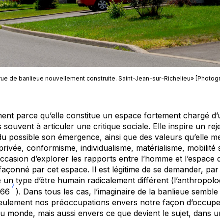
rue de banlieue nouvellement construite. Saint-Jean-sur-Richelieu» [Photog
ent parce qu’elle constitue un espace fortement chargé d’
s souvent à articuler une critique sociale. Elle inspire un rej
du possible son émergence, ainsi que des valeurs qu’elle met
 privée, conformisme, individualisme, matérialisme, mobilité 
l’occasion d’explorer les rapports entre l’homme et l’espace q
 façonné par cet espace. Il est légitime de se demander, par
e un type d’être humain radicalement différent (l’anthropol
7
966
). Dans tous les cas, l’imaginaire de la banlieue semble c
eulement nos préoccupations envers notre façon d’occuper l
u monde, mais aussi envers ce que devient le sujet, dans u