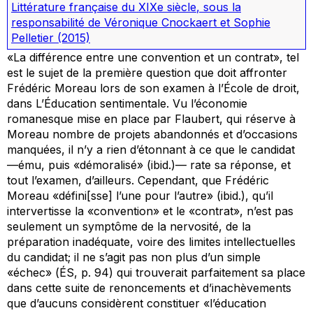
Littérature française du XIXe siècle
, sous la
responsabilité de Véronique Cnockaert et Sophie
Pelletier
(2015)
«La différence entre une convention et un contrat», tel
est le sujet de la première question que doit affronter
Frédéric Moreau lors de son examen à l’École de droit,
dans
L’Éducation sentimentale
. Vu l’économie
romanesque mise en place par Flaubert, qui réserve à
Moreau nombre de projets abandonnés et d’occasions
manquées, il n’y a rien d’étonnant à ce que le candidat
—ému, puis «démoralisé» (
ibid.
)— rate sa réponse, et
tout l’examen, d’ailleurs. Cependant, que Frédéric
Moreau «défini[sse] l’une pour l’autre» (ibid.), qu’il
intervertisse la «convention» et le «contrat», n’est pas
seulement un symptôme de la nervosité, de la
préparation inadéquate, voire des limites intellectuelles
du candidat; il ne s’agit pas non plus d’un simple
«échec» (
ÉS
, p. 94) qui trouverait parfaitement sa place
dans cette suite de renoncements et d’inachèvements
que d’aucuns considèrent constituer «l’éducation