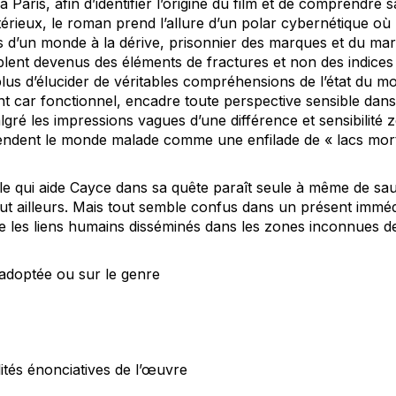
Paris, afin d’identifier l’origine du film et de comprendre s
érieux, le roman prend l’allure d’un polar cybernétique où
ds d’un monde à la dérive, prisonnier des marques et du mar
blent devenus des éléments de fractures et non des indices 
plus d’élucider de véritables compréhensions de l’état du m
nt car fonctionnel, encadre toute perspective sensible dans
gré les impressions vagues d’une différence et sensibilité 
endent le monde malade comme une enfilade de « lacs mort
e qui aide Cayce dans sa quête paraît seule à même de sa
 ailleurs. Mais tout semble confus dans un présent immédiat
re les liens humains disséminés dans les zones inconnues d
 adoptée ou sur le genre
ités énonciatives de l’œuvre