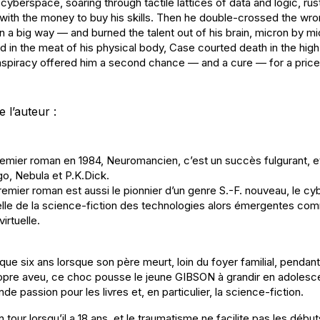
cyberspace, soaring through tactile lattices of data and logic, ru
with the money to buy his skills. Then he double-crossed the wr
in a big way — and burned the talent out of his brain, micron by m
 in the meat of his physical body, Case courted death in the hig
nspiracy offered him a second chance — and a cure — for a pric
 l’auteur :
remier roman en 1984,
Neuromancien
, c’est un succès fulgurant, et
o, Nebula et P.K.Dick.
premier roman est aussi le pionnier d’un genre S.-F. nouveau, le cy
uelle de la science-fiction des technologies alors émergentes co
virtuelle.
que six ans lorsque son père meurt, loin du foyer familial, pendan
ropre aveu, ce choc pousse le jeune GIBSON à grandir en adolescen
e passion pour les livres et, en particulier, la science-fiction.
tour lorsqu’il a 18 ans, et le traumatisme ne facilite pas les début