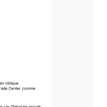
an oblique
 Trade Center comme
 car l’héroïne circule