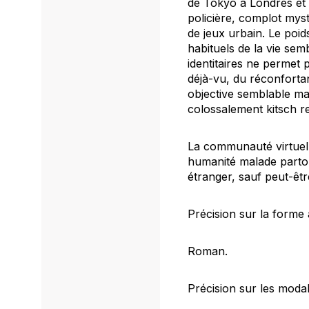
de Tokyo à Londres et à 
policière, complot myst
de jeux urbain. Le poi
habituels de la vie sem
identitaires ne permet 
déjà-vu, du réconforta
objective semblable mal
colossalement kitsch r
La communauté virtuell
humanité malade partout
étranger, sauf peut-êt
Précision sur la forme
Roman.
Précision sur les modal