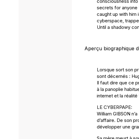
consciousness into 
secrets for anyone 
caught up with him 
cyberspace, trapped
Until a shadowy co
Aperçu biographique de
Lorsque sort son p
sont décernés : Hug
Il faut dire que ce 
à la panoplie habit
internet et la réalité 
LE CYBERPAPE:
William GIBSON n’a 
d’affaire. De son p
développer une grand
Sa mère meurt à son 