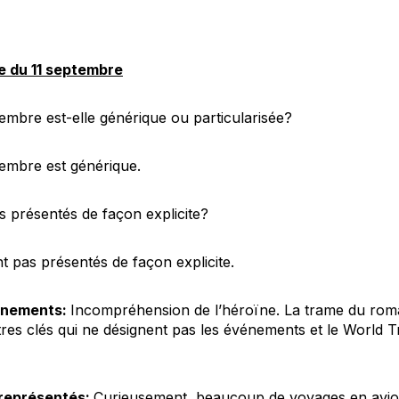
e du 11 septembre
embre est-elle générique ou particularisée?
embre est générique.
s présentés de façon explicite?
 pas présentés de façon explicite.
énements:
Incompréhension de l’héroïne. La trame du rom
tres clés qui ne désignent pas les événements et le World
représentés:
Curieusement, beaucoup de voyages en avion