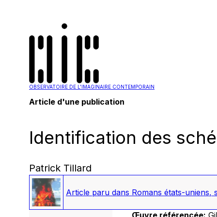
OBSERVATOIRE DE L'IMAGINAIRE CONTEMPORAIN
Article d'une publication
Identification des sch
Patrick Tillard
Article paru dans
Romans états-uniens
, 
Œuvre référencée:
Gi