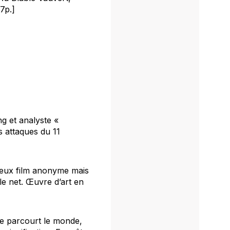
7p.]
ng et analyste «
es attaques du 11
rieux film anonyme mais
le net. Œuvre d’art en
lle parcourt le monde,