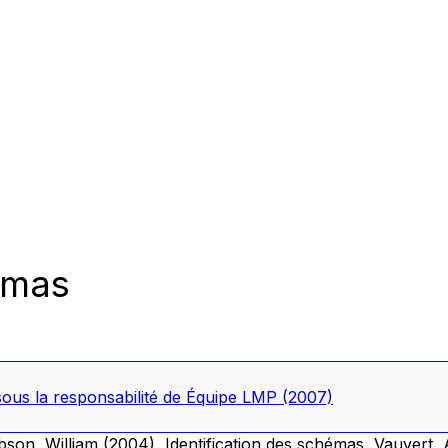
émas
sous la responsabilité de Équipe LMP
(2007)
bson, William (2004),
Identification des schémas,
Vauvert, 