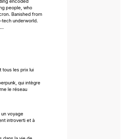
stling encoded
ong people, who
icron. Banished from
h-tech underworld.
e…
 tous les prix lui
berpunk, qui intègre
mme le réseau
t un voyage
t introverti et à
s dans la vie de