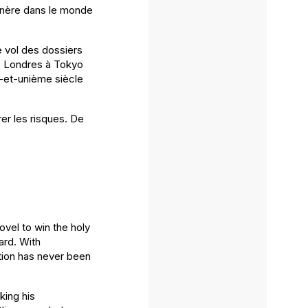
génère dans le monde
e vol des dossiers
 de Londres à Tokyo
t-et-unième siècle
er les risques. De
novel to win the holy
ard. With
tion has never been
king his