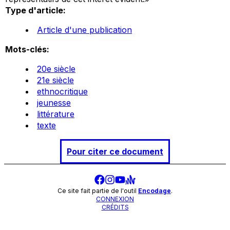
Type d'article:
Article d'une publication
Mots-clés:
20e siècle
21e siècle
ethnocritique
jeunesse
littérature
texte
Pour citer ce document
Ce site fait partie de l'outil
Encodage
.
CONNEXION
CRÉDITS