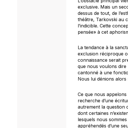
L’obstacle principal vie
exclusive. Mais un seco
dessus de tout, de l’es
théâtre, Tarkovski au 
l’indicible. Cette conc
pensée» à cet aphorisme:
La tendance à la sanctu
exclusion réciproque o
connaissance serait prem
que nous voulons dire l
cantonné à une fonctio
Nous lui dénions alors s
Ce que nous appelons l’
recherche d’une écritur
autrement la question 
dont certaines n’exis
lesquels nous sommes n
appréhendés d’une seu