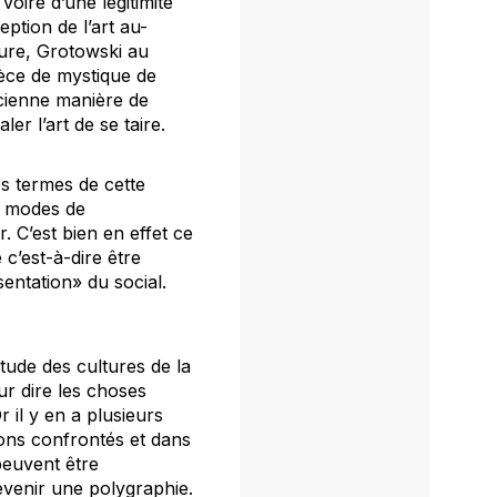
voire d’une légitimité
ption de l’art au-
ature, Grotowski au
pèce de mystique de
ncienne manière de
er l’art de se taire.
es termes de cette
s modes de
. C’est bien en effet ce
c’est-à-dire être
entation» du social.
tude des cultures de la
ur dire les choses
il y en a plusieurs
ons confrontés et dans
peuvent être
venir une polygraphie.