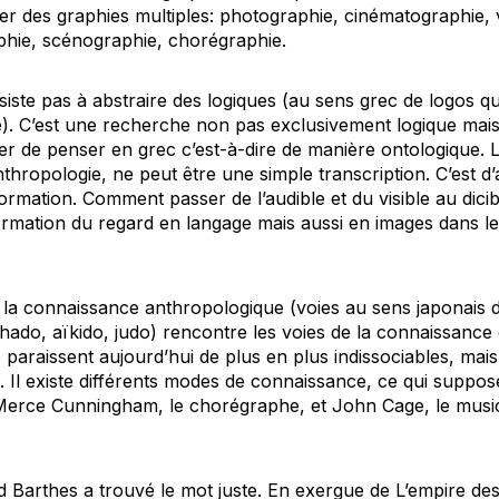
citer des graphies multiples: photographie, cinématographie,
phie, scénographie, chorégraphie.
siste pas à abstraire des logiques (au sens grec de
logos
que
é). C’est une recherche non pas exclusivement logique mai
ser de penser en grec c’est-à-dire de manière ontologique. 
anthropologie, ne peut être une simple transcription. C’est d
formation. Comment passer de l’audible et du visible au dicib
ormation du regard en langage mais aussi en images dans le
de la connaissance anthropologique (voies au sens japonais
hado
,
aïkido
,
judo
) rencontre les voies de la connaissance 
e paraissent aujourd’hui de plus en plus indissociables, mai
Il existe différents modes de connaissance, ce qui suppo
 Merce Cunningham, le chorégraphe, et John Cage, le musi
Barthes a trouvé le mot juste. En exergue de
L’empire des