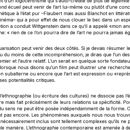
nt d’un logocentrisme qui s’auto-crédite de plus de légitimité 
nd écueil peut venir de l’art lui-même ou plutôt d’une conce
thétique à l’état pur –Flaubert mais aussi Blanchot en littér
cinéma– qui a pour effet de nous clouer le bec dans un es
eption a conduit Wittgenstein dans ce qu’il a appelé «mon a
 « rien de ce l’on pourra dire de l’art ne pourra jamais égal
arisation peut venir des deux côtés. Si je devais résumer l
u du moins de cette incompréhension, je dirais que l’un de
ier et l’autre relatif. L’un serait en quelque sorte fondateur
orsque nous disons qu’un film peut illustrer une recherche 
n subalterne ou encore que l’art est expression ou «représ
es potentialités critiques.
ethnographie (ou écriture des cultures) ne dissocie pas l’é
e mais fait précisément de leurs relations sa spécificité. Po
du sens ne peut être posée indépendamment de la forme. Or 
tent pas encore. Les phénomènes auxquels nous nous trouv
écessairement inclus sont tellement complexes qu’ils ne 
le manière. L’ethnographie contemporaine est amenée à de