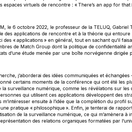
s espaces virtuels de rencontre : «
There’s an app for that
, le 6 octobre 2022, le professeur de la TELUQ, Gabriel 
e des applications de rencontre et à la théorie qui entoure
i des « applications » en général, tout en sachant qu’il fais
bres de Match Group dont la politique de confidentialité a
ltats d’une étude menée par une boîte norvégienne dirigée 
herche, j’aborderai des idées communiquées et échangées 
ectionné certains moments de la conférence qui ont été les 
e la surveillance numérique, comme les révélations sur les
s personnes qui utilisent ces applications développent des str
s m’intéresser ensuite à l’idée que la complétion du profil s
une pratique « philosophique ». Enfin, je tenterai de rapport
tisation de la surveillance numérique, ce qui m’amènera à 
représentation des relations organiques formatées par l’un