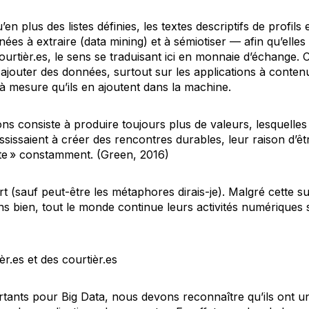
 plus des listes définies, les textes descriptifs de profils 
ées à extraire (
data mining
) et à sémiotiser — afin qu’elle
ourtièr.es, le sens se traduisant ici en monnaie d’échange. C
 ajouter des données, surtout sur les applications à cont
à mesure qu’ils en ajoutent dans la machine.
ons consiste à produire toujours plus de valeurs, lesquelle
ssissaient à créer des rencontres durables, leur raison d’être 
te »
constamment. (Green, 2016)
ort (sauf peut-être les métaphores dirais-je). Malgré cette s
s bien, tout le monde continue leurs activités numériques s
èr.es et des courtièr.es
ortants pour
Big Data
, nous devons reconnaître qu’ils ont un