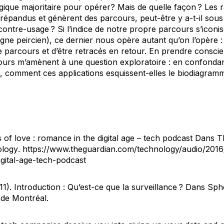
ogique majoritaire pour opérer? Mais de quelle façon ? Les r
répandus et génèrent des parcours, peut-être y a-t-il sous c
n contre-usage ? Si l’indice de notre propre parcours s’icon
igne peircien), ce dernier nous opère autant qu’on l’opère :
 parcours et d’être retracés en retour. En prendre conscie
urs m’amènent à une question exploratoire : en confondan
s, comment ces applications esquissent-elles le
biodiagram
 of love : romance in the digital age – tech podcast Dans
Th
ology
. https://www.theguardian.com/technology/audio/201
gital-age-tech-podcast
1). Introduction : Qu’est-ce que la surveillance ? Dans
Sphè
 de Montréal.