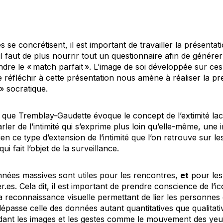
 se concrétisent, il est important de travailler la présentat
 il faut de plus nourrir tout un questionnaire afin de génér
indre le « match parfait ». L’image de soi développée sur ce
 réfléchir à cette présentation nous amène à réaliser la pr
» socratique.
ors que Tremblay-Gaudette évoque le concept de l’extimité l
ler de l’intimité qui s’exprime plus loin qu’elle-même, une i
ien ce type d’extension de l’intimité que l’on retrouve sur le
qui fait l’objet de la surveillance.
nnées massives sont utiles pour les rencontres,
et
pour les
èr.es. Cela dit, il est important de prendre conscience de l’ic
a reconnaissance visuelle permettant de lier les personnes en
dépasse celle des données autant quantitatives que qualitativ
odant les images et les gestes comme le mouvement des yeu