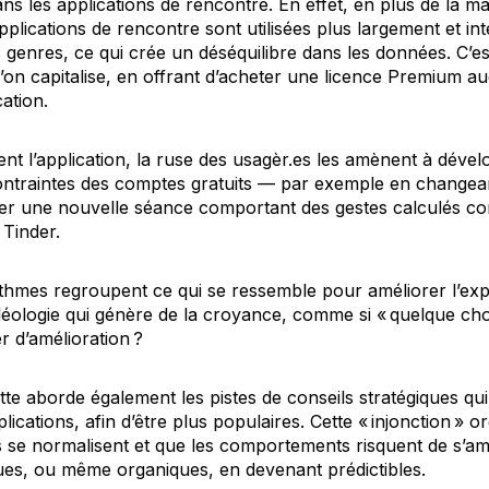
ans les applications de rencontre. En effet, en plus de la
applications de rencontre sont utilisées plus largement et i
genres, ce qui crée un déséquilibre dans les données. C’est
on capitalise, en offrant d’acheter une licence
Premium
aug
cation.
ement l’application, la ruse des usagèr.es les amènent à déve
ontraintes des comptes gratuits — par exemple en changea
iser une nouvelle séance comportant des gestes calculés 
 Tinder.
rithmes regroupent ce qui se ressemble pour améliorer l’exp
léologie qui génère de la croyance, comme si « quelque chos
r d’amélioration ?
e aborde également les pistes de conseils stratégiques qui 
ications, afin d’être plus populaires. Cette « injonction » or
s se normalisent et que les comportements risquent de s’
es, ou même organiques, en devenant prédictibles.