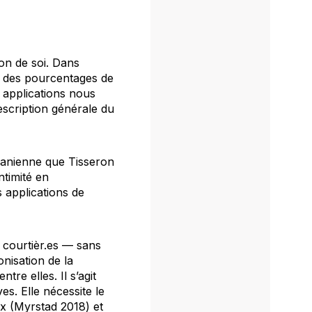
ion de soi. Dans
er des pourcentages de
s applications nous
escription générale du
acanienne que Tisseron
ntimité en
s applications de
 courtièr.es — sans
onisation de la
tre elles. Il s’agit
es. Elle nécessite le
x (Myrstad 2018) et