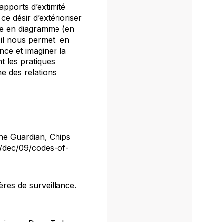
apports d’extimité
e désir d’extérioriser
ise en diagramme (en
 il nous permet, en
nce et imaginer la
t les pratiques
me
des relations
e Guardian, Chips
6/dec/09/codes-of-
res de surveillance
.