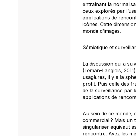
entraînant la normalisa
ceux explorés par l’us
applications de rencon
icônes. Cette dimension
monde d’images.
Sémiotique et surveill
La discussion qui a sui
(Leman-Langlois, 2011) 
usagè.res, il y a la sph
profit. Puis celle des 
de la surveillance par 
applications de rencon
Au sein de ce monde, q
commercial ? Mais un te
singulariser équivaut a
rencontre. Ayez les mêm