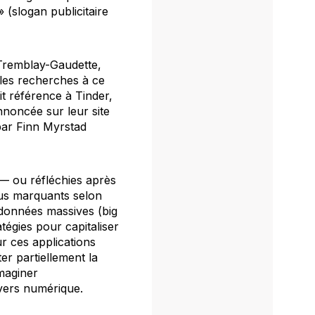
» (slogan publicitaire
Tremblay-Gaudette,
 les recherches à ce
ait référence à Tinder,
nnoncée sur leur site
par Finn Myrstad
— ou réfléchies après
plus marquants selon
 données massives (
big
atégies pour capitaliser
ur ces applications
er partiellement la
imaginer
ivers numérique.