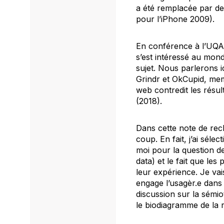
a été remplacée par de
pour l’iPhone 2009).
En conférence à l’UQAM
s’est intéressé au mond
sujet. Nous parlerons ic
Grindr et OkCupid, mem
web contredit les résu
(2018).
Dans cette note de rec
coup. En fait, j’ai sél
moi pour la question d
data
) et le fait que le
leur expérience. Je vai
engage l’usagèr.e dans 
discussion sur la sémio
le
biodiagramme
de la 