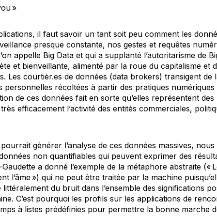
you
»
lications, il faut savoir un tant soit peu comment les donn
veillance presque constante, nos gestes et requêtes numér
u’on appelle
Big Data
et qui a supplanté l’autoritarisme de
Bi
te et bienveillante, alimenté par la roue du capitalisme et 
. Les courtièr.es de données (
data brokers
) transigent de l
 personnelles récoltées à partir des pratiques numériques
sation de ces données fait en sorte qu’elles représentent des
 très efficacement l’activité des entités commerciales, politi
e pourrait générer l’analyse de ces données massives, nous 
 données non quantifiables qui peuvent exprimer des résult
Gaudette a donné l’exemple de la métaphore abstraite («
L
ent l’âme »
) qui ne peut être traitée par la machine puisqu’el
 littéralement du bruit dans l’ensemble des significations pos
e. C’est pourquoi les profils sur les applications de renco
amps à listes prédéfinies pour permettre la bonne marche d