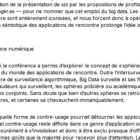
tion de la présentation de soi par les propositions de profil
agèr.es — pour ne nommer que cet emploi du big data. Les 
tre sont entièrement iconisées, et nous forcent donc à opé
 sémiotique des applications de rencontre prolonge l’idée o
ance numérique
vi la conférence a permis d’explorer le concept de « sphère
du monde des applications de rencontre. Outre l’intersurve
ère de surveillance algorithmique,
Big Data
surveille et ses 
fraudeurs qui surveillent, les sphères policière ou académiqu
les conjoints. Sans doute que bien d’autres sphères se retr
tres, et certaines se chevauchent immanquablement.
uelle forme de contre-usage pourrait détourner les applicat
l contre-usage reste difficile dans ce genre d’application où
ssurément à s’invisibiliser et donc à être exclu presque d’o
es goûts que la majorité pour recevoir plus d’attention. Le