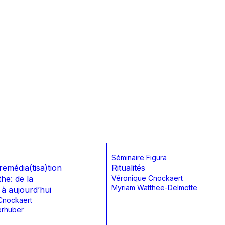
Séminaire Figura
remédia(tisa)tion
Ritualités
the: de la
Véronique Cnockaert
Myriam Watthee-Delmotte
 à aujourd’hui
Cnockaert
erhuber