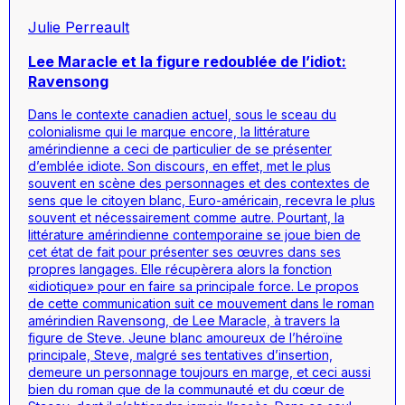
Julie Perreault
Lee Maracle et la figure redoublée de l’idiot:
Ravensong
Dans le contexte canadien actuel, sous le sceau du
colonialisme qui le marque encore, la littérature
amérindienne a ceci de particulier de se présenter
d’emblée idiote. Son discours, en effet, met le plus
souvent en scène des personnages et des contextes de
sens que le citoyen blanc, Euro-américain, recevra le plus
souvent et nécessairement comme autre. Pourtant, la
littérature amérindienne contemporaine se joue bien de
cet état de fait pour présenter ses œuvres dans ses
propres langages. Elle récupèrera alors la fonction
«idiotique» pour en faire sa principale force. Le propos
de cette communication suit ce mouvement dans le roman
amérindien Ravensong, de Lee Maracle, à travers la
figure de Steve. Jeune blanc amoureux de l’héroïne
principale, Steve, malgré ses tentatives d’insertion,
demeure un personnage toujours en marge, et ceci aussi
bien du roman que de la communauté et du cœur de