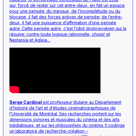
qui, forcé de rester sur cet entre-deux, en fait un espace
pour une pensée: du manque, de l’incomplétude ou du
blocage, il fait des forces actives de pensée; de l’entre-
deux, il fait une puissance d’affirmation d’une pensée
autre. Cette pensée autre, c’est l’idiot dostoïevskien qui la
résume: contre toute logique rationnelle, choisir et
Nastassia et Aglaïa…
Serge Cardinal
est professeur titulaire au Département
d’histoire de l’art et d’études cinématographiques de
l’Université de Montréal. Ses recherches portent sur les
dimensions sonores et musicales du cinéma et des arts
médiatiques, et sur les philosophies du cinéma. Il codirige
un laboratoire de recherche-création –