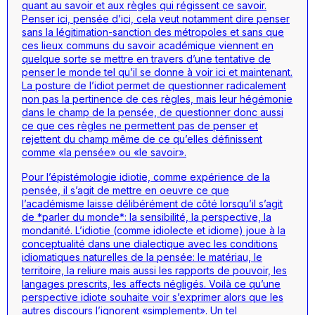
quant au savoir et aux règles qui régissent ce savoir.
Penser ici, pensée d’ici, cela veut notamment dire penser
sans la légitimation-sanction des métropoles et sans que
ces lieux communs du savoir académique viennent en
quelque sorte se mettre en travers d’une tentative de
penser le monde tel qu’il se donne à voir ici et maintenant.
La posture de l’idiot permet de questionner radicalement
non pas la pertinence de ces règles, mais leur hégémonie
dans le champ de la pensée, de questionner donc aussi
ce que ces règles ne permettent pas de penser et
rejettent du champ même de ce qu’elles définissent
comme «la pensée» ou «le savoir».
Pour l’épistémologie idiotie, comme expérience de la
pensée, il s’agit de mettre en oeuvre ce que
l’académisme laisse délibérément de côté lorsqu’il s’agit
de *parler du monde*: la sensibilité, la perspective, la
mondanité. L’idiotie (comme idiolecte et idiome) joue à la
conceptualité dans une dialectique avec les conditions
idiomatiques naturelles de la pensée: le matériau, le
territoire, la reliure mais aussi les rapports de pouvoir, les
langages prescrits, les affects négligés. Voilà ce qu’une
perspective idiote souhaite voir s’exprimer alors que les
autres discours l’ignorent «simplement». Un tel