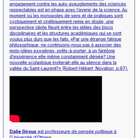
engagement contre les auto-aveuglements des sciences
respectables est en phase avec l’avenir de la science. Au
moment où les monopoles de sens et de pratiques sont
cycliquement et cinétiquement remis en doute, une
perspective idiote fleurit entre les stèles des blocs
disciplinaires et les structures académiques qui se sont
voulus plus durs que les faits. «Par une étrange fatigue
philosophique, ne continuons-nous pas à associer des
mots-idées exogènes, prêts-à-porter, à un fantôme
d’expérience elle-même constamment déniée? Une
nouvelle scolastique inviterait-elle au silence dans la
vallée du Saint-Laurent?» (Robert Hébert, Novation, p.97).
Dalie Giroux
est professeure de pensée politique à
l’Université d’Ottawa.