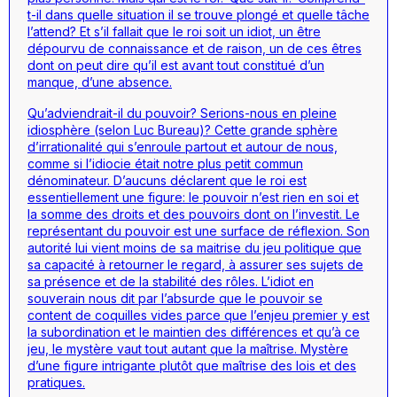
t-il dans quelle situation il se trouve plongé et quelle tâche
l’attend? Et s’il fallait que le roi soit un idiot, un être
dépourvu de connaissance et de raison, un de ces êtres
dont on peut dire qu’il est avant tout constitué d’un
manque, d’une absence.
Qu’adviendrait-il du pouvoir? Serions-nous en pleine
idiosphère (selon Luc Bureau)? Cette grande sphère
d’irrationalité qui s’enroule partout et autour de nous,
comme si l’idiocie était notre plus petit commun
dénominateur. D’aucuns déclarent que le roi est
essentiellement une figure: le pouvoir n’est rien en soi et
la somme des droits et des pouvoirs dont on l’investit. Le
représentant du pouvoir est une surface de réflexion. Son
autorité lui vient moins de sa maitrise du jeu politique que
sa capacité à retourner le regard, à assurer ses sujets de
sa présence et de la stabilité des rôles. L’idiot en
souverain nous dit par l’absurde que le pouvoir se
content de coquilles vides parce que l’enjeu premier y est
la subordination et le maintien des différences et qu’à ce
jeu, le mystère vaut tout autant que la maîtrise. Mystère
d’une figure intrigante plutôt que maîtrise des lois et des
pratiques.