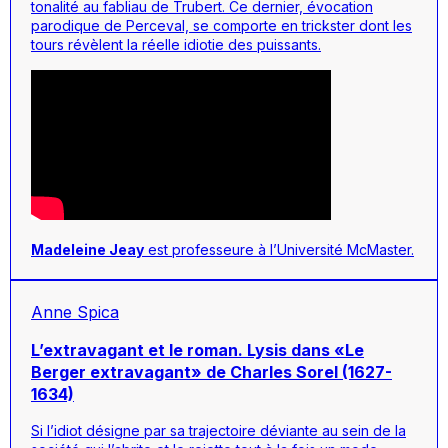
tonalité au fabliau de Trubert. Ce dernier, évocation
parodique de Perceval, se comporte en trickster dont les
tours révèlent la réelle idiotie des puissants.
Madeleine Jeay
est professeure à l’Université McMaster.
Anne Spica
L’extravagant et le roman. Lysis dans «Le
Berger extravagant» de Charles Sorel (1627-
1634)
Si l’idiot désigne par sa trajectoire déviante au sein de la