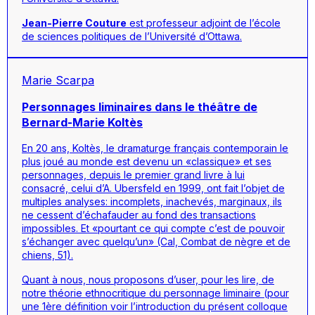
Jean-Pierre Couture
est professeur adjoint de l’école
de sciences politiques de l’Université d’Ottawa.
Marie Scarpa
Personnages liminaires dans le théâtre de
Bernard-Marie Koltès
En 20 ans, Koltès, le dramaturge français contemporain le
plus joué au monde est devenu un «classique» et ses
personnages, depuis le premier grand livre à lui
consacré, celui d’A. Ubersfeld en 1999, ont fait l’objet de
multiples analyses: incomplets, inachevés, marginaux, ils
ne cessent d’échafauder au fond des transactions
impossibles. Et «pourtant ce qui compte c’est de pouvoir
s’échanger avec quelqu’un» (Cal, Combat de nègre et de
chiens, 51).
Quant à nous, nous proposons d’user, pour les lire, de
notre théorie ethnocritique du personnage liminaire (pour
une 1ère définition voir l’introduction du présent colloque