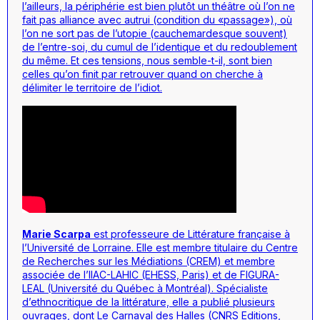
l’ailleurs, la périphérie est bien plutôt un théâtre où l’on ne
fait pas alliance avec autrui (condition du «passage»), où
l’on ne sort pas de l’utopie (cauchemardesque souvent)
de l’entre-soi, du cumul de l’identique et du redoublement
du même. Et ces tensions, nous semble-t-il, sont bien
celles qu’on finit par retrouver quand on cherche à
délimiter le territoire de l’idiot.
Marie Scarpa
est professeure de Littérature française à
l’Université de Lorraine. Elle est membre titulaire du Centre
de Recherches sur les Médiations (CREM) et membre
associée de l’IIAC-LAHIC (EHESS, Paris) et de FIGURA-
LEAL (Université du Québec à Montréal). Spécialiste
d’ethnocritique de la littérature, elle a publié plusieurs
ouvrages, dont
Le Carnaval des Halles
(CNRS Editions,