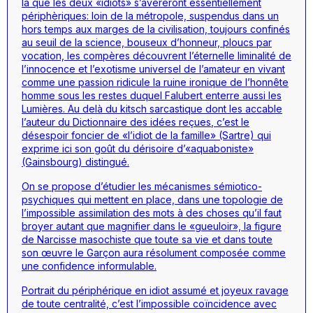
là que les deux «idiots» s’avèreront essentiellement
périphèriques: loin de la métropole, suspendus dans un
hors temps aux marges de la civilisation, toujours confinés
au seuil de la science, bouseux d’honneur, ploucs par
vocation, les compères découvrent l’éternelle liminalité de
l’innocence et l’exotisme universel de l’amateur en vivant
comme une passion ridicule la ruine ironique de l’honnête
homme sous les restes duquel Falubert enterre aussi les
Lumières. Au delà du kitsch sarcastique dont les accable
l’auteur du
Dictionnaire des idées reçues
, c’est le
désespoir foncier de «l’idiot de la famille» (Sartre) qui
exprime ici son goût du dérisoire d’«aquaboniste»
(Gainsbourg) distingué.
On se propose d’étudier les mécanismes sémiotico-
psychiques qui mettent en place, dans une topologie de
l’impossible assimilation des mots à des choses qu’il faut
broyer autant que magnifier dans le «gueuloir», la figure
de Narcisse masochiste que toute sa vie et dans toute
son œuvre le Garçon aura résolument composée comme
une confidence informulable.
Portrait du périphérique en idiot assumé et joyeux ravage
de toute centralité, c’est l’impossible coïncidence avec