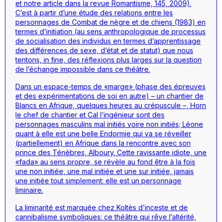
et notre article dans la revue Romantisme, 145, 2009).
C’est à partir d’une étude des relations entre les
personnages de
Combat de nègre et de chiens
(1983) en
termes d’initiation (au sens anthropologique de processus
de socialisation des individus en termes d’apprentissage
des différences de sexe, d’état et de statut) que nous
tentons, in fine, des réflexions plus larges sur la question
de l’échange impossible dans ce théâtre.
Dans un espace-temps de «marge» (phase des épreuves
et des expérimentations de soi en autre) – un chantier de
Blancs en Afrique, quelques heures au crépuscule –, Horn
le chef de chantier et Cal l’ingénieur sont des
personnages masculins mal initiés voire non initiés; Léone
quant à elle est une belle Endormie qui va se réveiller
(partiellement) en Afrique dans la rencontre avec son
prince des Ténèbres, Alboury. Cette ravissante idiote, une
«fada» au sens propre, se révèle au fond être à la fois
une non initiée, une mal initiée et une sur initiée, jamais
une initiée tout simplement: elle est un personnage
liminaire.
La liminarité est marquée chez Koltès d’inceste et de
cannibalisme symboliques: ce théâtre qui rêve l’altérité,