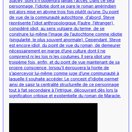
Stacey, dont il n’obtiendra jamais l’accès. Dans ce seul
personnage, l’idiotie dont se pare le roman amérindien
est alors mise en abyme trois fois plutôt qu’une. Du point
de vue de la communauté autochtone, d’abord, Steve
représente l’idiot anthropologique (l’autre, l’étranger),
considéré idiot, au sens vulgaire du terme, de se
construire lui-même l’image de l’autochtone comme idiotie
(singularité, le plus souvent anormale). Cependant, Steve
est encore idiot, du point de vue du roman, de demeurer
nécessairement en marge d’une culture dont il ne
comprend ni les lois ni les coutumes. Il sera idiot une
troisième fois, enfin, et du point de vue maintenant de sa
propre conscience, lorsqu’il éprouvera la honte de
s’apercevoir lui-même comme juge d’une communauté à
laquelle il souhaite accéder. Le concept d’idiotie permet
ainsi de saisir la centralité structurelle de ce personnage
tout à fait secondaire à l’intrigue, découvrant dès lors la
signification critique et existentielle du roman de Maracle.