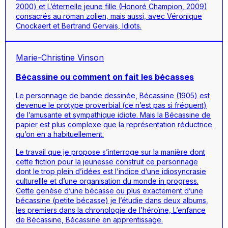
2000) et
L’éternelle jeune fille
(Honoré Champion, 2009)
consacrés au roman zolien, mais aussi, avec Véronique
Cnockaert et Bertrand Gervais,
Idiots.
Marie-Christine Vinson
Bécassine ou comment on fait les bécasses
Le personnage de bande dessinée, Bécassine (1905) est
devenue le protype proverbial (ce n’est pas si fréquent)
de l’amusante et sympathique idiote. Mais la Bécassine de
papier est plus complexe que la représentation réductrice
qu’on en a habituellement.
Le travail que je propose s’interroge sur la manière dont
cette fiction pour la jeunesse construit ce personnage
dont le trop plein d’idées est l’indice d’une idiosyncrasie
culturellle et d’une organisation du monde in progress.
Cette genèse d’une bécasse ou plus exactement d’une
bécassine (petite bécasse) je l’étudie dans deux albums,
les premiers dans la chronologie de l’héroïne, L’enfance
de Bécassine, Bécassine en apprentissage.