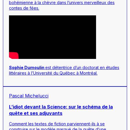
bohémienne à la chèvre dans l’univers merveilleux des
contes de fées.
Sophie Dumoulin
est détentrice d’un doctorat en études
littéraires à l’Université du Québec à Montréal.
Pascal Michelucci
L’idiot devant la Science: sur le schéma de la
quête et ses adjuvants
Comment les textes de fiction parviennent-ils à se
construire sur le modèle marqué de la quête d’une