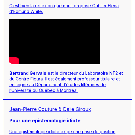
C’est bien la réflexion que nous propose
Oublier Elena
d’Edmund White.
Bertrand Gervais
est le directeur du Laboratoire NT2 et
du Centre Figura. Il est également professeur titulaire et
enseigne au Département d’études littéraires de
l’Université du Québec à Montréal.
Jean-Pierre Couture & Dalie Giroux
Pour une épistémologie idiote
Une épistémologie idiote exige une prise de position