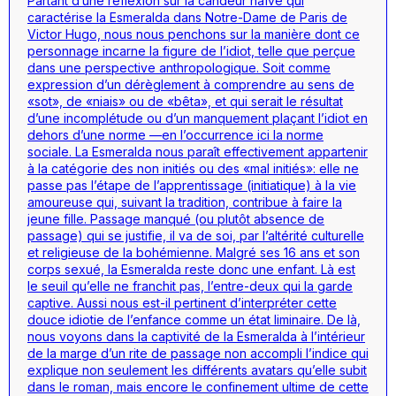
Partant d’une réflexion sur la candeur naïve qui
caractérise la Esmeralda dans Notre-Dame de Paris de
Victor Hugo, nous nous penchons sur la manière dont ce
personnage incarne la figure de l’idiot, telle que perçue
dans une perspective anthropologique. Soit comme
expression d’un dérèglement à comprendre au sens de
«sot», de «niais» ou de «bêta», et qui serait le résultat
d’une incomplétude ou d’un manquement plaçant l’idiot en
dehors d’une norme —en l’occurrence ici la norme
sociale. La Esmeralda nous paraît effectivement appartenir
à la catégorie des non initiés ou des «mal initiés»: elle ne
passe pas l’étape de l’apprentissage (initiatique) à la vie
amoureuse qui, suivant la tradition, contribue à faire la
jeune fille. Passage manqué (ou plutôt absence de
passage) qui se justifie, il va de soi, par l’altérité culturelle
et religieuse de la bohémienne. Malgré ses 16 ans et son
corps sexué, la Esmeralda reste donc une enfant. Là est
le seuil qu’elle ne franchit pas, l’entre-deux qui la garde
captive. Aussi nous est-il pertinent d’interpréter cette
douce idiotie de l’enfance comme un état liminaire. De là,
nous voyons dans la captivité de la Esmeralda à l’intérieur
de la marge d’un rite de passage non accompli l’indice qui
explique non seulement les différents avatars qu’elle subit
dans le roman, mais encore le confinement ultime de cette