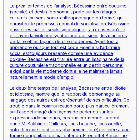
Le premier temps de l’analyse, Bécassine entre coutume
(sociale) et destin (personnel, porte sur les ratages
culturels (au sens socio-anthropologique du terme) qui
parasitent le processus normal de socialisation. Bécassine
passe très mal les seuils symboliques, aux prises qu’elle
est, avec la violence symbolique des siens, les manières
de faire et les façons de dire modernes. Ayant tout à
apprendre puisque tout est codé –même si l’arbitraire
social est toujours présenté comme une évidence
doxale– Bécassine est tiraillée entre un imaginaire de la
culture coutumière traditionnelle et un destin personnel
exigé par la vie moderne dont elle ne maîtrisera jamais
naturellement le mode d’emploi.
Le deuxième temps de l’analyse, Bécassine entre idiotie
et idiotisme, montre que le rapport du personnage au
langage des autres est représentatif de ses difficultés. Ce
trouble dans la communication porte plus particulièrement
sur l’aspect imagé des façons de parler ou sur les
expresions idiomatiques, ces « micro-mondes » dont
parle M. Bakhtine. D’ailleurs, sans bouche, sans oreille,
notre héroïne semble graphiquement (pré)destinée à une
forme congénitale de mal entendu. Et en effet Bécassine