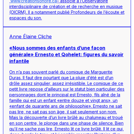
www.creationsonore.ca
– associé à l’Observatoire
interdisciplinaire de création et de recherche en musique
(OICRM). Il a notamment publié
Profondeurs de l’écoute et
espaces du son.
Anne Élaine Cliche
«Nous sommes des enfants d’une façon
générale» Ernesto et Qohelet: figures du savoir
infantile
On n’a pas souvent parlé du comique de Marguerite
Duras. Il faut dire pourtant que
La pluie d’été
est d’un
drôle assez singulier, assez irrésistible. Le comique de ce
petit livre repose d’ailleurs sur le statut bien particulier des
personnages dont le principal est Ernesto, fils aîné de la
famille qui est un enfant «entre douze et vingt ans», un
«enfant de quarante ans de philosophie». Ernesto ne sait
pas lire, ne sait pas son âge, il sait seulement son nom.
Mais la découverte d’un livre brûlé au chalumeau et troué
en son centre, le plonge dans une phase de silence. Bien
qu’il ne sache pas lire, Ernesto lit ce livre brûlé. Il lit ce qui,