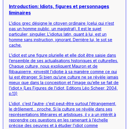
Introduction: Idiots, figures et personnages
liminaires
L’
idios
grec désigne le citoyen ordinaire (celui qui n’est
pas un homme public, un magistrat). Il est le sujet
particulier, singulier. L’idiotus latin, quant à lui, est un
homme sans instruction, ignorant. Derrière lui, le sot se
cache.
L’idiot est une figure plurielle et elle doit être saisie dans
l’ensemble de ses actualisations historiques et culturelles.
Chaque culture, nous expliquent Mauron et de
Ribaupierre, «investit l’idiotie à sa manière comme ce qui
lui est étranger. Si bien qu’une culture ne se révèle jamais
mieux que dans la conception et l’image qu’elle se fait de
l’idiot.» (Les Figures de l’idiot, Editions Léo Scheer, 2004,
p.13)
L’idiot, c’est l’autre; c’est peut-être surtout l’étrangement,
le drôlement… proche. Si la culture se révèle dans ses
représentations littéraires et artistiques, il y a un intérêt à
reprendre ces questions en les ramenant à l’échelle
précise des oeuvres et à étudier l’idiot comme