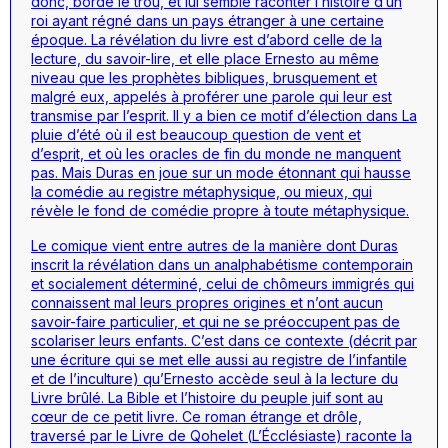
donc, borde le trou, et lui semble raconter l’histoire d’un
roi ayant régné dans un pays étranger à une certaine
époque. La révélation du livre est d’abord celle de la
lecture, du savoir-lire, et elle place Ernesto au même
niveau que les prophètes bibliques, brusquement et
malgré eux, appelés à proférer une parole qui leur est
transmise par l’esprit. Il y a bien ce motif d’élection dans
La
pluie d’été
où il est beaucoup question de vent et
d’esprit, et où les oracles de fin du monde ne manquent
pas. Mais Duras en joue sur un mode étonnant qui hausse
la comédie au registre métaphysique, ou mieux, qui
révèle le fond de comédie propre à toute métaphysique.
Le comique vient entre autres de la manière dont Duras
inscrit la révélation dans un analphabétisme contemporain
et socialement déterminé, celui de chômeurs immigrés qui
connaissent mal leurs propres origines et n’ont aucun
savoir-faire particulier, et qui ne se préoccupent pas de
scolariser leurs enfants. C’est dans ce contexte (décrit par
une écriture qui se met elle aussi au registre de l’infantile
et de l’inculture) qu’Ernesto accède seul à la lecture du
Livre brûlé. La Bible et l’histoire du peuple juif sont au
cœur de ce petit livre. Ce roman étrange et drôle,
traversé par le Livre de
Qohelet
(
L’Écclésiaste
) raconte la