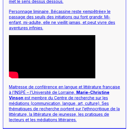
met le sens dessus dessous.
Personnage liminaire, Bécassine reste «empêtrée» le
passage des seuils des initiations qui font grandir. Mi-
enfant, mi-adulte, elle ne vieillit jamais, et peut vivre des
aventures infinies.
Maitresse de conférence en langue et littérature française
à l’INSPÉ – l’Université de Lorraine,
Marie-Christine
Vinson
est membre du Centre de recherche sur les
médiations (communication, langue, art, culture). Ses
thématiques de recherche portent sur l’ethnocritique de la
littérature, la littérature de jeunesse, les pratiques de
lecteurs et les médiations littéraires.