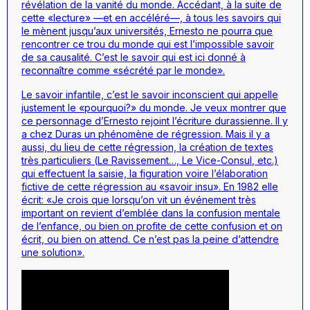
révélation de la vanité du monde. Accédant, à la suite de
cette «lecture» —et en accéléré—, à tous les savoirs qui
le mènent jusqu’aux universités, Ernesto ne pourra que
rencontrer ce trou du monde qui est l’impossible savoir
de sa causalité. C’est le savoir qui est ici donné à
reconnaître comme «sécrété par le monde».
Le savoir infantile, c’est le savoir inconscient qui appelle
justement le «pourquoi?» du monde. Je veux montrer que
ce personnage d’Ernesto rejoint l’écriture durassienne. Il y
a chez Duras un phénomène de régression. Mais il y a
aussi, du lieu de cette régression, la création de textes
très particuliers (
Le Ravissement
…,
Le Vice-Consul
, etc.)
qui effectuent la saisie, la figuration voire l’élaboration
fictive de cette régression au «savoir insu». En 1982 elle
écrit: «Je crois que lorsqu’on vit un événement très
important on revient d’emblée dans la confusion mentale
de l’enfance, ou bien on profite de cette confusion et on
écrit, ou bien on attend. Ce n’est pas la peine d’attendre
une solution».