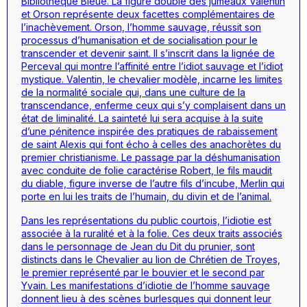
Bibliothèque Bleue. La figure double des jumeaux Valentin
et Orson représente deux facettes complémentaires de
l’inachèvement. Orson, l’homme sauvage, réussit son
processus d’humanisation et de socialisation pour le
transcender et devenir saint. Il s’inscrit dans la lignée de
Perceval qui montre l’affinité entre l’idiot sauvage et l’idiot
mystique. Valentin, le chevalier modèle, incarne les limites
de la normalité sociale qui, dans une culture de la
transcendance, enferme ceux qui s’y complaisent dans un
état de liminalité. La sainteté lui sera acquise à la suite
d’une pénitence inspirée des pratiques de rabaissement
de saint Alexis qui font écho à celles des anachorètes du
premier christianisme. Le passage par la déshumanisation
avec conduite de folie caractérise Robert, le fils maudit
du diable, figure inverse de l’autre fils d’incube, Merlin qui
porte en lui les traits de l’humain, du divin et de l’animal.
Dans les représentations du public courtois, l’idiotie est
associée à la ruralité et à la folie. Ces deux traits associés
dans le personnage de Jean du Dit du prunier, sont
distincts dans le Chevalier au lion de Chrétien de Troyes,
le premier représenté par le bouvier et le second par
Yvain. Les manifestations d’idiotie de l’homme sauvage
donnent lieu à des scènes burlesques qui donnent leur