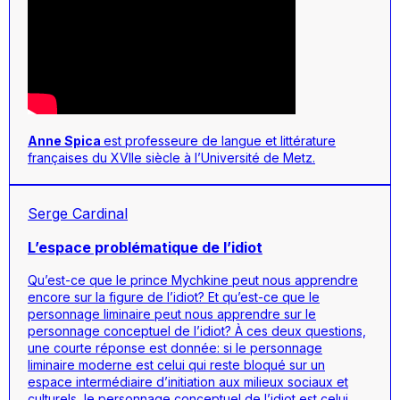
Anne Spica
est professeure de langue et littérature
françaises du XVIIe siècle à l’Université de Metz.
Serge Cardinal
L’espace problématique de l’idiot
Qu’est-ce que le prince Mychkine peut nous apprendre
encore sur la figure de l’idiot? Et qu’est-ce que le
personnage liminaire peut nous apprendre sur le
personnage conceptuel de l’idiot? À ces deux questions,
une courte réponse est donnée: si le personnage
liminaire moderne est celui qui reste bloqué sur un
espace intermédiaire d’initiation aux milieux sociaux et
culturels, le personnage conceptuel de l’idiot est celui