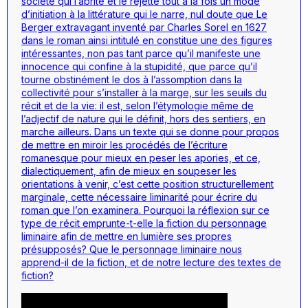
société qui l’abrite et le rejette tout à la fois un mode
d’initiation à la littérature qui le narre, nul doute que
Le
Berger extravagant
inventé par Charles Sorel en 1627
dans le roman ainsi intitulé en constitue une des figures
intéressantes, non pas tant parce qu’il manifeste une
innocence qui confine à la stupidité, que parce qu’il
tourne obstinément le dos à l’assomption dans la
collectivité pour s’installer à la marge, sur les seuils du
récit et de la vie: il est, selon l’étymologie même de
l’adjectif de nature qui le définit, hors des sentiers, en
marche ailleurs. Dans un texte qui se donne pour propos
de mettre en miroir les procédés de l’écriture
romanesque pour mieux en peser les apories, et ce,
dialectiquement, afin de mieux en soupeser les
orientations à venir, c’est cette position structurellement
marginale, cette nécessaire liminarité pour écrire du
roman que l’on examinera. Pourquoi la réflexion sur ce
type de récit emprunte-t-elle la fiction du personnage
liminaire afin de mettre en lumière ses propres
présupposés? Que le personnage liminaire nous
apprend-il de la fiction, et de notre lecture des textes de
fiction?