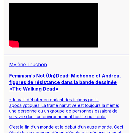
Mylène Truchon
Feminism’s Not (Un)Dead: Michonne et Andrea,
figures de résistance dans la bande dessinée
«The Walking Dead»
«Je vais débuter en parlant des fictions post-
apocalyptiques. La trame narrative est toujours la même:
une personne ou un groupe de personnes essaient de
survivre dans un environnement hostile ou stérile.
C’est la fin d’un monde et le début d’un autre monde. Ceci
étant dit, un nouveau départ n’égale pas nécessairement