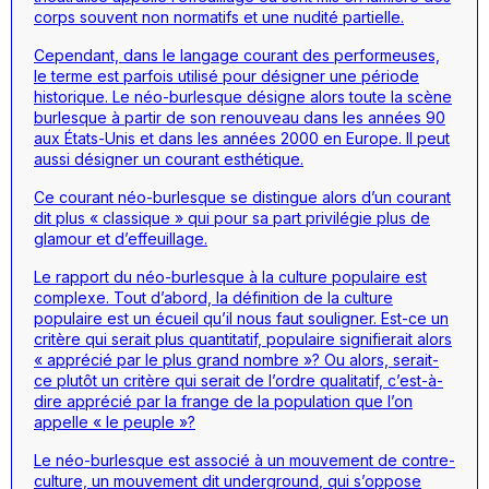
corps souvent non normatifs et une nudité partielle.
Cependant, dans le langage courant des performeuses,
le terme est parfois utilisé pour désigner une période
historique. Le néo-burlesque désigne alors toute la scène
burlesque à partir de son renouveau dans les années 90
aux États-Unis et dans les années 2000 en Europe. Il peut
aussi désigner un courant esthétique.
Ce courant néo-burlesque se distingue alors d’un courant
dit plus « classique » qui pour sa part privilégie plus de
glamour
et d’effeuillage.
Le rapport du néo-burlesque à la culture populaire est
complexe. Tout d’abord, la définition de la culture
populaire est un écueil qu’il nous faut souligner. Est-ce un
critère qui serait plus quantitatif, populaire signifierait alors
« apprécié par le plus grand nombre »? Ou alors, serait-
ce plutôt un critère qui serait de l’ordre qualitatif, c’est-à-
dire apprécié par la frange de la population que l’on
appelle « le peuple »?
Le néo-burlesque est associé à un mouvement de contre-
culture, un mouvement dit
underground
, qui s’oppose