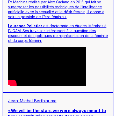
Ex Machina
réalisé par Alex Garland en 2015 qui fait se
superposer les possibilités techniques de l’intelligence
artificielle avec la sexualité et le désir féminin, il donne à
voir un possible de l’être féminin.»
Laurence Pelletier
est doctorante en études littéraires à
l’UQAM. Ses travaux s’intéressent à la question des
discours et des politiques de représentation de la féminité
et du corps féminin.
Jean-Michel Berthiaume
«We will be the stars we were always meant to