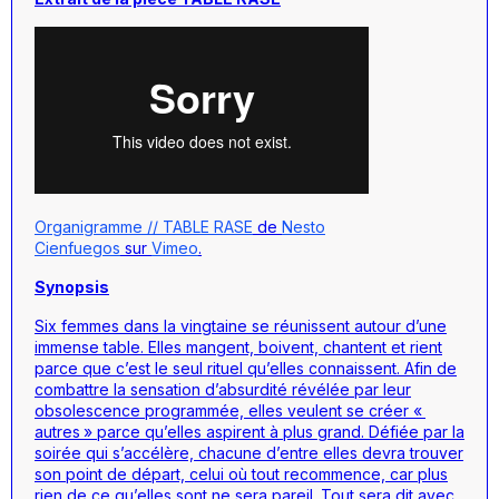
Organigramme // TABLE RASE
de
Nesto
Cienfuegos
sur
Vimeo
.
Synopsis
Six femmes dans la vingtaine se réunissent autour d’une
immense table. Elles mangent, boivent, chantent et rient
parce que c’est le seul rituel qu’elles connaissent. Afin de
combattre la sensation d’absurdité révélée par leur
obsolescence programmée, elles veulent se créer «
autres » parce qu’elles aspirent à plus grand. Défiée par la
soirée qui s’accélère, chacune d’entre elles devra trouver
son point de départ, celui où tout recommence, car plus
rien de ce qu’elles sont ne sera pareil. Tout sera dit avec