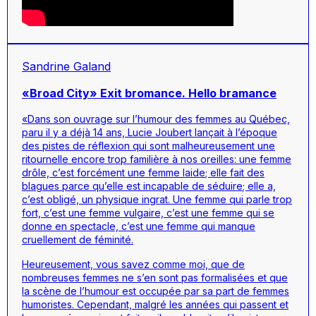
Sandrine Galand
«Broad City» Exit bromance. Hello bramance
«Dans son ouvrage sur l’humour des femmes au Québec,
paru il y a déjà 14 ans, Lucie Joubert lançait à l’époque
des pistes de réflexion qui sont malheureusement une
ritournelle encore trop familière à nos oreilles:
une femme
drôle, c’est forcément une femme laide
;
elle fait des
blagues parce qu’elle est incapable de séduire
;
elle a,
c’est obligé, un physique ingrat
.
Une femme qui parle trop
fort, c’est une femme vulgaire, c’est une femme qui se
donne en spectacle, c’est une femme qui manque
cruellement de féminité
.
Heureusement, vous savez comme moi, que de
nombreuses femmes ne s’en sont pas formalisées et que
la scène de l’humour est occupée par sa part de femmes
humoristes. Cependant, malgré les années qui passent et