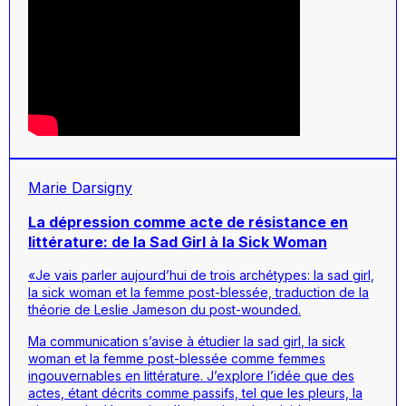
Marie Darsigny
La dépression comme acte de résistance en
littérature: de la Sad Girl à la Sick Woman
«Je vais parler aujourd’hui de trois archétypes: la
sad girl,
la
sick woman
et la femme post-blessée, traduction de la
théorie de Leslie Jameson du
post-wounded
.
Ma communication s’avise à étudier la
sad girl
, la
sick
woman
et la femme post-blessée comme femmes
ingouvernables en littérature. J’explore l’idée que des
actes, étant décrits comme passifs, tel que les pleurs, la