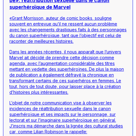
be»: réattribution sexuelle dans le canon
superhéroïque de Marvel
«Grant Morrisson, auteur de
comic books
, souligne
souvent en entrevue qu’il ne ressent aucun problème
avec les changements drastiques faits à des personnages
du canon superhéroïque, tant que l’objectif est celui de
raconter de meilleures histoires.
Dans les années récentes, il nous apparaît que l’univers
Marvel ait décidé de prendre cette décision comme
agenda, avec l’augmentation considérable des titres
mettant en vedette des superhéroïnes. De plus la maison
de publication a également défrayé la chronique en
transformant certains de ces superhéros en femmes. Le
tout, hors de tout doute, pour laisser place à la création
d’histoires plus intéressantes.
L’objet de notre communication vise à observer les
incidences de réattribution sexuelle dans le canon
superhéroïque et ses impacts sur le personnage, sur
lectorat et sur l’imaginaire superhéroïque en général.
J’inscris ma démarche dans la lignée des
cultural studies
car, comme Lilian Robinson le rappelle: