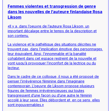
Femmes violentes et transgression de genre
dans les nouvelles de l’auteure finlandaise Rosa
Liksom
«Il y a, dans l’oeuvre de l’auteure Rosa Liksom, un
important décalage entre le temps de la description et
son contenu.
La violence et le pathétique des situations décrites ne
trouvent pas, dans l’implication émotive des personnages,
leur équivalent. Ainsi, l’innommable et la banalité
cohabitent dans cet espace restreint de la nouvelle et
vont jusqu’à provoquer l’inconfort de la lectrice ou du
lecteur.
Dans le cadre de ce colloque, il nous a été proposé de
penser l’irrévérence féminine dans l’imaginaire
contemporain. L’oeuvre de Liksom propose plusieurs
figures de femmes irrévérencieuses qui toutes
transgressent d’une façon ou d’une autre le féminin
accolé à leur sexe. Elles débordent et, en ce sens, elles
sont ingouvernables.»