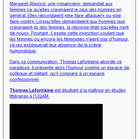
Margaret Atwood, une romancière, demandait aux
femmes ce qu’elles craignaient le plus des hommes en
général. Elles répondaient «me faire attaquer» ou «me
faire violer». Lorsqu’elles demandaient aux hommes que
craignaient-ils des femmes, la réponse était «qu’elles rient
de nous». Pourtant, il existe cette injonction voulant que
les femmes ou encore les féministes n’aient pas d’humour,
ce qui expliquerait leur absence de la scène
humoristique.
Dans sa communication, Thomas Lafontaine aborde ce
paradoxe. Il présente alors l’humour comme un espace de
politique et militant, qu’il compare à un espace
confessionnel.
Thomas Lafontaine
est étudiant à la maîtrise en études
littéraires à l’UQAM.