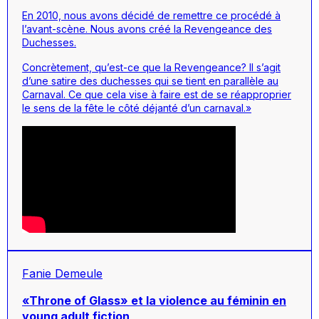
En 2010, nous avons décidé de remettre ce procédé à
l’avant-scène. Nous avons créé la
Revengeance des
Duchesses
.
Concrètement, qu’est-ce que la
Revengeance
? Il s’agit
d’une satire des duchesses qui se tient en parallèle au
Carnaval. Ce que cela vise à faire est de se réapproprier
le sens de la fête le côté déjanté d’un carnaval.»
Fanie Demeule
«Throne of Glass» et la violence au féminin en
young adult fiction