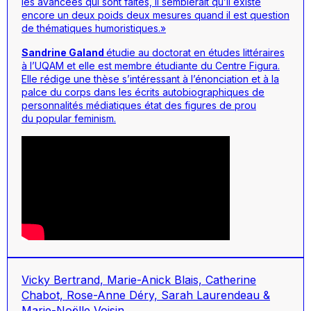
les avancées qui sont faites, il semblerait qu’il existe
encore un
deux poids deux mesures
quand il est question
de thématiques humoristiques.»
Sandrine Galand
étudie au doctorat en études littéraires
à l’UQAM et elle est membre étudiante du Centre Figura.
Elle rédige une thèse s’intéressant à l’énonciation et à la
palce du corps dans les écrits autobiographiques de
personnalités médiatiques état des figures de prou
du
popular feminism
.
Vicky Bertrand, Marie-Anick Blais, Catherine
Chabot, Rose-Anne Déry, Sarah Laurendeau &
Marie-Noëlle Voisin