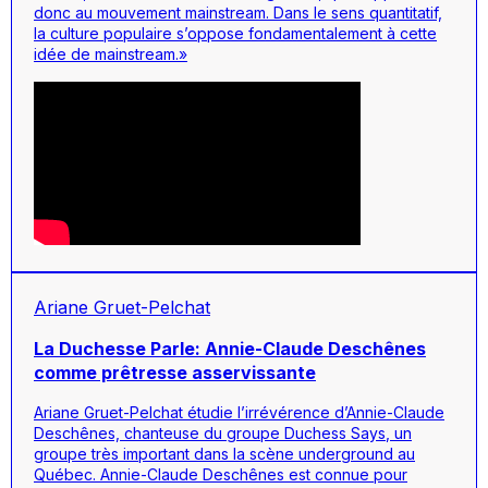
donc au mouvement
mainstream
. Dans le sens quantitatif,
la culture populaire s’oppose fondamentalement à cette
idée de
mainstream
.»
Ariane Gruet-Pelchat
La Duchesse Parle: Annie-Claude Deschênes
comme prêtresse asservissante
Ariane Gruet-Pelchat étudie l’irrévérence d’Annie-Claude
Deschênes, chanteuse du groupe
Duchess Says
, un
groupe très important dans la scène
underground
au
Québec. Annie-Claude Deschênes est connue pour