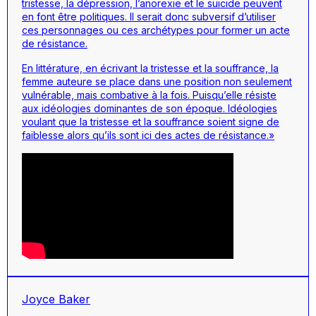
tristesse, la dépression, l’anorexie et le suicide peuvent
en font être politiques. Il serait donc subversif d’utiliser
ces personnages ou ces archétypes pour former un acte
de résistance.
En littérature, en écrivant la tristesse et la souffrance, la
femme auteure se place dans une position non seulement
vulnérable, mais combative à la fois. Puisqu’elle résiste
aux idéologies dominantes de son époque. Idéologies
voulant que la tristesse et la souffrance soient signe de
faiblesse alors qu’ils sont ici des actes de résistance.»
Joyce Baker