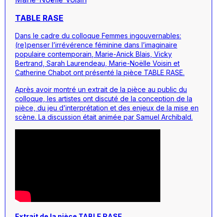
TABLE RASE
Dans le cadre du colloque
Femmes ingouvernables:
(re)penser l’irrévérence féminine dans l’imaginaire
populaire contemporain
, Marie-Anick Blais, Vicky
Bertrand, Sarah Laurendeau, Marie-Noëlle Voisin et
Catherine Chabot ont présenté la pièce
TABLE RASE
.
Après avoir montré un extrait de la pièce au public du
colloque, les artistes ont discuté de la conception de la
pièce, du jeu d’interprétation et des enjeux de la mise en
scène. La discussion était animée par Samuel Archibald.
Extrait de la pièce
TABLE RASE