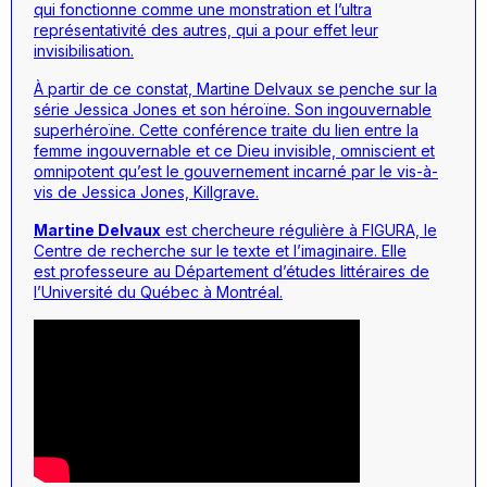
qui fonctionne comme une monstration et l’ultra
représentativité des autres, qui a pour effet leur
invisibilisation.
À partir de ce constat, Martine Delvaux se penche sur la
série
Jessica Jones
et son héroïne. Son ingouvernable
superhéroïne. Cette conférence traite du lien entre la
femme ingouvernable et ce Dieu invisible, omniscient et
omnipotent qu’est le gouvernement incarné par le vis-à-
vis de Jessica Jones, Killgrave.
Martine Delvaux
est chercheure régulière à FIGURA, le
Centre de recherche sur le texte et l’imaginaire. Elle
est professeure au Département d’études littéraires de
l’Université du Québec à Montréal.