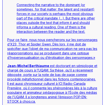
Connecting the narrative to the dominant (or
sometimes, for that matter, the latent and resistant)
forces in our society is perhaps the most obvious
part of the critical mandate (…). But there are other
places outside the text that inform it and should
informa a cultural reading. One of them is the
interaction between the reader and the text.
Pour ce faire, nous nous pencherons sur les personnages
d’X23, Thor et Spider Gwen. Dès lors, il me doit de
spécifier que l’objet de ma communication ne sera pas les
réappropriations qui se produisent dans une optique
d’hypersexualisation ou d’érotisation des personnages.»
Jean-Michel Berthiaume
est doctorant en sémiologie et
chargé de cours à l’UQAM. Sa thèse, qu’il a récemment
déposée, porte sur la note de bas de page comme
procédé métafictionnel dans les fictions contemporaines.
Il est aussi chroniqueur culturel à ICI Radio-Canada
Première, où il commente les phénomènes liés à la culture
populaire et animateur pédagogique à l’École des médias
de l’UQAM. Il a longtemps animé l’émission POP-EN-
STOCK à choq.ca.