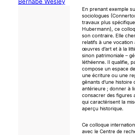
Bernabé Wesley
En prenant exemple sur
sociologues (Connerton
travaux plus spécifique
Hubermann), ce colloqu
son contraire. Elle cher
relatifs à une vocation
œuvres d’art et à la lit
sinon patrimoniale – g
léthéenne. Il qualifie,
compose un espace de r
une écriture ou une re
gênants d’une histoire 
antérieure ; donner à l
consacrer des figures 
qui caractérisent la mi
aperçu historique.
Ce colloque internation
avec le Centre de reche