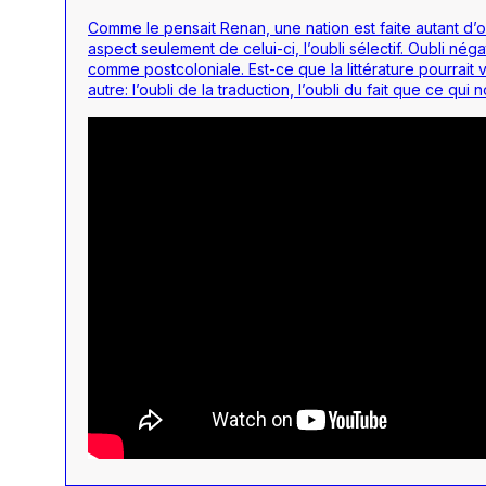
Comme le pensait Renan, une nation est faite autant d’
aspect seulement de celui-ci, l’oubli sélectif. Oubli n
comme postcoloniale. Est-ce que la littérature pourrai
autre: l’oubli de la traduction, l’oubli du fait que ce q