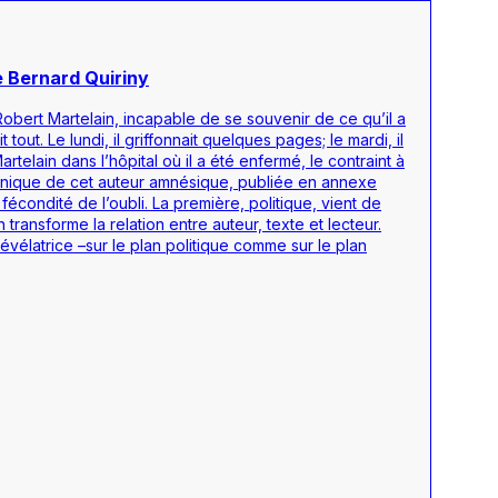
de Bernard Quiriny
Robert Martelain, incapable de se souvenir de ce qu’il a
tout. Le lundi, il griffonnait quelques pages; le mardi, il
telain dans l’hôpital où il a été enfermé, le contraint à
re unique de cet auteur amnésique, publiée en annexe
écondité de l’oubli. La première, politique, vient de
transforme la relation entre auteur, texte et lecteur.
élatrice –sur le plan politique comme sur le plan