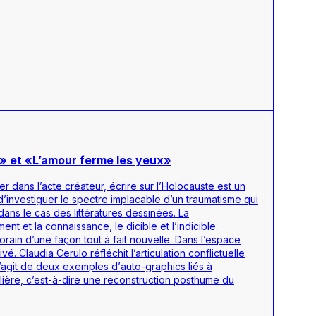
ys» et «L’amour ferme les yeux»
er dans l’acte créateur, écrire sur l’Holocauste est un
d’investiguer le spectre implacable d’un traumatisme qui
 dans le cas des littératures dessinées. La
nt et la connaissance, le dicible et l’indicible.
rain d’une façon tout à fait nouvelle. Dans l’espace
é. Claudia Cerulo réfléchit l’articulation conflictuelle
s’agit de deux exemples d’
auto-graphics
liés à
lière, c’est-à-dire une reconstruction posthume du