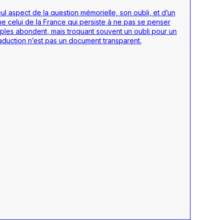
l aspect de la question mémorielle, son oubli, et d’un
me celui de la France qui persiste à ne pas se penser
mples abondent, mais troquant souvent un oubli pour un
 traduction n’est pas un document transparent.