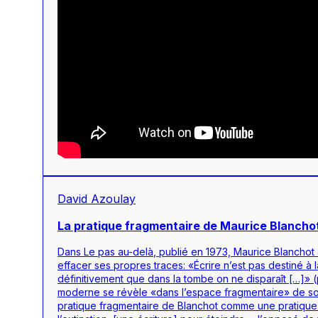
David Azoulay
La pratique fragmentaire de Maurice Blanchot: 
Dans
Le pas au-delà
, publié en 1973, Maurice Blanchot a
effacer ses propres traces: «Écrire n’est pas destiné à l
définitivement que dans la tombe on ne disparaît […]» (p
moderne se révèle «dans l’espace fragmentaire» de son 
pratique fragmentaire de Blanchot comme une pratique d