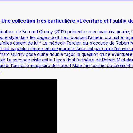
. Une collection très particulière «L’écriture et l’oubli» 
ticulière
de Bernard Quiriny (2012) présente un écrivain imaginaire, 
e style dans les pages dont il est pourtant l’auteur: «La nuit effaçait 
’elles étaient de lui.» Le médecin Ferdier, qui s’occupe de Robert Mar
l est capable d’écrire en une journée. Ainsi finit par naître l’œuv
rnard Quiriny pose d’une double façon la question d’une éventuelle f
ier. La seconde piste est la façon dont l’amnésie de Robert Martelain 
dier l’amnésie imaginaire de Robert Martelain comme doublement rév
.