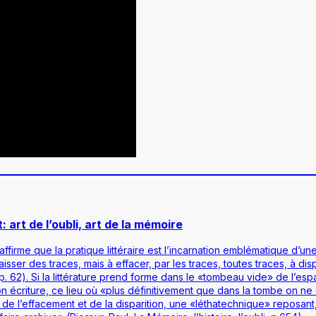
art de l’oubli, art de la mémoire
ffirme que la pratique littéraire est l’incarnation emblématique d’une 
aisser des traces, mais à effacer, par les traces, toutes traces, à dis
. 62). Si la littérature prend forme dans le «tombeau vide» de l’espac
écriture, ce lieu où «plus définitivement que dans la tombe on ne 
e l’effacement et de la disparition, une «léthatechnique» reposant