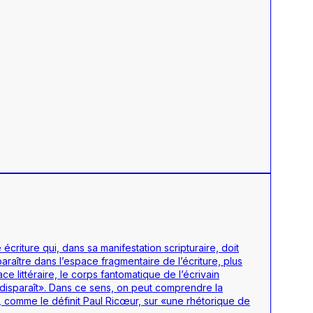
écriture qui, dans sa manifestation scripturaire, doit
paraître dans l’espace fragmentaire de l’écriture, plus
e littéraire, le corps fantomatique de l’écrivain
disparaît». Dans ce sens, on peut comprendre la
, comme le définit Paul Ricœur, sur «une rhétorique de