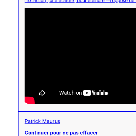
l’extinction, [une écriture] pour éteindre —l’opposé de 
Patrick Maurus
Continuer pour ne pas effacer