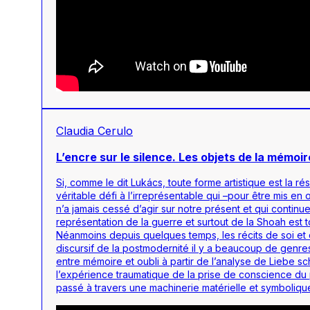
Claudia Cerulo
L’encre sur le silence. Les objets de la mémoi
Si, comme le dit Lukács, toute forme artistique est la ré
véritable défi à l’irreprésentable qui –pour être mis e
n’a jamais cessé d’agir sur notre présent et qui continue
représentation de la guerre et surtout de la Shoah est to
Néanmoins depuis quelques temps, les récits de soi et d
discursif de la postmodernité il y a beaucoup de genres qu
entre mémoire et oubli à partir de l’analyse de
Liebe sc
l’expérience traumatique de la prise de conscience du p
passé à travers une machinerie matérielle et symboliqu