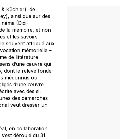
 & Küchler), de
ey), ainsi que sur des
cinéma (Didi-
de la mémoire, et non
es et les savoirs
ire souvent attribué aux
la vocation mémorielle –
e de littérature
es-sens d’une œuvre qui
, dont le relevé fonde
odes méconnus ou
égligés d’une œuvre
crite avec des si,
s-unes des démarches
ional veut dresser un
éal, en collaboration
 s’est déroulé du 31