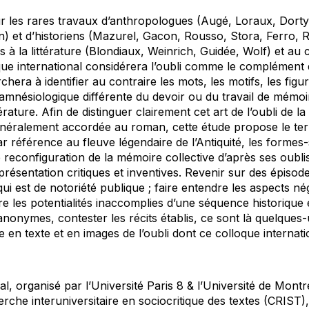
 les rares travaux d’anthropologues (Augé, Loraux, Dorty
) et d’historiens (Mazurel, Gacon, Rousso, Stora, Ferro, R
s à la littérature (Blondiaux, Weinrich, Guidée, Wolf) et au 
e international considérera l’oubli comme le complément 
chera à identifier au contraire les mots, les motifs, les figur
 amnésiologique différente du devoir ou du travail de mémo
térature. Afin de distinguer clairement cet art de l’oubli de 
énéralement accordée au roman, cette étude propose le term
 par référence au fleuve légendaire de l’Antiquité, les form
econfiguration de la mémoire collective d’après ses oublis
présentation critiques et inventives. Revenir sur des épis
qui est de notoriété publique ; faire entendre les aspects n
ire les potentialités inaccomplies d’une séquence historique é
anonymes, contester les récits établis, ce sont là quelque
se en texte et en images de l’oubli dont ce colloque internat
al, organisé par l’Université Paris 8 & l’Université de Montr
rche interuniversitaire en sociocritique des textes (CRIST),