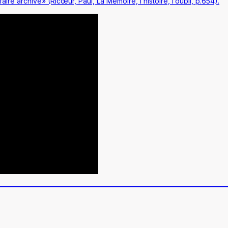
faire archive» (Ricœur, Paul,
La Mémoire, l’histoire, l’oubli
, p.654).