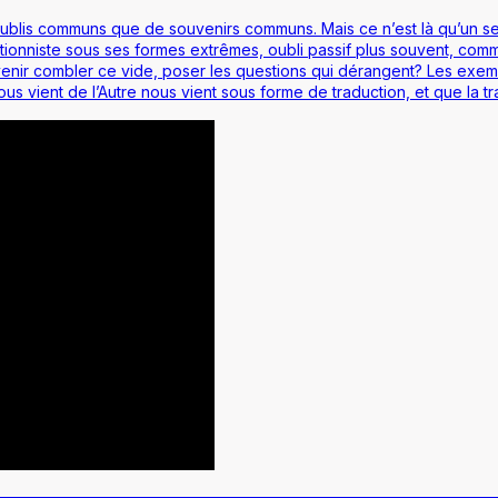
oublis communs que de souvenirs communs. Mais ce n’est là qu’un seu
égationniste sous ses formes extrêmes, oubli passif plus souvent, com
t venir combler ce vide, poser les questions qui dérangent? Les exe
ui nous vient de l’Autre nous vient sous forme de traduction, et que la