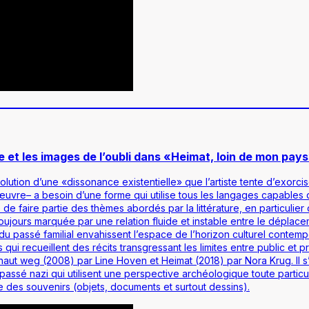
re et les images de l’oubli dans «Heimat, loin de mon pa
solution d’une «dissonance existentielle» que l’artiste tente d’exorcis
n œuvre– a besoin d’une forme qui utilise tous les langages capables 
 de faire partie des thèmes abordés par la littérature, en particulier
ujours marquée par une relation fluide et instable entre le déplaceme
u passé familial envahissent l’espace de l’horizon culturel contempo
i recueillent des récits transgressant les limites entre public et priv
haut weg
(2008) par Line Hoven et
Heimat
(2018) par Nora Krug. Il 
assé nazi qui utilisent une perspective archéologique toute particu
e des souvenirs (objets, documents et surtout dessins).