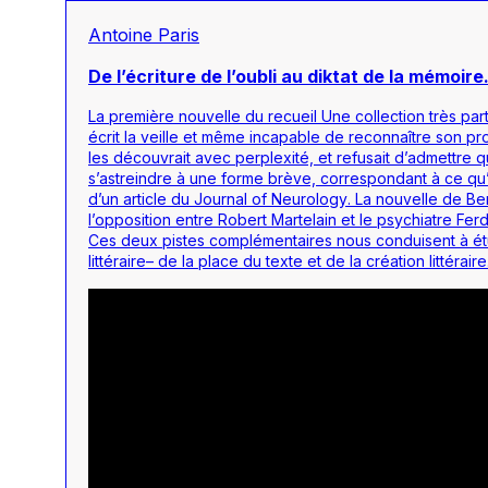
Antoine Paris
De l’écriture de l’oubli au diktat de la mémoire
La première nouvelle du recueil
Une collection très par
écrit la veille et même incapable de reconnaître son propr
les découvrait avec perplexité, et refusait d’admettre qu
s’astreindre à une forme brève, correspondant à ce qu’i
d’un article du
Journal of Neurology
. La nouvelle de Be
l’opposition entre Robert Martelain et le psychiatre Ferd
Ces deux pistes complémentaires nous conduisent à étu
littéraire– de la place du texte et de la création littéraire