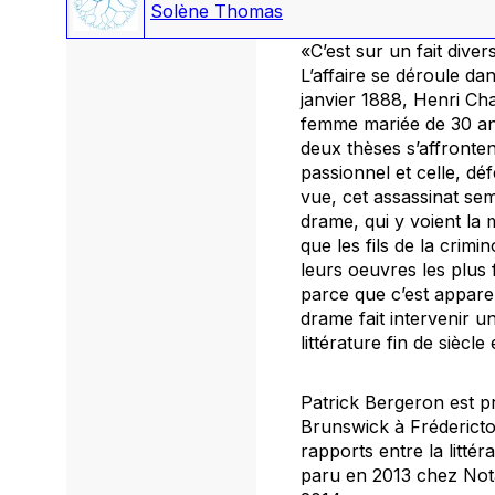
Solène Thomas
«C’est sur un fait diver
L’affaire se déroule da
janvier 1888, Henri Ch
femme mariée de 30 ans
deux thèses s’affronte
passionnel et celle, dé
vue, cet assassinat se
drame, qui y voient la m
que les fils de la crimin
leurs oeuvres les plus 
parce que c’est apparem
drame fait intervenir u
littérature fin de siècl
Patrick Bergeron est p
Brunswick à Frédericton
rapports entre la litté
paru en 2013 chez Not