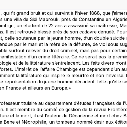
s, qui fit grand bruit et qui survint à l’hiver 1888, que j’ai
ns une villa de Sidi Mabrouk, près de Constantine en Algérie
ambige, un étudiant de 22 ans a assassiné sa maîtresse, Mad
. Il est retrouvé blessé près de son cadavre dénudé. Pour
nt, celle soutenue par le jeune homme, d’un double suicide
fendue par le mari et la mère de la défunte, de viol sous su
mble surtout relever du droit criminel, mais pas pour certa
anifestation d’un crime littéraire. Ce ne serait pas la premiè
ologie et de la littérature s’entrelacent. Les faits divers n’o
fortes. L’intérêt de l’affaire Chambige est cependant d’un au
ment la littérature qui inspire le meurtre et non l’inverse.
ne représentation du jeune homme décadent, telle qu’elle s
e en France et ailleurs en Europe.»
rofesseur titulaire au département d’études françaises de l
. Il est membre du comité de gestion de la revue Frontière
rature et la mort, il est l’auteur de Décadence et mort chez
a Bene et Nécrophilie, un tombeau nommé désir aux édit