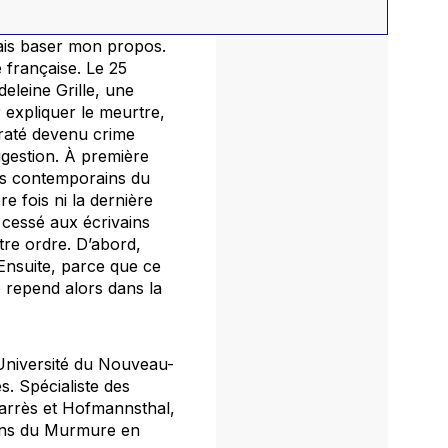
merais baser mon propos.
 française. Le 25
eleine Grille, une
 expliquer le meurtre,
 raté devenu crime
ggestion. À première
ins contemporains du
re fois ni la dernière
nt cessé aux écrivains
tre ordre. D’abord,
 Ensuite, parce que ce
e repend alors dans la
’Université du Nouveau-
s. Spécialiste des
 Barrès et Hofmannsthal,
ions du Murmure en