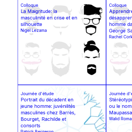
Colloque
Colloque
La Maigritude: la
Apprendre
masculinité en crise et en
désappren
silhouette
homme dan
Nigel Lezama
George S
Rachel Cor
Journée d'étude
Journée d'
Portrait du décadent en
Stéréotyp
jeune homme: juvénilités
ou le nom
masculines chez Barrès,
Maupassa
Bourget, Rachilde et
Walid Roma
consorts
Patrick Bergeron