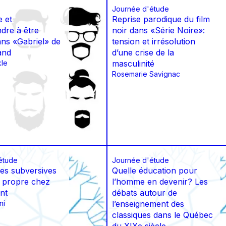
Journée d'étude
 et
Reprise parodique du film
dre à être
noir dans «Série Noire»:
s «Gabriel» de
tension et irrésolution
and
d’une crise de la
kle
masculinité
Rosemarie Savignac
étude
Journée d'étude
ies subversives
Quelle éducation pour
 propre chez
l’homme en devenir? Les
nt
débats autour de
ni
l’enseignement des
classiques dans le Québec