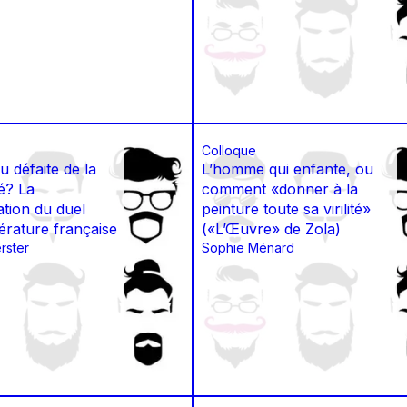
Colloque
u défaite de la
L’homme qui enfante, ou
é? La
comment «donner à la
ation du duel
peinture toute sa virilité»
ttérature française
(«L’Œuvre» de Zola)
rster
Sophie Ménard