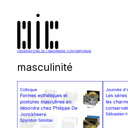
OBSERVATOIRE DE L'IMAGINAIRE CONTEMPORAIN
masculinité
Colloque
Journée d'
Formes esthétiques et
Les séries
postures masculines en
les charm
désordre chez Philippe De
conservat
Jonckheere
Sébastien 
Spyridon Simotas