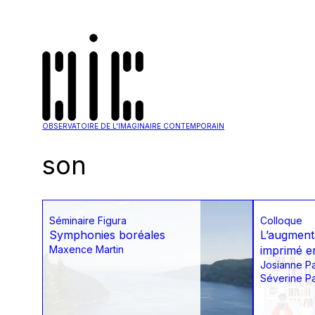
OBSERVATOIRE DE L'IMAGINAIRE CONTEMPORAIN
son
Séminaire Figura
Colloque
Symphonies boréales
L’augment
Maxence Martin
imprimé e
Josianne P
Séverine P