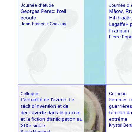
Journée d'étude
Journée d'
Georges Perec: l’œil
Mâow, Rro
écoute
Hihihiaââ
Jean-François Chassay
Lagaffe» 
Franquin
Pierre Popo
Colloque
Colloque
L’actualité de l’avenir. Le
Femmes mi
récit d’invention et de
guerrières
découverte dans le journal
féminin da
et la fiction d’anticipation au
extrême
XIXe siècle
Krystel Ber
Sarah Mombert