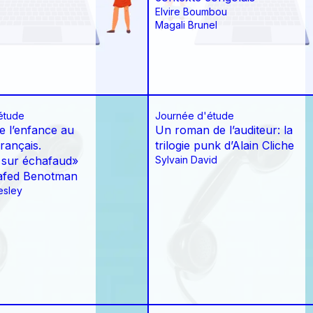
Elvire Boumbou
Magali Brunel
étude
Journée d'étude
e l’enfance au
Un roman de l’auditeur: la
rançais.
trilogie punk d’Alain Cliche
sur échafaud»
Sylvain David
afed Benotman
esley