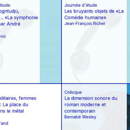
étude
Journée d'étude
gntudjü,
Les bruyants objets de «La
r… «La symphonie
Comédie humaine»
par André
Jean-François Richer
vic
Colloque
litaires, femmes
La dimension sonore du
: La place du
roman moderne et
ns le métal
contemporain
Bernabé Wesley
trand