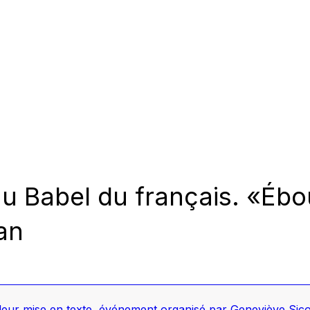
 au Babel du français. «Éb
an
leur mise en texte
,
événement organisé par Geneviève Sico