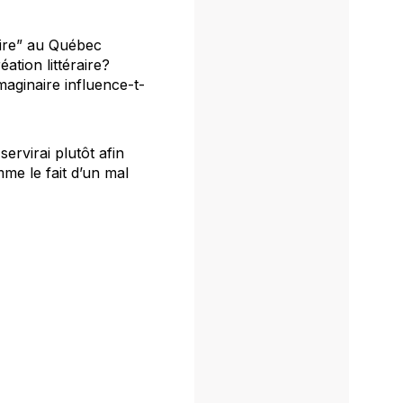
rire” au Québec
ation littéraire?
maginaire influence-t-
ervirai plutôt afin
mme le fait d’un
mal