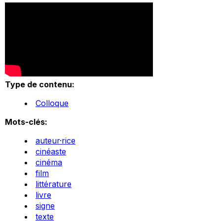
Type de contenu:
Colloque
Mots-clés:
auteur·rice
cinéaste
cinéma
film
littérature
livre
signe
texte