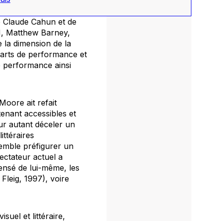
de Claude Cahun et de
N, Matthew Barney,
re la dimension de la
 arts de performance et
e performance ainsi
Moore ait refait
tenant accessibles et
ur autant déceler un
ttéraires
emble préfigurer un
pectateur actuel a
ensé de lui-même, les
Fleig, 1997), voire
uel et littéraire,