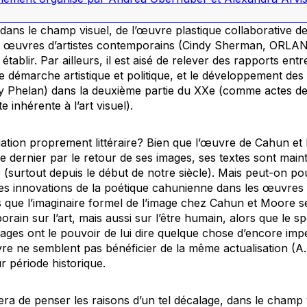
n, dans le champ visuel, de l’œuvre plastique collaborative 
 œuvres d’artistes contemporains (Cindy Sherman, ORLA
 à établir. Par ailleurs, il est aisé de relever des rapports ent
 démarche artistique et politique, et le développement des
gy Phelan) dans la deuxième partie du XXe (comme actes d
nhérente à l’art visuel).
iliation proprement littéraire? Bien que l’œuvre de Cahun et 
cle dernier par le retour de ses images, ses textes sont main
 (surtout depuis le début de notre siècle). Mais peut-on po
es innovations de la poétique cahunienne dans les œuvres li
que l’imaginaire formel de l’image chez Cahun et Moore s
rain sur l’art, mais aussi sur l’être humain, alors que le s
mages ont le pouvoir de lui dire quelque chose d’encore imp
re ne semblent pas bénéficier de la même actualisation (A. 
r période historique.
era de penser les raisons d’un tel décalage, dans le champ vis