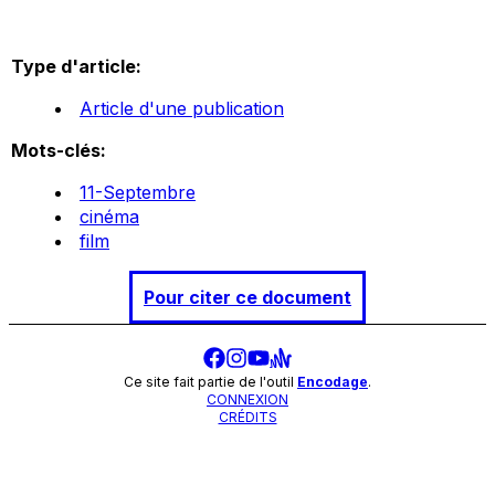
Type d'article:
Article d'une publication
Mots-clés:
11-Septembre
cinéma
film
Pour citer ce document
Ce site fait partie de l'outil
Encodage
.
CONNEXION
CRÉDITS