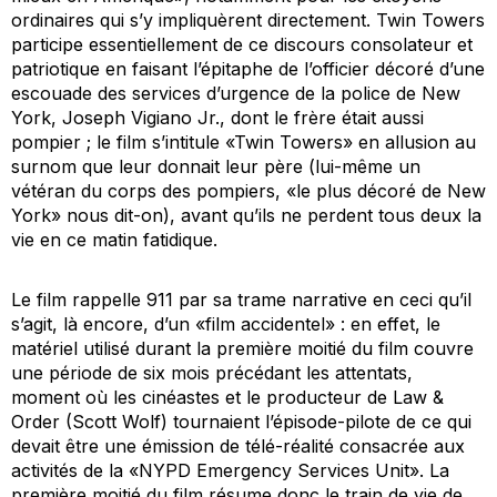
ordinaires qui s’y impliquèrent directement. Twin Towers
participe essentiellement de ce discours consolateur et
patriotique en faisant l’épitaphe de l’officier décoré d’une
escouade des services d’urgence de la police de New
York, Joseph Vigiano Jr., dont le frère était aussi
pompier ; le film s’intitule «Twin Towers» en allusion au
surnom que leur donnait leur père (lui-même un
vétéran du corps des pompiers, «le plus décoré de New
York» nous dit-on), avant qu’ils ne perdent tous deux la
vie en ce matin fatidique.
Le film rappelle
911
par sa trame narrative en ceci qu’il
s’agit, là encore, d’un «film accidentel» : en effet, le
matériel utilisé durant la première moitié du film couvre
une période de six mois précédant les attentats,
moment où les cinéastes et le producteur de
Law &
Order
(Scott Wolf) tournaient l’épisode-pilote de ce qui
devait être une émission de télé-réalité consacrée aux
activités de la «NYPD Emergency Services Unit». La
première moitié du film résume donc le train de vie de