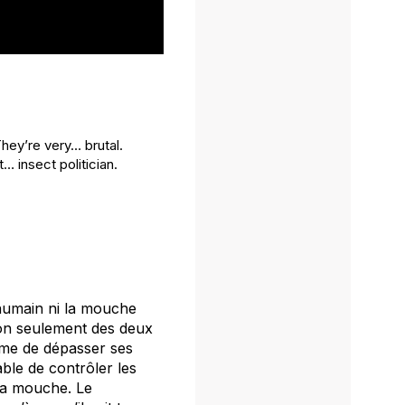
They’re very… brutal.
… insect politician.
 humain ni la mouche
on seulement des deux
omme de dépasser ses
able de contrôler les
 la mouche. Le