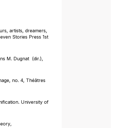
rs, artists, dreamers,
even Stories Press 1st
dans M. Dugnat (dir.),
mage
, no. 4, Théâtres
ification
. University of
heory
,