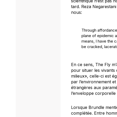
scientifique n’est pas ho
tard. Reza Negarestani (
nous:
Through affordance,
plane of epidemic a
means, I have the ca
be cracked, lacerat
En ce sens,
The Fly
m’
pour situer les vivants
milieux», celle-ci est 
par l’environnement et 
étrangères aux paramè
l’enveloppe corporelle
Lorsque Brundle mentio
complétée. Entre homme 