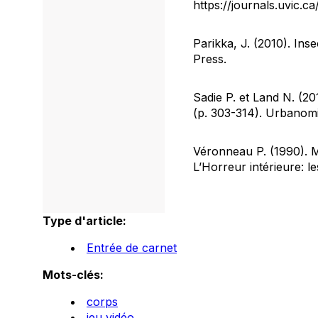
https://journals.uvic.c
Parikka, J. (2010).
Inse
Press.
Sadie P. et Land N. (20
(p. 303-314). Urbanomi
Véronneau P. (1990). M
L’Horreur intérieure: l
Type d'article:
Entrée de carnet
Mots-clés:
corps
jeu vidéo