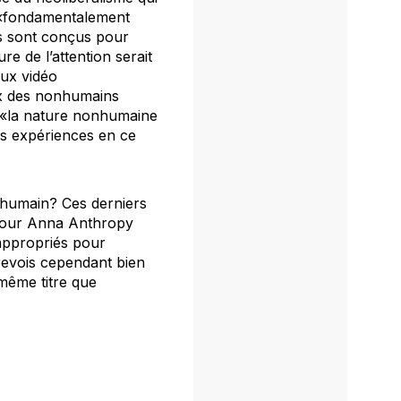
u «fondamentalement
ls sont conçus pour
re de l’attention serait
eux vidéo
ux des nonhumains
Si «la nature nonhumaine
des expériences en ce
’humain? Ces derniers
? Pour Anna Anthropy
 appropriés pour
revois cependant bien
même titre que