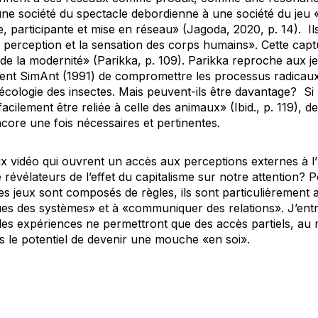
’une société du spectacle debordienne à une société du je
e, participante et mise en réseau» (Jagoda, 2020, p. 14). I
la perception et la sensation des corps humains». Cette captu
de la modernité» (Parikka, p. 109). Parikka reproche aux j
ment
SimAnt
(1991) de compromettre les processus radica
l’écologie des insectes. Mais peuvent-ils être davantage? 
facilement être reliée à celle des animaux» (Ibid., p. 119), 
core une fois nécessaires et pertinentes.
 vidéo qui ouvrent un accès aux perceptions externes à l
 révélateurs de l’effet du capitalisme sur notre attention
les jeux sont composés de règles, ils sont particulièrement
es des systèmes» et à «communiquer des relations». J’ent
es expériences ne permettront que des accès partiels, au 
is le potentiel de devenir une mouche «en soi».