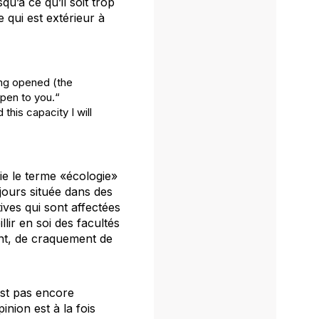
squ’à ce qu’il soit trop
e qui est extérieur à
ing opened (the
open to you.“
this capacity I will
ie le terme «écologie»
ujours située dans des
tives qui sont affectées
lir en soi des facultés
nt, de craquement de
est pas encore
nion est à la fois