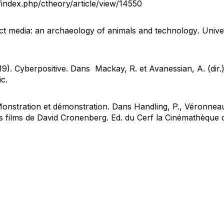
a/index.php/ctheory/article/view/14550
ct media: an archaeology of animals and technology
. Univ
19). Cyberpositive. Dans Mackay, R. et Avanessian, A. (dir.)
c.
onstration et démonstration. Dans Handling, P., Véronneau,
es films de David Cronenberg
. Ed. du Cerf la Cinémathèque 