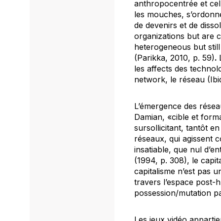
anthropocentrée et celle
les mouches, s’ordonne
de devenirs et de diss
organizations but are 
heterogeneous but still
(Parikka, 2010, p. 59)
.
les affects des techno
network,
le réseau (Ibi
L’émergence des réseau
Damian, «cible et forma
sursollicitant, tantôt e
réseaux, qui agissent 
insatiable, que nul d’e
(1994, p. 308), le capit
capitalisme n’est pas 
travers l’espace post-h
possession/mutation par
Les jeux vidéo appart