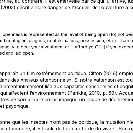
rrifié, au contraire, il est émerveillé par ce qui lui arrive, ju
2003) décrit ainsi le danger de l’accueil, de l’ouverture à c
 openness is represented as the level of being open (to) not be
nd contagion: plagues, contaminations, possession, etc.). “I am 
pacity to bear your investment or “I afford you” [..] if you exceed 
ed and laid open.
apparaît un film extrêmement politique. Citton (2018) emplo
 dans des «milieux attentionnels». Si notre «attention est to
également intimement liée aux capacités sensorielles et cogni
qui affectent l’environnement (Parikka, 2010, p. 69). Accueil
tres de son propre corps implique un risque de déchireme
 et psychique.
nne que les insectes n’ont pas de politique, la mutation n’
et mouche, il est isolé de toute cohorte du vivant. Son opi