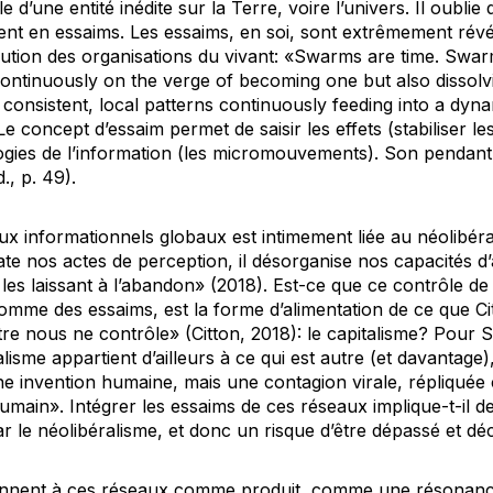
 d’une entité inédite sur la Terre, voire l’univers. Il oublie
nt en essaims. Les essaims, en soi, sont extrêmement révél
olution des organisations du vivant: «Swarms are time. Sw
continuously on the verge of becoming one but also dissolvi
 consistent, local patterns continuously feeding into a dyn
Le concept d’essaim permet de saisir les effets (stabiliser les
logies de l’information (les micromouvements). Son pendant 
d., p. 49).
x informationnels globaux est intimement liée au néolibéra
te nos actes de perception, il désorganise nos capacités d’a
n les laissant à l’abandon» (2018). Est-ce que ce contrôle de 
comme des essaims, est la forme d’alimentation de ce que 
ntre nous ne contrôle» (Citton, 2018): le capitalisme? Pour 
alisme appartient d’ailleurs à ce qui est autre (et davantage
une invention humaine, mais une contagion virale, répliquée
umain». Intégrer les essaims de ces réseaux implique-t-il de
 le néolibéralisme, et donc un risque d’être dépassé et déc
iennent à ces réseaux comme produit, comme une résonance