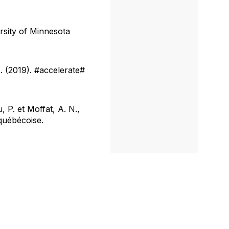
ersity of Minnesota
. (2019).
#accelerate#
 P. et Moffat, A. N.,
québécoise.