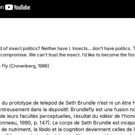
of insect politics? Neither have I. Insects… don’t have politics. 
mpromise. We can’t trust the insect. I’d like to become the first
 Fly
(Cronenberg, 1986)
e du prototype de
telepod
de Seth Brundle n’est ni un être
ntreusement dans le dispositif.
Brundlefly
est une fusion n
de leurs facultés perceptuelles, résultat du «désir de l’h
éronneau, 1990, p. 147). Le corps de Seth Brundle est incap
 de nutriment, la libido et la cognition deviennent celles de