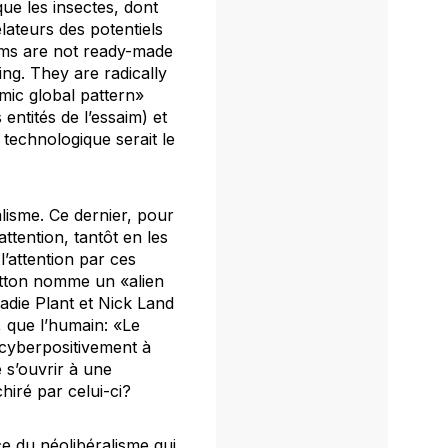
 que les insectes, dont
ateurs des potentiels
arms are not ready-made
ng. They are radically
amic global pattern»
 entités de l’essaim) et
technologique serait le
lisme. Ce dernier, pour
ttention, tantôt en les
l’attention par ces
Citton nomme un «alien
Sadie Plant et Nick Land
), que l’humain: «Le
 cyberpositivement à
 s’ouvrir à une
hiré par celui-ci?
 du néolibéralisme qui