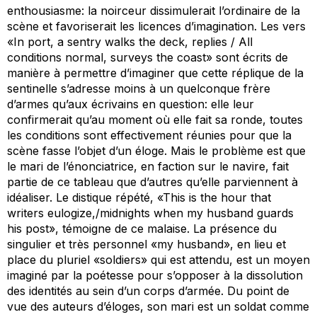
enthousiasme: la noirceur dissimulerait l’ordinaire de la
scène et favoriserait les licences d’imagination. Les vers
«In port, a sentry walks the deck, replies / All
conditions normal, surveys the coast» sont écrits de
manière à permettre d’imaginer que cette réplique de la
sentinelle s’adresse moins à un quelconque frère
d’armes qu’aux écrivains en question: elle leur
confirmerait qu’au moment où elle fait sa ronde, toutes
les conditions sont effectivement réunies pour que la
scène fasse l’objet d’un éloge. Mais le problème est que
le mari de l’énonciatrice, en faction sur le navire, fait
partie de ce tableau que d’autres qu’elle parviennent à
idéaliser. Le distique répété, «This is the hour that
writers eulogize,/midnights when my husband guards
his post», témoigne de ce malaise. La présence du
singulier et très personnel «my husband», en lieu et
place du pluriel «soldiers» qui est attendu, est un moyen
imaginé par la poétesse pour s’opposer à la dissolution
des identités au sein d’un corps d’armée. Du point de
vue des auteurs d’éloges, son mari est un soldat comme