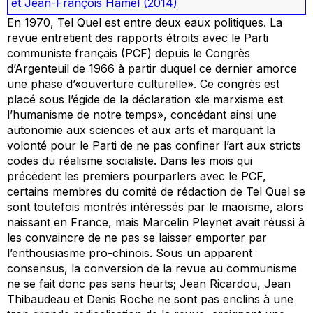
et Jean-François Hamel
(2014)
En 1970,
Tel Quel
est entre deux eaux politiques. La
revue entretient des rapports étroits avec le Parti
communiste français (PCF) depuis le Congrès
d’Argenteuil de 1966 à partir duquel ce dernier amorce
une phase d’«ouverture culturelle». Ce congrès est
placé sous l’égide de la déclaration «le marxisme est
l’humanisme de notre temps», concédant ainsi une
autonomie aux sciences et aux arts et marquant la
volonté pour le Parti de ne pas confiner l’art aux stricts
codes du réalisme socialiste. Dans les mois qui
précèdent les premiers pourparlers avec le PCF,
certains membres du comité de rédaction de
Tel Quel
se
sont toutefois montrés intéressés par le maoïsme, alors
naissant en France, mais Marcelin Pleynet avait réussi à
les convaincre de ne pas se laisser emporter par
l’enthousiasme pro-chinois. Sous un apparent
consensus, la conversion de la revue au communisme
ne se fait donc pas sans heurts; Jean Ricardou, Jean
Thibaudeau et Denis Roche ne sont pas enclins à une