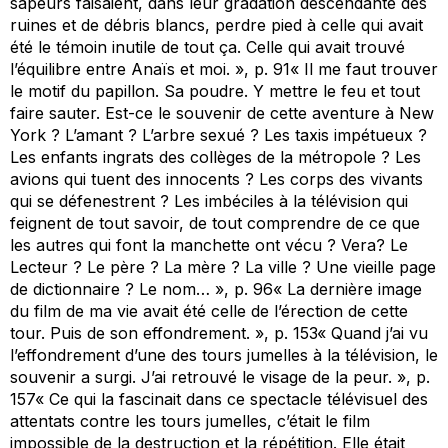
sapeurs faisaient, dans leur gradation descendante des
ruines et de débris blancs, perdre pied à celle qui avait
été le témoin inutile de tout ça. Celle qui avait trouvé
l’équilibre entre Anaïs et moi. », p. 91« Il me faut trouver
le motif du papillon. Sa poudre. Y mettre le feu et tout
faire sauter. Est-ce le souvenir de cette aventure à New
York ? L’amant ? L’arbre sexué ? Les taxis impétueux ?
Les enfants ingrats des collèges de la métropole ? Les
avions qui tuent des innocents ? Les corps des vivants
qui se défenestrent ? Les imbéciles à la télévision qui
feignent de tout savoir, de tout comprendre de ce que
les autres qui font la manchette ont vécu ? Vera? Le
Lecteur ? Le père ? La mère ? La ville ? Une vieille page
de dictionnaire ? Le nom… », p. 96« La dernière image
du film de ma vie avait été celle de l’érection de cette
tour. Puis de son effondrement. », p. 153« Quand j’ai vu
l’effondrement d’une des tours jumelles à la télévision, le
souvenir a surgi. J’ai retrouvé le visage de la peur. », p.
157« Ce qui la fascinait dans ce spectacle télévisuel des
attentats contre les tours jumelles, c’était le film
impossible de la destruction et la répétition. Elle était