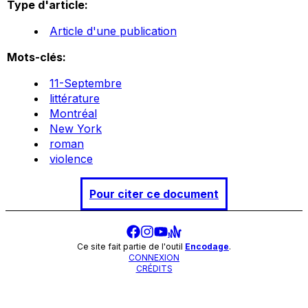
Type d'article:
Article d'une publication
Mots-clés:
11-Septembre
littérature
Montréal
New York
roman
violence
Pour citer ce document
Ce site fait partie de l'outil
Encodage
.
CONNEXION
CRÉDITS