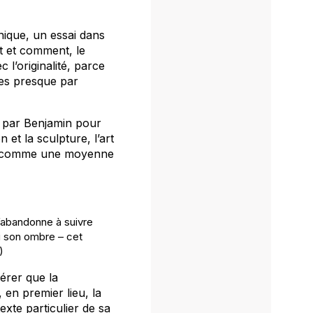
hnique
, un essai dans
rt et comment, le
l’originalité, parce
ves presque par
́e par Benjamin pour
 et la sculpture, l’art
rps comme une moyenne
s’abandonne à suivre
ui son ombre – cet
)
érer que la
 en premier lieu, la
xte particulier de sa