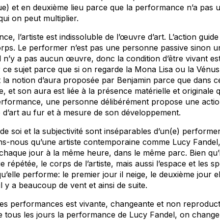
ique) et en deuxième lieu parce que la performance n’a pas
 qui on peut multiplier.
 l’artiste est indissoluble de l’œuvre d’art. L’action guide 
orps. Le performer n’est pas une personne passive sinon un 
e il n’y a pas aucun œuvre, donc la condition d’être vivant est
 ce sujet parce que si on regarde la Mona Lisa ou la Vénus
la notion d’aura proposée par Benjamin parce que dans ce
te, et son aura est liée à la présence matérielle et originale
rformance, une personne délibérément propose une action
 d’art au fur et à mesure de son développement.
e soi et la subjectivité sont inséparables d’un(e) performer
ons-nous qu’une artiste contemporaine comme Lucy Fandel,
haque jour à la même heure, dans le même parc. Bien qu’i
 répétée, le corps de l’artiste, mais aussi l’espace et les 
u’elle performe: le premier jour il neige, le deuxième jour elle
 il y a beaucoup de vent et ainsi de suite.
 des performances est vivante, changeante et non reproducti
 tous les jours la performance de Lucy Fandel, on change l