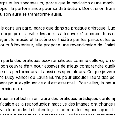
orps et les spectateurs, parce que la médiation d’une machi
copier la performance pour sa distribution. Donc, si on tra
rt, son aura se transforme aussi.
ple dans un parc, parce que dans sa pratique artistique, Lu
 corps pour «inviter les autres à trouver résonance dans 
çant le musée et la scène de théâtre par les parcs et les 
ours à l’extérieur, elle propose une revendication de l’intimi
parle des pratiques éco-somatiques comme celle-ci, on doi
de son œuvre d’art pour essayer de mieux comprendre quelle
ce des performeurs et aussi des spectateurs. Ce que je veux 
me Lucy Fandel ou Laura Burns pour discuter l’aura des pe
sant pour expliquer ce qui est essentiel…Pour elles, la nature
 terminaison.
inuer à réfléchir sur l’aura des pratiques artistiques cont
ification et la reproduction massive des images ont changé 
 avec le monde: la technologie a conquis les espaces quotidi