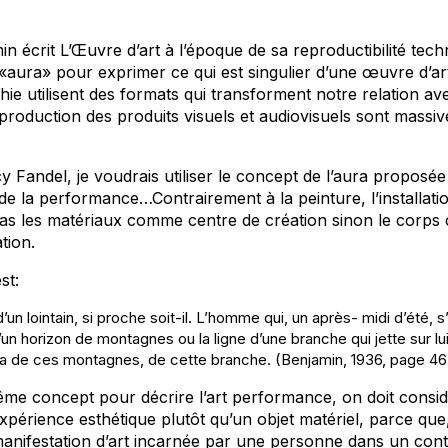
n écrit
L’Œuvre d’art à l’époque de sa reproductibilité tec
mot «aura» pour exprimer ce qui est singulier d’une œuvre d’a
ie utilisent des formats qui transforment notre relation avec 
reproduction des produits visuels et audiovisuels sont massi
ucy Fandel, je voudrais utiliser le concept de l’aura propose
́ de la performance…Contrairement à la peinture, l’installation
pas les matériaux comme centre de création sinon le co
tion.
st:
’un lointain, si proche soit-il. L’homme qui, un après- midi d’été, 
d’un horizon de montagnes ou la ligne d’une branche qui jette sur l
ra de ces montagnes, de cette branche. (Benjamin, 1936, page 46
même concept pour décrire l’art performance, on doit consid
́rience esthétique plutôt qu’un objet matériel, parce que,
nifestation d’art incarnée par une personne dans un conte