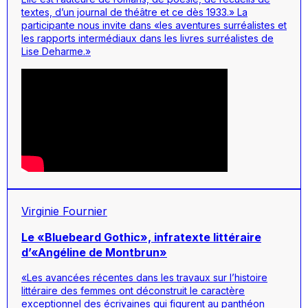
textes, d’un journal de théâtre et ce dès 1933.» La
participante nous invite dans «les aventures surréalistes et
les rapports intermédiaux dans les livres surréalistes de
Lise Deharme.»
Virginie Fournier
Le «Bluebeard Gothic», infratexte littéraire
d’«Angéline de Montbrun»
«Les avancées récentes dans les travaux sur l’histoire
littéraire des femmes ont déconstruit le caractère
exceptionnel des écrivaines qui figurent au panthéon