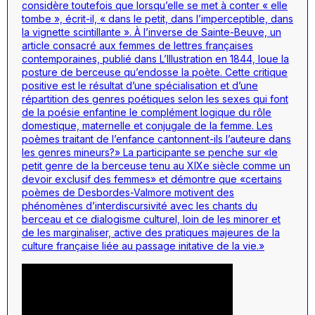
considère toutefois que lorsqu’elle se met à conter « elle
tombe », écrit-il, « dans le petit, dans l’imperceptible, dans
la vignette scintillante ». À l’inverse de Sainte-Beuve, un
article consacré aux femmes de lettres françaises
contemporaines, publié dans L’Illustration en 1844, loue la
posture de berceuse qu’endosse la poète. Cette critique
positive est le résultat d’une spécialisation et d’une
répartition des genres poétiques selon les sexes qui font
de la poésie enfantine le complément logique du rôle
domestique, maternelle et conjugale de la femme. Les
poèmes traitant de l’enfance cantonnent-ils l’auteure dans
les genres mineurs?» La participante se penche sur «le
petit genre de la berceuse tenu au XIXe siècle comme un
devoir exclusif des femmes» et démontre que «certains
poèmes de Desbordes-Valmore motivent des
phénomènes d’interdiscursivité avec les chants du
berceau et ce dialogisme culturel, loin de les minorer et
de les marginaliser, active des pratiques majeures de la
culture française liée au passage initative de la vie.»