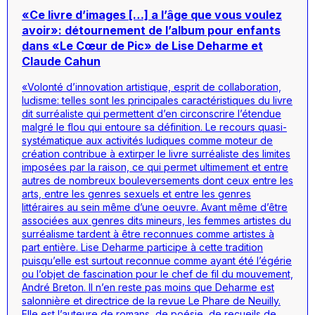
«Ce livre d’images […] a l’âge que vous voulez
avoir»: détournement de l’album pour enfants
dans «Le Cœur de Pic» de Lise Deharme et
Claude Cahun
«Volonté d’innovation artistique, esprit de collaboration,
ludisme: telles sont les principales caractéristiques du livre
dit surréaliste qui permettent d’en circonscrire l’étendue
malgré le flou qui entoure sa définition. Le recours quasi-
systématique aux activités ludiques comme moteur de
création contribue à extirper le livre surréaliste des limites
imposées par la raison, ce qui permet ultimement et entre
autres de nombreux bouleversements dont ceux entre les
arts, entre les genres sexuels et entre les genres
littéraires au sein même d’une oeuvre. Avant même d’être
associées aux genres dits mineurs, les femmes artistes du
surréalisme tardent à être reconnues comme artistes à
part entière. Lise Deharme participe à cette tradition
puisqu’elle est surtout reconnue comme ayant été l’égérie
ou l’objet de fascination pour le chef de fil du mouvement,
André Breton. Il n’en reste pas moins que Deharme est
salonnière et directrice de la revue Le Phare de Neuilly.
Elle est l’auteure de romans, de poésie, de recueils de