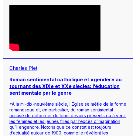
Charles Plet
Roman sentimental catholique et «gender» au
tournant des XIXe et XXe siècles: l’éducation
sentimentale par le genre
«À la mi-dix-neuvième siècle, l’Église se méfie de la forme
romanesque et, en particulier, du roman sentimental
accusé de détourner de leurs devoirs présents ou à venir
les femmes et les jeunes filles par l’excès d’imagination
qu’il engendre. Notons que ce constat est toujours
d’actualité autour de 1900, comme le révèlent les