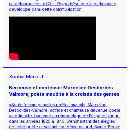
un détournement.» C’est l’hypothèse que la participante
développe dans cette communication.
Sophie Ménard
Berceuse et conteuse: Marceline Desbordes-
Valmore, poète maudite à la croisée des genres
«Seule femme parmi les poètes maudits, Marceline
Desbordes-Valmore, actrice et chanteuse devenue poète
autodidacte, participe au remodelage de l’espace lyrique
dans les années 1820 à 1840. S’enchantant des élégies
de cette poète et saluant son génie naturel, Sainte-Beuve