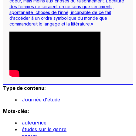
coeur, mais moins aux choses du raisonnement. L’écriture
des femmes ne seraient en ce sens que sentiments,
spontanéité, choses de l’inné, incapable de ce fait
d’accéder à un ordre symbolique du monde que
commanderait le langage et la littérature.»
Type de contenu:
Journée d'étude
Mots-clés:
auteur·rice
études sur le genre
genres