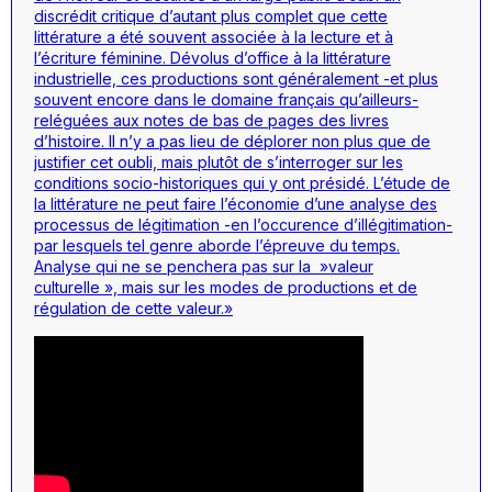
discrédit critique d’autant plus complet que cette
littérature a été souvent associée à la lecture et à
l’écriture féminine. Dévolus d’office à la littérature
industrielle, ces productions sont généralement -et plus
souvent encore dans le domaine français qu’ailleurs-
reléguées aux notes de bas de pages des livres
d’histoire. Il n’y a pas lieu de déplorer non plus que de
justifier cet oubli, mais plutôt de s’interroger sur les
conditions socio-historiques qui y ont présidé. L’étude de
la littérature ne peut faire l’économie d’une analyse des
processus de légitimation -en l’occurence d’illégitimation-
par lesquels tel genre aborde l’épreuve du temps.
Analyse qui ne se penchera pas sur la »valeur
culturelle », mais sur les modes de productions et de
régulation de cette valeur.»