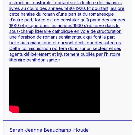
instructions pastorales portant sur la lecture des mauvais
livres au cours des années 1880-1920. Et pourtant, malgré
cette hantise du roman d’une part et du romanesque
d’autre part, force est de constater qu’à partir des années
1880 et jusque dans les années 1930 s’observe dans le
sous-champ littéraire catholique en voie de structuration
une floraison de romans sentimentaux qui font la part
belle au romanesque et qui sont écrits par des auteures.
Cette communication portera donc sur un secteur et ses
agents délibérément et injustement oubliés par l’histoire
littéraire panthéonisante.»
Sarah-Jeanne Beauchamp-Houde