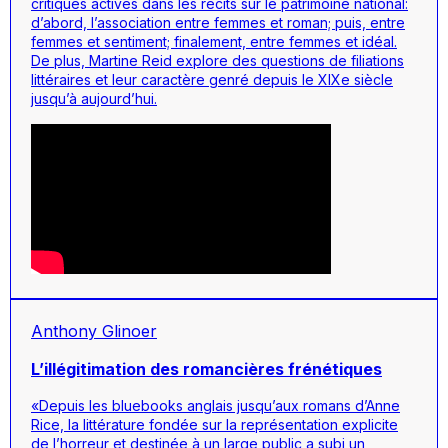
critiques actives dans les récits sur le patrimoine national:
d’abord, l’association entre femmes et roman; puis, entre
femmes et sentiment; finalement, entre femmes et idéal.
De plus, Martine Reid explore des questions de filiations
littéraires et leur caractère genré depuis le XIXe siècle
jusqu’à aujourd’hui.
Anthony Glinoer
L’illégitimation des romancières frénétiques
«Depuis les bluebooks anglais jusqu’aux romans d’Anne
Rice, la littérature fondée sur la représentation explicite
de l’horreur et destinée à un large public a subi un