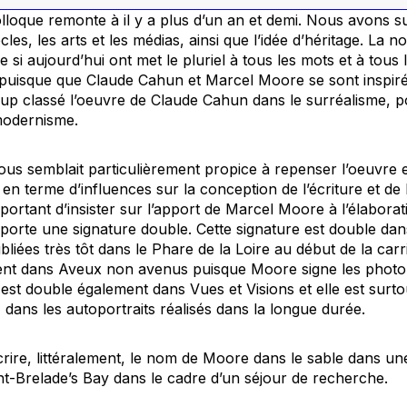
olloque remonte à il y a plus d’un an et demi. Nous avons s
cles, les arts et les médias, ainsi que l’idée d’héritage. La no
 si aujourd’hui ont met le pluriel à tous les mots et à tous 
ié puisque que Claude Cahun et Marcel Moore se sont inspiré
up classé l’oeuvre de Claude Cahun dans le surréalisme, po
 modernisme.
nous semblait particulièrement propice à repenser l’oeuvre 
en terme d’influences sur la conception de l’écriture et de l
portant d’insister sur l’apport de Marcel Moore à l’élaborat
porte une signature double. Cette signature est double dan
liées très tôt dans le
Phare de la Loire
au début de la carri
ent dans
Aveux non avenus
puisque Moore signe les photo
le est double également dans
Vues et Visions
et elle est surt
 dans les autoportraits réalisés dans la longue durée.
rire, littéralement, le nom de Moore dans le sable dans u
nt-Brelade’s Bay dans le cadre d’un séjour de recherche.