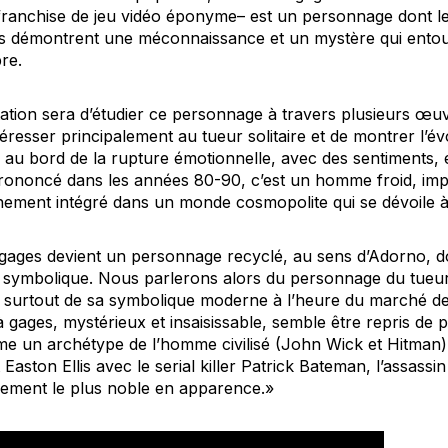
 franchise de jeu vidéo éponyme– est un personnage dont le
les démontrent une méconnaissance et un mystère qui entou
re.
tation sera d’étudier ce personnage à travers plusieurs œu
ntéresser principalement au tueur solitaire et de montrer l’évo
au bord de la rupture émotionnelle, avec des sentiments,
prononcé dans les années 80-90, c’est un homme froid, imp
einement intégré dans un monde cosmopolite qui se dévoile 
à gages devient un personnage recyclé, au sens d’Adorno, do
 symbolique. Nous parlerons alors du personnage du tueu
s surtout de sa symbolique moderne à l’heure du marché d
 gages, mystérieux et insaisissable, semble être repris de p
e un archétype de l’homme civilisé (John Wick et Hitman)
et Easton Ellis avec le serial killer Patrick Bateman, l’assassi
alement le plus noble en apparence.»