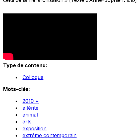
Type de contenu:
Colloque
Mots-clés:
2010 +
altérité
animal
arts
exposition
extrême contemporain