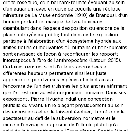
droite rose fluo, d’un bernard-l’ermite évoluant au sein
d’un aquarium avec en guise de coquille une réplique
miniature de
La Muse endormie
(1910) de Brancusi, d’un
humain portant un masque de livre lumineux
déambulant dans l’espace d’exposition ou encore de la
place octroyée au public; tout dans cette exposition
participe à l’élaboration d’un écosystème hybride aux
limites floues et mouvantes où humains et non-humains
sont envisagés de façon à reconfigurer les rapports
interespèces à l’ère de l’anthropocène (Latour, 2015).
Certaines œuvres sont d’ailleurs accrochées à
différentes hauteurs permettant ainsi leur juste
appréciation par diverses espèces et allant ainsi à
l’encontre de l’un des truismes les plus ancrés affirmant
que l’art est une activité uniquement humaine. Dans ses
expositions, Pierre Hyughe induit une conception
plurielle du vivant. En le plaçant physiquement au sein
des expositions et en le laissant évoluer, il confronte le
spectateur au défi de la subversion normative et le
mène à l’envisager au prisme de l’altérité plutôt qu’à
celui de la hiérarchisation.» [Texte d’Anne-Sophie Miclo]