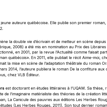
 jeune auteure québécoise. Elle publie son premier roman
2.
ène la double vie d’écrivain et de metteur en scène depui
ique, 2008) a été mis en nomination au Prix des Libraire
ectionné, en 2001, par la revue
l’Actualité
comme faisait part
oman québécois». En 2011
, elle publiait le récit
Aime-moi
, ch
ignait la mise en scène de l’adaptation théâtrale du roman
Or
ars 2014, l’auteure publiera le roman
De la confiture aux
nous,
chez VLB Éditeur.
rs
est doctorant en études littéraires à l’UQAM. Sa thèse, r
e de l’imaginaire matérialiste des théories de la création litt
man,
La Canicule des pauvres
aux éditions Les Herbes Rouge
olitudes
(Les Herbes Rouges, 2011). Son tout dernier roman