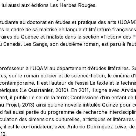
, lui aussi aux éditions Les Herbes Rouges.
étudiante au doctorat en études et pratique des arts (UQAM
 le cadre de sa maîtrise en langue et littérature françaises 
braires du Québec et finaliste dans la section «Fiction» des Pr
u Canada.
Les Sangs
, son deuxième roman, est paru à l’a
professeur à l’UQAM au département d’études littéraires. Se
es, sur le roman policier et de science-fiction, le cinéma d’
contemporaine. Il est l’auteur de l’essai
Le texte et la techni
mériques
(Le Quartanier, 2010). En 2011, il signe avec
Arvid
rd, il publie
Le sel de la terre: Confessions d’un enfant de
Projet, 2013) ainsi qu’une novella intitulée
Quinze pour c
d fait aussi partie du programme de recherche interdiscipl
lation des dimensions culturelles, artistiques et littéraires 
, il est le co-fondateur, avec Antonio Dominguez Leiva, de 
12.