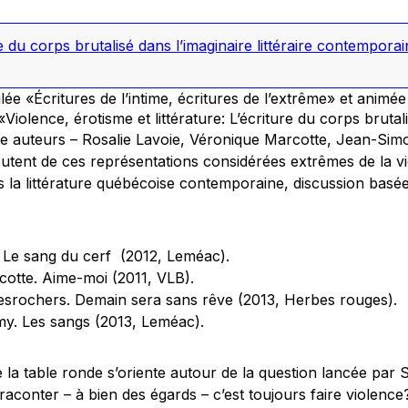
re du corps brutalisé dans l’imaginaire littéraire contemporai
tulée «Écritures de l’intime, écritures de l’extrême» et anim
«Violence, érotisme et littérature: L’écriture du corps brutali
e auteurs –
Rosalie Lavoie, Véronique Marcotte, Jean-Sim
utent de c
es représentations considérées extrêmes de la vi
s la littérature québécoise contemporaine, discussion basé
.
.
Le sang du cerf
(2012, Leméac).
cotte.
Aime-moi
(2011, VLB).
esrochers.
Demain sera sans rêve
(2013, Herbes rouges).
my.
Les sangs
(2013, Leméac).
 la table ronde s’oriente autour de la question lancée par
raconter – à bien des égards – c’est toujours faire violence