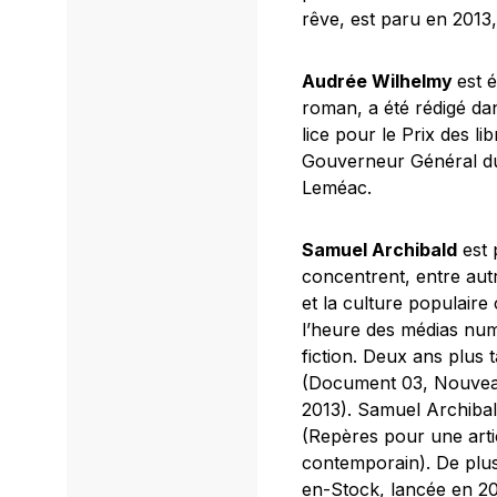
rêve
, est paru en 2013
Audrée Wilhelmy
est 
roman, a été rédigé dans
lice pour le Prix des li
Gouverneur Général d
Leméac.
Samuel Archibald
est 
concentrent, entre autr
et la culture populaire 
l’heure des médias nu
fiction. Deux ans plus ta
(Document 03, Nouveau 
2013). Samuel Archibal
(Repères pour une articu
contemporain). De plus
en-Stock
, lancée en 20