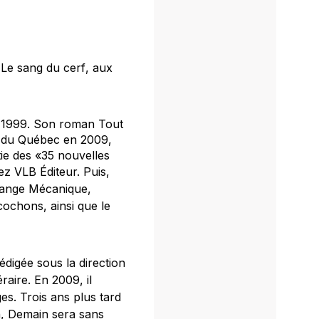
,
Le sang du cerf
, aux
s 1999. Son roman
Tout
s du Québec en 2009,
ie des «35 nouvelles
ez VLB Éditeur. Puis,
ange Mécanique
,
 cochons
, ainsi que le
édigée sous la direction
éraire. En 2009, il
s. Trois ans plus tard
,
Demain sera sans