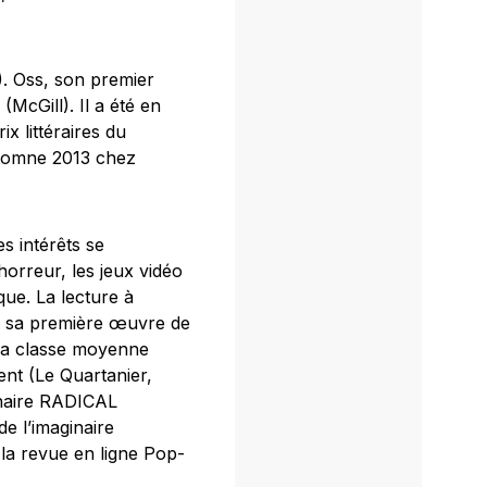
).
Oss
, son premier
(McGill). Il a été en
ix littéraires du
utomne 2013 chez
s intérêts se
horreur, les jeux vidéo
que. La lecture à
a
sa première œuvre de
 la classe moyenne
ent
(Le Quartanier,
inaire RADICAL
de l’imaginaire
la revue en ligne
Pop-