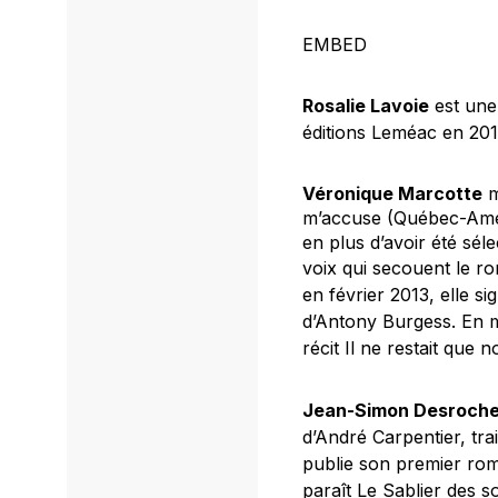
EMBED
Rosalie Lavoie
est une
éditions Leméac en 201
Véronique Marcotte
m
m’accuse
(Québec-Amér
en plus d’avoir été sél
voix qui secouent le r
en février 2013, elle s
d’Antony Burgess.
En m
récit
Il ne restait que 
Jean-Simon Desroche
d’André Carpentier, trait
publie son premier ro
paraît
Le Sablier des s