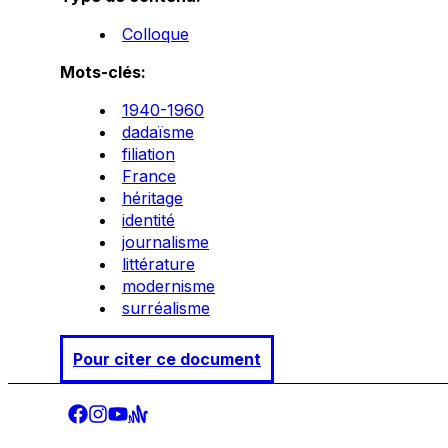
Colloque
Mots-clés:
1940-1960
dadaïsme
filiation
France
héritage
identité
journalisme
littérature
modernisme
surréalisme
Pour citer ce document