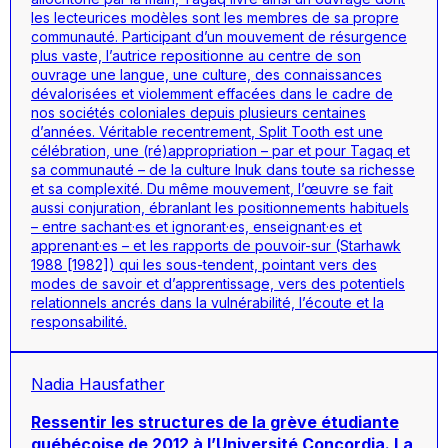
les lecteurices modèles sont les membres de sa propre
communauté. Participant d’un mouvement de résurgence
plus vaste, l’autrice repositionne au centre de son
ouvrage une langue, une culture, des connaissances
dévalorisées et violemment effacées dans le cadre de
nos sociétés coloniales depuis plusieurs centaines
d’années. Véritable
recentrement
,
Split Tooth
est une
célébration, une (ré)appropriation – par et pour Tagaq et
sa communauté – de la culture Inuk dans toute sa richesse
et sa complexité. Du même mouvement, l’œuvre se fait
aussi conjuration, ébranlant les positionnements habituels
– entre sachant·es et ignorant·es, enseignant·es et
apprenant·es – et les rapports de pouvoir-sur (Starhawk
1988 [1982]) qui les sous-tendent, pointant vers des
modes de savoir et d’apprentissage, vers des potentiels
relationnels ancrés dans la vulnérabilité, l’écoute et la
responsabilité.
Nadia Hausfather
Ressentir les structures de la grève étudiante
québécoise de 2012 à l’Université Concordia. La