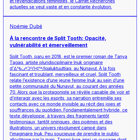
et revendications féministes, le Carnet Recherches
actuelles se veut vaste et en constante évolution.
Noémie Dubé
À la rencontre de Split Tooth: Opacité,
vulnérabilité et émerveillement
Split Tooth
, paru en 2018, est le premier roman de Tanya
Tagaq, artiste pluridisciplinaire Inuk
originaire
d’ᐃᕐᑲᓗᒃᑐᑦᑎᐊᕐᒃ/Iqaluktuuttiaq, au Nunavut
. À la fois
fascinant et troublant, merveilleux et cruel,
Split Tooth
relate l’existence d’une jeune femme Inuk au sein d’une
petite communauté du Nunavut, au courant des années
70. Alors que la protagoniste se révèle capable de voir et
d’interagir avec les esprits, sa narration entremêle ses
contacts avec ce monde invisible au récit des joies et
souffrances du quotidien. Fondamentalement hybride, ce
texte développe, à travers des fragments tantôt
testimoniaux, tantôt oniriques, des poèmes et des
illustrations, un univers résolument campé dans
l’imaginaire Inuk. Peu soucieuse de prendre le public
allochtone par la main, Tagaq livre ainsi un ouvrage dont