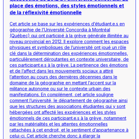
place des émotions, des styles émotionnels et
de la réflexivité émotionnelle
Cet article se base sur les expériences d’étudiant.e.s en
géographie de l’Université Concordia à Montréal
(Québec) qui ont participé à la grève générale illimitée au
niveau provincial en 2012. Il explore comment les espaces
physiques et symboliques de l’université ont joué un rôle
clé dans la détermination des expériences émotionnelles,
particulièrement déroutantes en contexte universitaire, de
ces participant.e.s à la grève. La pertinence des émotions
et de l’affect dans les mouvements sociaux a attiré
l’attention au cours des dernières décennies dans le
domaine de la géographie en mettant l’accent sur la
militance autonome ou sur le contexte urbain des
manifestations. En complément, cet article souligne
comment l’université, le département de géographie ainsi
que les structures des associations étudiantes qui y sont
hébergées ont affecté les expériences et les styles
émotionnels de ces participant.e.s à la grève, notamment
par les matérialités et les attentes émotionnelles
rattachées à cet endroit, et le sentiment d’appartenance à
celui-ci. Cet article cherche donc à élargir la