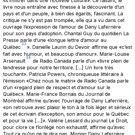
«s’infiltrer dans une nouvelle culture». Ce faisant, le
livre nous entraîne avec finesse à la découverte d’un
pays et d’un peuple, à bien des égards, fascinant. La
critique ne s’y est pas trompée, elle qui a vu dans cet
ouvrage l’expression de l’amour de Dany Laferrière
pour son pays d’adoption. Chantal Guy du quotidien
La
Presse
parle d’une «longue lettre d’amour au
33
Québec
». Danielle Laurin du
Devoir
affirme que «c’est
fait avec humour, et beaucoup d’amour». Marie-Louise
34
Arsenault
de Radio Canada parle d’un «livre plein de
tendresse pour notre territoire. […] Un livre très
touchant». Patricia Powers, chroniqueuse littéraire à
l’émission «Chez nous le matin» de Radio Canada parle
d’un «regard plein de respect et d’amour sur le
Québec». Marie-France Bornais du
Journal de
Montréal
affirme qu’avec l’ouvrage de Dany Laferrière,
«on retrouve avec plaisir le ton à la fois léger et sérieux
de cet écrivain d’exception, son amour pour le Québec
et pour la vie […]». Valérie Lessard du journal
Le Droit
,
pour clore ce florilège non exhaustif, affirme qu’avec
Tout ce qu’on ne te dira pas, Mongo
Dany Laferrière