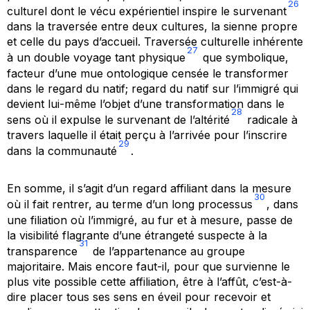
26
culturel dont le vécu expérientiel inspire le survenant
dans la traversée entre deux cultures, la sienne propre
et celle du pays d’accueil. Traversée culturelle inhérente
27
à un double voyage tant physique
que symbolique,
facteur d’une mue ontologique censée le transformer
dans le regard du natif; regard du natif sur l’immigré qui
devient lui-même l’objet d’une transformation dans le
28
sens où il expulse le survenant de l’altérité
radicale à
travers laquelle il était perçu à l’arrivée pour l’inscrire
29
dans la communauté
.
En somme, il s’agit d’un regard
affiliant
dans la mesure
30
où il fait rentrer, au terme d’un long processus
, dans
une filiation où l’immigré, au fur et à mesure, passe de
la visibilité flagrante d’une étrangeté suspecte à la
31
transparence
de l’appartenance au groupe
majoritaire. Mais encore faut-il, pour que survienne le
plus vite possible cette
affiliation
, être à l’affût, c’est-à-
dire placer tous ses sens en éveil pour recevoir et