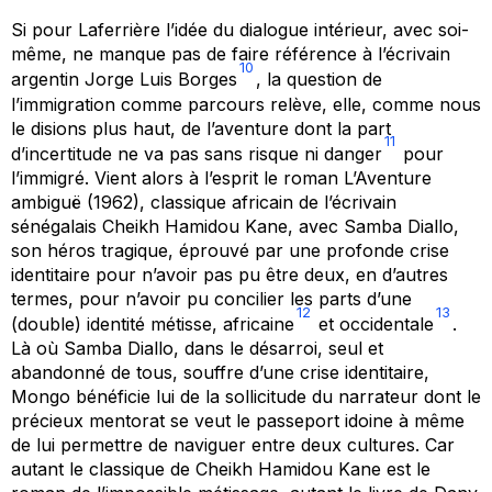
Si pour Laferrière l’idée du dialogue intérieur, avec soi-
même, ne manque pas de faire référence à l’écrivain
10
argentin Jorge Luis Borges
, la question de
l’immigration comme parcours relève, elle, comme nous
le disions plus haut, de l’aventure dont la part
11
d’incertitude ne va pas sans risque ni danger
pour
l’immigré. Vient alors à l’esprit le roman
L’Aventure
ambiguë
(1962), classique africain de l’écrivain
sénégalais Cheikh Hamidou Kane, avec Samba Diallo,
son héros tragique, éprouvé par une profonde crise
identitaire pour n’avoir pas pu être deux, en d’autres
termes, pour n’avoir pu concilier les parts d’une
12
13
(double) identité métisse, africaine
et occidentale
.
Là où Samba Diallo, dans le désarroi, seul et
abandonné de tous, souffre d’une crise identitaire,
Mongo bénéficie lui de la sollicitude du narrateur dont le
précieux mentorat se veut le passeport idoine à même
de lui permettre de naviguer entre deux cultures. Car
autant le classique de Cheikh Hamidou Kane est le