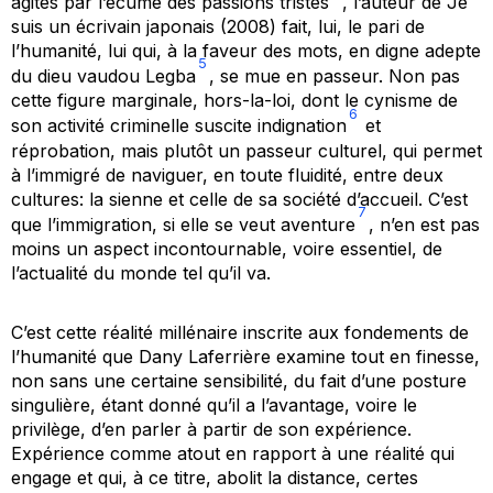
agités par l’écume des passions tristes
, l’auteur de
Je
suis un écrivain japonais
(2008) fait, lui, le pari de
l’humanité, lui qui, à la faveur des mots, en digne adepte
5
du dieu vaudou
Legba
, se mue en passeur. Non pas
cette figure marginale, hors-la-loi, dont le cynisme de
6
son activité criminelle suscite indignation
et
réprobation, mais plutôt un passeur culturel, qui permet
à l’immigré de naviguer, en toute fluidité, entre deux
cultures: la sienne et celle de sa société d’accueil. C’est
7
que l’immigration, si elle se veut aventure
, n’en est pas
moins un aspect incontournable, voire essentiel, de
l’actualité du monde tel qu’il va.
C’est cette réalité millénaire inscrite aux fondements de
l’humanité que Dany Laferrière examine tout en finesse,
non sans une certaine sensibilité, du fait d’une posture
singulière, étant donné qu’il a l’avantage, voire le
privilège, d’en parler à partir de son expérience.
Expérience comme atout en rapport à une réalité qui
engage et qui, à ce titre, abolit la distance, certes