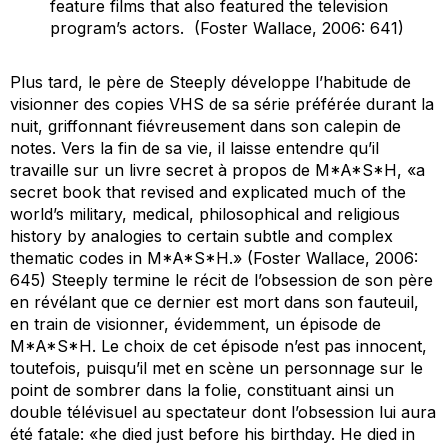
feature films that also featured the television
program’s actors. (Foster Wallace, 2006: 641)
Plus tard, le père de Steeply développe l’habitude de
visionner des copies VHS de
sa série préférée
durant la
nuit, griffonnant fiévreusement dans son calepin de
notes. Vers la fin de sa vie, il laisse entendre qu’il
travaille sur un livre secret à propos de
M*A*S*H
, «a
secret book that revised and explicated much of the
world’s military, medical, philosophical and religious
history by analogies to certain subtle and complex
thematic codes in
M*A*S*H
.» (Foster Wallace, 2006:
645) Steeply termine le récit de l’obsession de son père
en révélant que ce dernier est mort dans son fauteuil,
en train de visionner, évidemment, un épisode de
M*A*S*H
. Le choix de cet épisode n’est pas innocent,
toutefois, puisqu’il met en scène un personnage sur le
point de sombrer dans la folie, constituant ainsi un
double télévisuel au spectateur dont l’obsession lui aura
été fatale: «he died just before his birthday. He died in