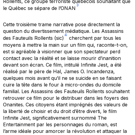
Rollents
, ce groupe terroriste québécois souhaitant que
3
le Québec se sépare de l’ONAN
Cette troisième trame narrative pose directement la
question du divertissement médiatique.
Les Assassins
4
des Fauteuils Rollents
(sic)
cherchent par tous les
moyens à mettre la main sur un film qui, raconte-t-on,
est si agréable à visionner que son spectateur perd
contact avec la réalité et se laisse mourir d’inanition
devant son écran. Ce film, intitulé
Infinite Jest
, a été
réalisé par le père de Hal, James O. Incandenza,
quelques mois avant qu’il ne se suicide en se faisant
cuire la tête dans le four à micro-ondes du domicile
familial. Les Assassins des Fauteuils Rollents souhaitent
retrouver ce film pour le distribuer dans les foyers des
Onanites. Ces citoyens étant imprégnés des valeurs de
la liberté de choisir
et du
droit d’être diverti
, le film
Infinite Jest
, significativement surnommé
The
Entertainment
par les personnages du roman, est
l’arme idéale pour amorcer la révolution et attaquer la