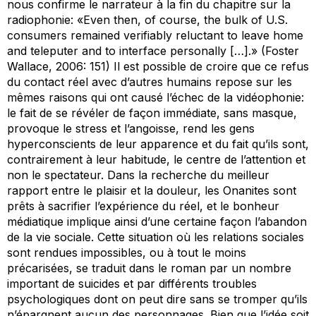
nous confirme le narrateur à la fin du chapitre sur la
radiophonie: «Even then, of course, the bulk of U.S.
consumers remained verifiably reluctant to leave home
and teleputer and to interface personally […].» (Foster
Wallace, 2006: 151) Il est possible de croire que ce refus
du contact réel avec d’autres humains repose sur les
mêmes raisons qui ont causé l’échec de la vidéophonie:
le fait de se révéler de façon immédiate, sans masque,
provoque le stress et l’angoisse, rend les gens
hyperconscients de leur apparence et du fait qu’ils sont,
contrairement à leur habitude, le centre de l’attention et
non le spectateur. Dans la recherche du meilleur
rapport entre le plaisir et la douleur, les Onanites sont
prêts à sacrifier l’expérience du réel, et le bonheur
médiatique implique ainsi d’une certaine façon l’abandon
de la vie sociale. Cette situation où les relations sociales
sont rendues impossibles, ou à tout le moins
précarisées, se traduit dans le roman par un nombre
important de suicides et par différents troubles
psychologiques dont on peut dire sans se tromper qu’ils
n’épargnent aucun des personnages. Bien que l’idée soit