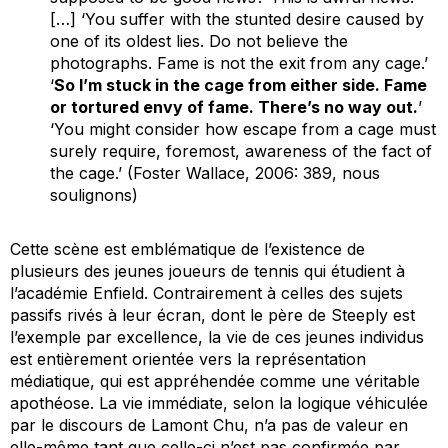
[…] ‘You suffer with the stunted desire caused by
one of its oldest lies. Do not believe the
photographs. Fame is not the exit from any cage.’
‘
So I’m stuck in the cage from either side. Fame
or tortured envy of fame. There’s no way out.
’
‘You might consider how escape from a cage must
surely require, foremost, awareness of the fact of
the cage.’ (Foster Wallace, 2006: 389, nous
soulignons)
Cette scène est emblématique de l’existence de
plusieurs des jeunes joueurs de tennis qui étudient à
l’académie Enfield. Contrairement à celles des sujets
passifs rivés à leur écran, dont le père de Steeply est
l’exemple par excellence, la vie de ces jeunes individus
est entièrement orientée vers la représentation
médiatique, qui est appréhendée comme une véritable
apothéose. La vie immédiate, selon la logique véhiculée
par le discours de Lamont Chu, n’a pas de valeur en
elle-même tant que celle-ci n’est pas confirmée par