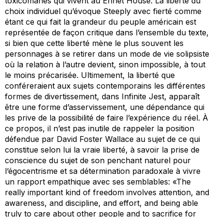
toxicomanes qui vivent au Ennet House. La liberté du
choix individuel qu’évoque Steeply avec fierté comme
étant ce qui fait la grandeur du peuple américain est
représentée de façon critique dans l’ensemble du texte,
si bien que cette liberté mène le plus souvent les
personnages à se retirer dans un mode de vie solipsiste
où la relation à l’autre devient, sinon impossible, à tout
le moins précarisée. Ultimement, la liberté que
conféreraient aux sujets contemporains les différentes
formes de divertissement, dans
Infinite Jest
, apparaît
être une forme d’asservissement, une dépendance qui
les prive de la possibilité de faire l’expérience du réel. À
ce propos, il n’est pas inutile de rappeler la position
défendue par David Foster Wallace au sujet de ce qui
constitue selon lui la
vraie liberté
, à savoir la prise de
conscience du sujet de son penchant naturel pour
l’égocentrisme et sa détermination paradoxale à vivre
un rapport empathique avec ses semblables: «The
really important kind of freedom involves attention, and
awareness, and discipline, and effort, and being able
truly to care about other people and to sacrifice for