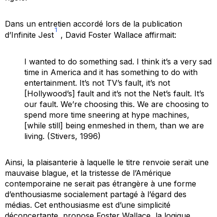
Dans un entretien accordé lors de la publication
1
d’
Infinite Jest
, David Foster Wallace affirmait:
I wanted to do something sad. I think it’s a very sad
time in America and it has something to do with
entertainment. It’s not TV’s fault, it’s not
[Hollywood’s] fault and it’s not the Net’s fault. It’s
our fault. We’re choosing this. We are choosing to
spend more time sneering at hype machines,
[while still] being enmeshed in them, than we are
living. (Stivers, 1996)
Ainsi, la plaisanterie à laquelle le titre renvoie serait une
mauvaise blague, et la tristesse de l’Amérique
contemporaine ne serait pas étrangère à une forme
d’enthousiasme socialement partagé à l’égard des
médias. Cet enthousiasme est d’une simplicité
déconcertante, propose Foster Wallace, la logique