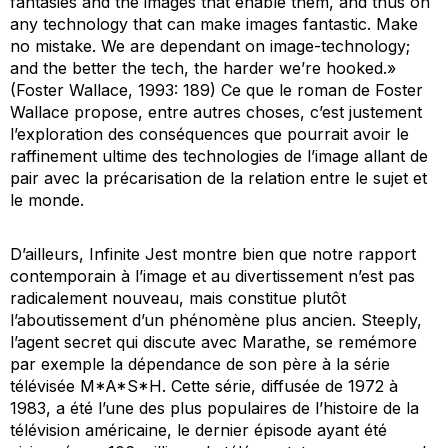
fantasies
and the
images
that enable them, and thus on
any
technology
that can make images fantastic. Make
no mistake. We are dependant on image-technology;
and the better the tech, the harder we’re hooked.»
(Foster Wallace, 1993: 189) Ce que le roman de Foster
Wallace propose, entre autres choses, c’est justement
l’exploration des conséquences que pourrait avoir le
raffinement ultime des technologies de l’image allant de
pair avec la précarisation de la relation entre le sujet et
le monde.
D’ailleurs,
Infinite Jest
montre bien que notre rapport
contemporain à l’image et au divertissement n’est pas
radicalement nouveau, mais constitue plutôt
l’aboutissement d’un phénomène plus ancien. Steeply,
l’agent secret qui discute avec Marathe, se remémore
par exemple la dépendance de son père à la série
télévisée
M*A*S*H
. Cette série, diffusée de 1972 à
1983, a été l’une des plus populaires de l’histoire de la
télévision américaine, le dernier épisode ayant été