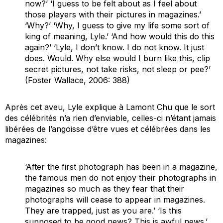
now?’ ‘I guess to be felt about as I feel about
those players with their pictures in magazines.’
‘Why?’ ‘Why, I guess to give my life some sort of
king of meaning, Lyle.’ ‘And how would this do this
again?’ ‘Lyle, I don’t know. I do not know. It just
does. Would. Why else would I burn like this, clip
secret pictures, not take risks, not sleep or pee?’
(Foster Wallace, 2006: 388)
Après cet aveu, Lyle explique à Lamont Chu que le sort
des célébrités n’a rien d’enviable, celles-ci n’étant jamais
libérées de l’angoisse d’être vues et célébrées dans les
magazines:
‘After the first photograph has been in a magazine,
the famous men do not
enjoy
their photographs in
magazines so much as they fear that their
photographs will cease to appear in magazines.
They are trapped, just as you are.’ ‘Is this
supposed to be good news? This is awful news.’