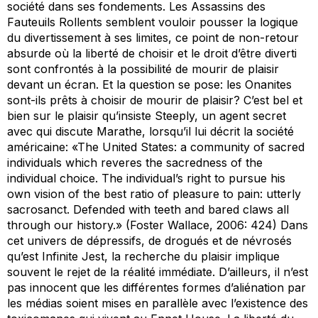
société dans ses fondements.
Les Assassins des
Fauteuils Rollents
semblent vouloir pousser la logique
du divertissement à ses limites, ce point de non-retour
absurde où la
liberté de choisir
et le
droit d’être diverti
sont confrontés à la possibilité de mourir de plaisir
devant un écran. Et la question se pose: les Onanites
sont-ils prêts à choisir de mourir de plaisir? C’est bel et
bien sur le plaisir qu’insiste Steeply, un agent secret
avec qui discute Marathe, lorsqu’il lui décrit la société
américaine: «The United States: a community of sacred
individuals which reveres the sacredness of the
individual choice. The individual’s right to pursue his
own vision of the best ratio of pleasure to pain: utterly
sacrosanct. Defended with teeth and bared claws all
through our history.» (Foster Wallace, 2006: 424) Dans
cet univers de dépressifs, de drogués et de névrosés
qu’est
Infinite Jest
, la recherche du plaisir implique
souvent le rejet de la réalité immédiate. D’ailleurs, il n’est
pas innocent que les différentes formes d’aliénation par
les médias soient mises en parallèle avec l’existence des