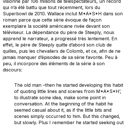
visionné par 106 millions de téléspectateurs, un record
qui n’a été battu que tout récemment, lors du
Superbowl de 2010. Wallace inclut
M*A*S*H
dans son
roman parce que cette série évoque de façon
exemplaire la société américaine rivée devant son
téléviseur. La dépendance du père de Steeply, nous
apprend le narrateur, a progressé très lentement. En
effet, le père de Steeply quitte d’abord son club de
quilles, puis les chevaliers de Colomb, et ce, afin de ne
jamais manquer d’épisodes de sa série favorite. Peu à
peu, il incorpore des éléments de la série à son
discours:
The old man –then he started developing this habit
of quoting little lines and scenes from
M*A*S*H
’,
to illustrate some idea, make some point in
conversation. At the beginning of the habit he
seemed casual about it, as if the little bits and
scenes simply occurred to him. But this changed,
but slowly. Plus I remember he started seeking out