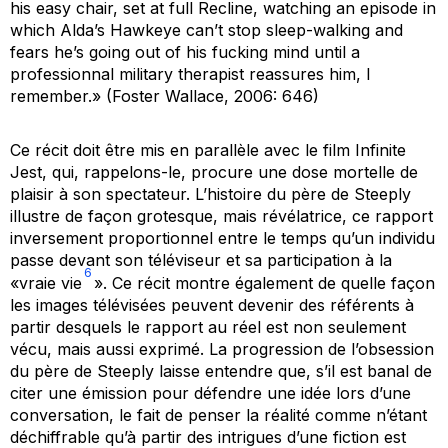
his easy chair, set at full Recline, watching an episode in
which Alda’s Hawkeye can’t stop sleep-walking and
fears he’s going out of his fucking mind until a
professionnal military therapist reassures him, I
remember.» (Foster Wallace, 2006: 646)
Ce récit doit être mis en parallèle avec le film
Infinite
Jest
, qui, rappelons-le, procure une dose mortelle de
plaisir à son spectateur. L’histoire du père de Steeply
illustre de façon grotesque, mais révélatrice, ce rapport
inversement proportionnel entre le temps qu’un individu
passe devant son téléviseur et sa participation à la
6
«vraie vie
». Ce récit montre également de quelle façon
les images télévisées peuvent devenir des référents à
partir desquels le rapport au réel est non seulement
vécu, mais aussi exprimé. La progression de l’obsession
du père de Steeply laisse entendre que, s’il est banal de
citer une émission pour défendre une idée lors d’une
conversation, le fait de penser la réalité comme n’étant
déchiffrable qu’à partir des intrigues d’une fiction est