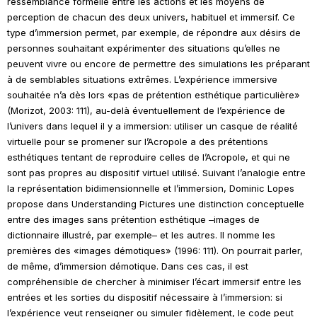
ressemblance formelle entre les actions et les moyens de
perception de chacun des deux univers, habituel et immersif. Ce
type d’immersion permet, par exemple, de répondre aux désirs de
personnes souhaitant expérimenter des situations qu’elles ne
peuvent vivre ou encore de permettre des simulations les préparant
à de semblables situations extrêmes. L’expérience immersive
souhaitée n’a dès lors «pas de prétention esthétique particulière»
(Morizot, 2003: 111), au-delà éventuellement de l’expérience de
l’univers dans lequel il y a immersion: utiliser un casque de réalité
virtuelle pour se promener sur l’Acropole a des prétentions
esthétiques tentant de reproduire celles de l’Acropole, et qui ne
sont pas propres au dispositif virtuel utilisé. Suivant l’analogie entre
la représentation bidimensionnelle et l’immersion, Dominic Lopes
propose dans
Understanding Pictures
une distinction conceptuelle
entre des images sans prétention esthétique –images de
dictionnaire illustré, par exemple– et les autres. Il nomme les
premières des «images démotiques» (1996: 111). On pourrait parler,
de même, d’immersion démotique. Dans ces cas, il est
compréhensible de chercher à minimiser l’écart immersif entre les
entrées et les sorties du dispositif nécessaire à l’immersion: si
l’expérience veut renseigner ou simuler fidèlement, le code peut