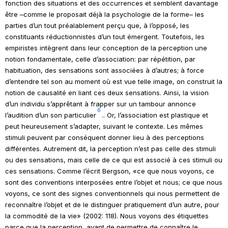
fonction des situations et des occurrences et semblent davantage
être –comme le proposait déjà la psychologie de la forme– les
parties d’un tout préalablement perçu que, à l’opposé, les
constituants réductionnistes d’un tout émergent. Toutefois, les
empiristes intègrent dans leur conception de la perception une
notion fondamentale, celle d’association: par répétition, par
habituation, des sensations sont associées à d’autres; à force
d’entendre tel son au moment où est vue telle image, on construit la
notion de causalité en liant ces deux sensations. Ainsi, la vision
d’un individu s’apprêtant à frapper sur un tambour annonce
6
l’audition d’un son particulier
.
. Or, l’association est plastique et
peut heureusement s’adapter, suivant le contexte. Les mêmes
stimuli peuvent par conséquent donner lieu à des perceptions
différentes. Autrement dit, la perception n’est pas celle des stimuli
ou des sensations, mais celle de ce qui est associé à ces stimuli ou
ces sensations. Comme l’écrit Bergson, «ce que nous voyons, ce
sont des conventions interposées entre l’objet et nous; ce que nous
voyons, ce sont des signes conventionnels qui nous permettent de
reconnaître l’objet et de le distinguer pratiquement d’un autre, pour
la commodité de la vie» (2002: 118). Nous voyons des étiquettes
parce que la perception, avant de permettre de connaître le