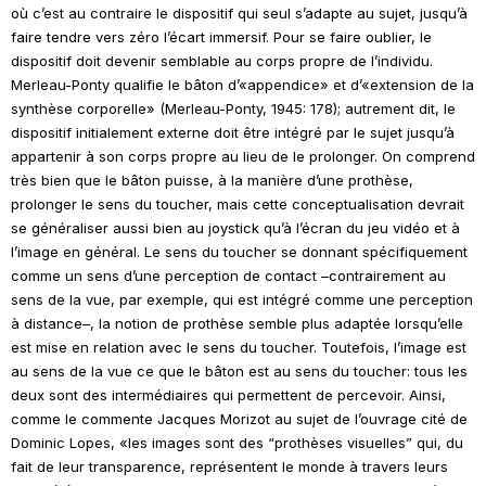
où c’est au contraire le dispositif qui seul s’adapte au sujet, jusqu’à
faire tendre vers zéro l’écart immersif. Pour se faire oublier, le
dispositif doit devenir semblable au corps propre de l’individu.
Merleau-Ponty qualifie le bâton d’«appendice» et d’«extension de la
synthèse corporelle» (Merleau-Ponty, 1945: 178); autrement dit, le
dispositif initialement externe doit être intégré par le sujet jusqu’à
appartenir à son corps propre au lieu de le prolonger. On comprend
très bien que le bâton puisse, à la manière d’une prothèse,
prolonger le sens du toucher, mais cette conceptualisation devrait
se généraliser aussi bien au
joystick
qu’à l’écran du jeu vidéo et à
l’image en général. Le sens du toucher se donnant spécifiquement
comme un sens d’une perception de contact –contrairement au
sens de la vue, par exemple, qui est intégré comme une perception
à distance–, la notion de prothèse semble plus adaptée lorsqu’elle
est mise en relation avec le sens du toucher. Toutefois, l’image est
au sens de la vue ce que le bâton est au sens du toucher: tous les
deux sont des intermédiaires qui permettent de percevoir. Ainsi,
comme le commente Jacques Morizot au sujet de l’ouvrage cité de
Dominic Lopes, «les images sont des “prothèses visuelles” qui, du
fait de leur transparence, représentent le monde à travers leurs