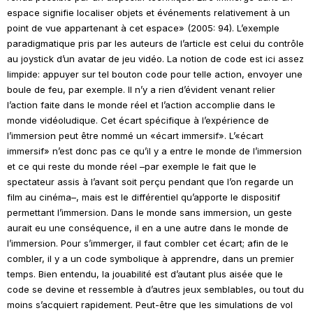
espace signifie localiser objets et événements relativement à un
point de vue appartenant à cet espace» (2005: 94). L’exemple
paradigmatique pris par les auteurs de l’article est celui du contrôle
au
joystick
d’un avatar de jeu vidéo. La notion de code est ici assez
limpide: appuyer sur tel bouton code pour telle action, envoyer une
boule de feu, par exemple. Il n’y a rien d’évident venant relier
l’action faite dans le monde réel et l’action accomplie dans le
monde vidéoludique. Cet écart spécifique à l’expérience de
l’immersion peut être nommé un «écart immersif». L’«écart
immersif» n’est donc pas ce qu’il y a entre le monde de l’immersion
et ce qui reste du monde réel –par exemple le fait que le
spectateur assis à l’avant soit perçu pendant que l’on regarde un
film au cinéma–, mais est le différentiel qu’apporte le dispositif
permettant l’immersion. Dans le monde sans immersion, un geste
aurait eu une conséquence, il en a une autre dans le monde de
l’immersion. Pour s’immerger, il faut combler cet écart; afin de le
combler, il y a un code symbolique à apprendre, dans un premier
temps. Bien entendu, la jouabilité est d’autant plus aisée que le
code se devine et ressemble à d’autres jeux semblables, ou tout du
moins s’acquiert rapidement. Peut-être que les simulations de vol