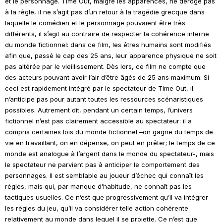
et le personnage.
Time Out
, malgré les apparences, ne déroge pas
à la règle, il ne s’agit pas d’un retour à la tragédie grecque dans
laquelle le comédien et le personnage pouvaient être très
différents, il s’agit au contraire de respecter la cohérence interne
du monde fictionnel: dans ce film, les êtres humains sont modifiés
afin que, passé le cap des 25 ans, leur apparence physique ne soit
pas altérée par le vieillissement. Dès lors, ce film ne compte que
des acteurs pouvant avoir l’air d’être âgés de 25 ans maximum. Si
ceci est rapidement intégré par le spectateur de
Time Out
, il
n’anticipe pas pour autant toutes les ressources scénaristiques
possibles. Autrement dit, pendant un certain temps, l’univers
fictionnel n’est pas clairement accessible au spectateur: il a
compris certaines lois du monde fictionnel –on gagne du temps de
vie en travaillant, on en dépense, on peut en prêter; le temps de ce
monde est analogue à l’argent dans le monde du spectateur-, mais
le spectateur ne parvient pas à anticiper le comportement des
personnages. Il est semblable au joueur d’échec qui connaît les
règles, mais qui, par manque d’habitude, ne connaît pas les
tactiques usuelles. Ce n’est que progressivement qu’il va intégrer
les règles du jeu, qu’il va considérer telle action cohérente
relativement au monde dans lequel il se projette. Ce n’est que