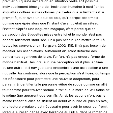
premier ou qu’une immersion en situation réelle soit possible
individuellement témoigne de l’inclination humaine à modifier les
étiquettes collées sur les choses: peut-être que si l’enfant est si
prompt à jouer avec un bout de bois, qu’il perçoit désormais
comme une épée alors que l’instant d’avant c’était un râteau,
l’instant d’après une baguette magique, c’est parce que sa
perception des étiquettes mises entre lui et le monde n’est pas
encore fortement stabilisée. Il n’a pas besoin «de mettre le feu à
toutes les conventions» (Bergson, 2002: 118), il n’a pas besoin de
modifier ses associations. Autrement dit, étant détaché des
contraintes agentives de la vie, l’enfant n’a pas encore formé de
monde habituel. Dès lors, aucune perception n’est plus légitime
qu’une autre, et il navigue sans encombre d’une association à une
nouvelle. Au contraire, alors que la perception s’est figée, du temps
est nécessaire pour permettre une nouvelle adaptation, pour
parvenir à identifier telle personne vêtue de rouge comme un allié,
tout comme pour trouver normal le fait que la mère de Will Salas ait
le même âge apparent que son fils. Ainsi, les actions n’ont pas le
même impact si elles se situent au début d’un livre ou plus en aval;
une lecture préalable est nécessaire pour avoir le cœur qui frémit
lorsque Aurélien danse avec Bérénice au Lulli’s, dans le roman de