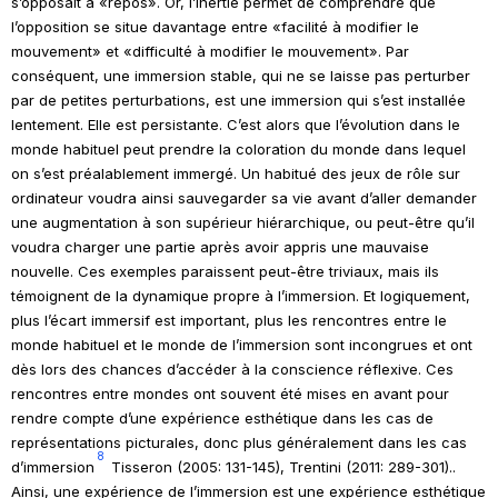
s’opposait à «repos». Or, l’inertie permet de comprendre que
l’opposition se situe davantage entre «facilité à modifier le
mouvement» et «difficulté à modifier le mouvement». Par
conséquent, une immersion stable, qui ne se laisse pas perturber
par de petites perturbations, est une immersion qui s’est installée
lentement. Elle est persistante. C’est alors que l’évolution dans le
monde habituel peut prendre la coloration du monde dans lequel
on s’est préalablement immergé. Un habitué des jeux de rôle sur
ordinateur voudra ainsi sauvegarder sa vie avant d’aller demander
une augmentation à son supérieur hiérarchique, ou peut-être qu’il
voudra charger une partie après avoir appris une mauvaise
nouvelle. Ces exemples paraissent peut-être triviaux, mais ils
témoignent de la dynamique propre à l’immersion. Et logiquement,
plus l’écart immersif est important, plus les rencontres entre le
monde habituel et le monde de l’immersion sont incongrues et ont
dès lors des chances d’accéder à la conscience réflexive. Ces
rencontres entre mondes ont souvent été mises en avant pour
rendre compte d’une expérience esthétique dans les cas de
représentations picturales, donc plus généralement dans les cas
8
d’immersion
Tisseron (2005: 131-145),
Trentini (2011: 289-301)
.
.
Ainsi, une expérience de l’immersion est une expérience esthétique