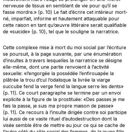
nerveuse de tissus en semblant de vie pour qu’il se
fasse mordre.» (p. 10) Le fait d’écrire cet intérieur mort-
né, imparfait, informe et hautement attaquable pour
cette raison en tant qu’œuvre littéraire serait qualifiable
de «suicide» (p. 10), tel que le souligne la narratrice.
Cette complexe mise à mort du moi social par l’écriture
se poursuit, à la page suivante, par une énumération
d’insultes à travers lesquelles la narratrice se désigne
elle-même, dont une partie renvoient à l’activité
sexuelle: «l’engorgée la possédée l’enfirouapée la
plâtrée la trou d’cul l’odalisque la livrée la viarge
succube fend la verge fend la langue serre les dents»
(p. 11). Ce court paragraphe se termine par un envoi
explicite à la figure de la prostituée: «Des passes je me
fais la passe, je suis ma propre maison de passe»
(p. 11). Ce recours à l’insulte dirigée contre soi participe
lui aussi de ce vaste rituel d’autodestruction dont la
visée semble être de mettre au jour ce qui se cache de
l’autre côté du rôle social des femmes, de la jeune fille