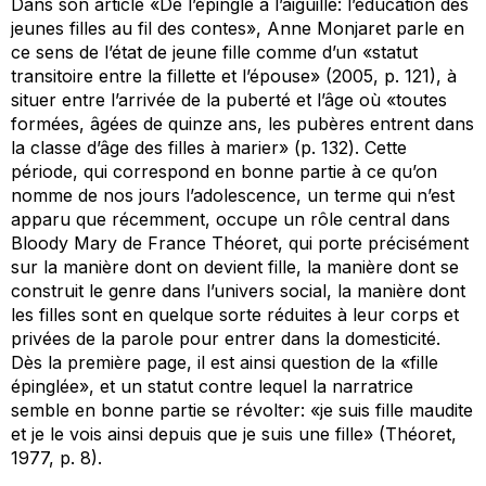
Dans son article «De l’épingle à l’aiguille: l’éducation des
jeunes filles au fil des contes», Anne Monjaret parle en
ce sens de l’état de jeune fille comme d’un «statut
transitoire entre la fillette et l’épouse» (2005, p. 121), à
situer entre l’arrivée de la puberté et l’âge où «toutes
formées, âgées de quinze ans, les pubères entrent dans
la classe d’âge des filles à marier» (p. 132). Cette
période, qui correspond en bonne partie à ce qu’on
nomme de nos jours l’adolescence, un terme qui n’est
apparu que récemment, occupe un rôle central dans
Bloody Mary
de France Théoret, qui porte précisément
sur la manière dont on devient fille, la manière dont se
construit le genre dans l’univers social, la manière dont
les filles sont en quelque sorte réduites à leur corps et
privées de la parole pour entrer dans la domesticité.
Dès la première page, il est ainsi question de la «fille
épinglée», et un statut contre lequel la narratrice
semble en bonne partie se révolter: «je suis fille maudite
et je le vois ainsi depuis que je suis une fille» (Théoret,
1977, p. 8).