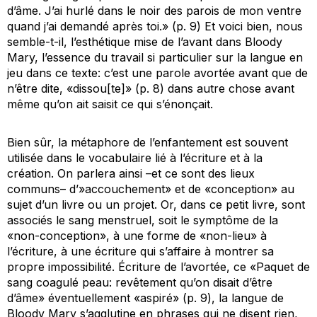
d’âme. J’ai hurlé dans le noir des parois de mon ventre
quand j’ai demandé après toi.» (p. 9) Et voici bien, nous
semble-t-il, l’esthétique mise de l’avant dans
Bloody
Mary,
l’essence du travail si particulier sur la langue en
jeu dans ce texte: c’est une parole avortée avant que de
n’être dite, «dissou[te]» (p. 8) dans autre chose avant
même qu’on ait saisit ce qui s’énonçait.
Bien sûr, la métaphore de l’enfantement est souvent
utilisée dans le vocabulaire lié à l’écriture et à la
création. On parlera ainsi –et ce sont des lieux
communs– d’»accouchement» et de «conception» au
sujet d’un livre ou un projet. Or, dans ce petit livre, sont
associés le sang menstruel, soit le symptôme de la
«non-conception», à une forme de «non-lieu» à
l’écriture, à une écriture qui s’affaire à montrer sa
propre impossibilité. Écriture de l’avortée, ce «Paquet de
sang coagulé peau: revêtement qu’on disait d’être
d’âme» éventuellement «aspiré» (p. 9), la langue de
Bloody Mary
s’agglutine en phrases qui ne disent rien,