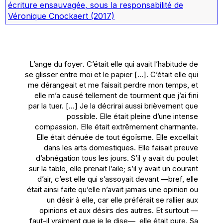
écriture ensauvagée
, sous la responsabilité de
Véronique Cnockaert
(2017)
L’ange du foyer
.
C’était elle qui avait l’habitude de
se glisser entre moi et le papier
[…].
C’était elle qui
me dérangeait et me faisait perdre mon temps, et
elle m’a causé tellement de tourment que j’ai fini
par la tuer.
[…]
Je la décrirai aussi brièvement que
possible. Elle était pleine d’une intense
compassion. Elle était extrêmement charmante.
Elle était dénuée de tout égoïsme. Elle excellait
dans les arts domestiques. Elle faisait preuve
d’abnégation tous les jours. S’il y avait du poulet
sur la table, elle prenait l’aile; s’il y avait un courant
d’air, c’est elle qui s’assoyait devant —bref, elle
était ainsi faite qu’elle n’avait jamais une opinion ou
un désir à elle, car elle préférait se rallier aux
opinions et aux désirs des autres. Et surtout —
faut-il vraiment que je le dise—, elle était pure. Sa