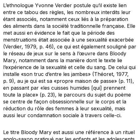
L’ethnologue Yvonne Verdier postule qu’il existe lien
entre ce tabou des règles, les nombreux interdits leur
étant associés, notamment ceux liés à la préparation
des aliments dans la société traditionnelle française. Elle
met aussi en évidence le fait que la période des
menstruations était associée à une sexualité exacerbée
(Verdier, 1979, p. 46), ce qui est également souligné par
le réseau de jeux sur le sens à l’œuvre dans
Bloody
Mary
, notamment dans la manière dont le texte lie
l’expérience de la sexualité et celle du sang. De celui qui
installe «son truc d’entre les jambes» (Théoret, 1977,
p. 9), au
je
qui est sa «propre maison de passe» (p. 11),
en passant par «les cuisses humides [qui] prennent
toute la place» (p. 23), le parcours du sujet du poème
se centre de façon obsessionnelle sur le corps et la
réduction du rôle des femmes à leur sexualité, mais
aussi leur condamnation sociale à travers celle-ci.
Le titre
Bloody Mary
est aussi une référence à un rituel
anglo-saxon pratiqué par les enfants et les adolescents,