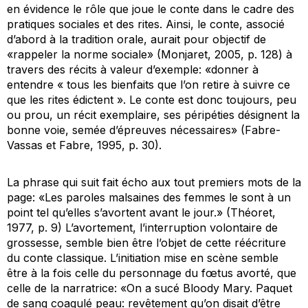
en évidence le rôle que joue le conte dans le cadre des
pratiques sociales et des rites. Ainsi, le conte, associé
d’abord à la tradition orale, aurait pour objectif de
«rappeler la norme sociale» (Monjaret, 2005, p. 128) à
travers des récits à valeur d’exemple: «donner à
entendre « tous les bienfaits que l’on retire à suivre ce
que les rites édictent ». Le conte est donc toujours, peu
ou prou, un récit exemplaire, ses péripéties désignent la
bonne voie, semée d’épreuves nécessaires» (Fabre-
Vassas et Fabre, 1995, p. 30).
La phrase qui suit fait écho aux tout premiers mots de la
page: «Les paroles malsaines des femmes le sont à un
point tel qu’elles s’avortent avant le jour.» (Théoret,
1977, p. 9) L’avortement, l’interruption volontaire de
grossesse, semble bien être l’objet de cette réécriture
du conte classique. L’initiation mise en scène semble
être à la fois celle du personnage du fœtus avorté, que
celle de la narratrice: «On a sucé Bloody Mary. Paquet
de sang coagulé peau: revêtement qu’on disait d’être