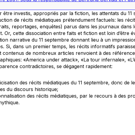
tre investis, appropriés par la fiction, les attentats du 1
ion de récits médiatiques prétendument factuels: les récit
its, reportages, enquêtes) parus dans les journaux dans le
. Or, cette dissociation entre faits et fiction est loin d’être 
ation narrative du 11 septembre donnant lieu à un impressi
s. Si, dans un premier temps, les récits informatifs paraiss
s et contenus de nombreux articles renvoient à des références
hiques: «America under attack», «La tour infernale», «L’é
arence contradictoires, se dégagent rapidement:
oricisation des récits médiatiques du 11 septembre, donc de le
es du discours historique;
tionnalisation des récits médiatiques, par le recours à des pr
mythique.