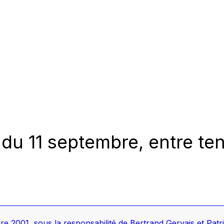
du 11 septembre, entre tent
bre 2001
, sous la responsabilité de Bertrand Gervais et Patri