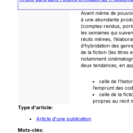
Avant même de pouvoir ê
à une abondante product
(comptes-rendus, portra
les semaines qui suivent
récits mêmes, l’élabor
d’hybridation des genre
de la fiction (les titre
notamment cinématograp
deux tendances, en app
celle de l’hist
l’emprunt des cod
celle de la fic
propres au récit 
Type d'article:
Article d'une publication
Mots-clés: