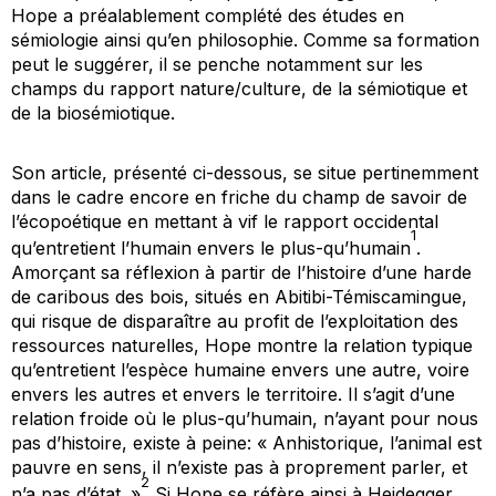
Hope a préalablement complété des études en
sémiologie ainsi qu’en philosophie. Comme sa formation
peut le suggérer, il se penche notamment sur les
champs du rapport nature/culture, de la sémiotique et
de la biosémiotique.
Son article, présenté ci-dessous, se situe pertinemment
dans le cadre encore en friche du champ de savoir de
l’écopoétique en mettant à vif le rapport occidental
1
qu’entretient l’humain envers le plus-qu’humain
.
Amorçant sa réflexion à partir de l’histoire d’une harde
de caribous des bois, situés en Abitibi-Témiscamingue,
qui risque de disparaître au profit de l’exploitation des
ressources naturelles, Hope montre la relation typique
qu’entretient l’espèce humaine envers une autre, voire
envers
les
autres et envers le territoire. Il s’agit d’une
relation froide où le plus-qu’humain, n’ayant pour nous
pas d’histoire, existe à peine: « Anhistorique, l’animal est
pauvre en sens, il n’existe pas à proprement parler, et
2
n’a pas d’état. »
Si Hope se réfère ainsi à Heidegger