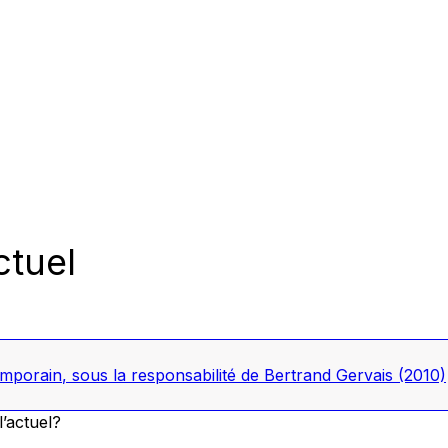
ctuel
emporain
, sous la responsabilité de Bertrand Gervais
(2010)
l’actuel?