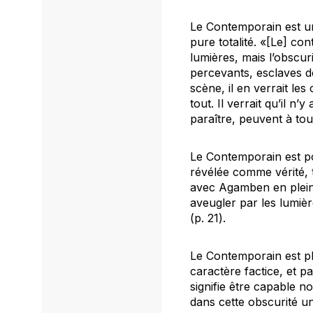
Le Contemporain est un
pure totalité. «[Le] co
lumières, mais l’obscur
percevants, esclaves de
scène, il en verrait les
tout. Il verrait qu’il n
paraître, peuvent à tou
Le Contemporain est poè
révélée comme vérité, 
avec Agamben en plein 
aveugler par les lumière
(p. 21).
Le Contemporain est phi
caractère factice, et p
signifie être capable n
dans cette obscurité un