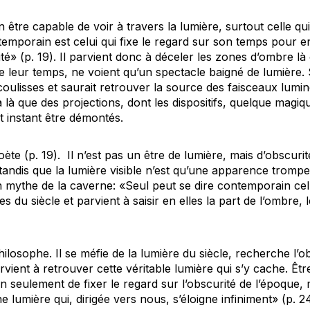
 être capable de voir à travers la lumière, surtout celle 
ntemporain est celui qui fixe le regard sur son temps pour 
ité» (p. 19). Il parvient donc à déceler les zones d’ombre là
 leur temps, ne voient qu’un spectacle baigné de lumière. 
 coulisses et saurait retrouver la source des faisceaux lumin
’y a là que des projections, dont les dispositifs, quelque magiq
t instant être démontés.
te (p. 19). Il n’est pas un être de lumière, mais d’obscurit
tandis que la lumière visible n’est qu’une apparence tro
mythe de la caverne: «Seul peut se dire contemporain celui
s du siècle et parvient à saisir en elles la part de l’ombre,
losophe. Il se méfie de la lumière du siècle, recherche l’ob
arvient à retrouver cette véritable lumière qui s’y cache. Ê
on seulement de fixer le regard sur l’obscurité de l’époque,
e lumière qui, dirigée vers nous, s’éloigne infiniment» (p. 2