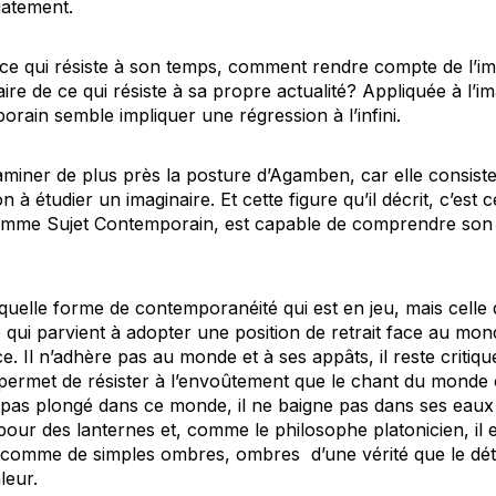
iatement.
 ce qui résiste à son temps, comment rendre compte de l’i
aire de ce qui résiste à sa propre actualité? Appliquée à l’im
rain semble impliquer une régression à l’infini.
examiner de plus près la posture d’Agamben, car elle consist
n à étudier un imaginaire. Et cette figure qu’il décrit, c’est c
é comme Sujet Contemporain, est capable de comprendre son 
quelle forme de contemporanéité qui est en jeu, mais celle d
ue qui parvient à adopter une position de retrait face au m
ce. Il n’adhère pas au monde et à ses appâts, il reste critiq
i permet de résister à l’envoûtement que le chant du monde
pas plongé dans ce monde, il ne baigne pas dans ses eaux 
pour des lanternes et, comme le philosophe platonicien, il 
it comme de simples ombres, ombres d’une vérité que le d
leur.