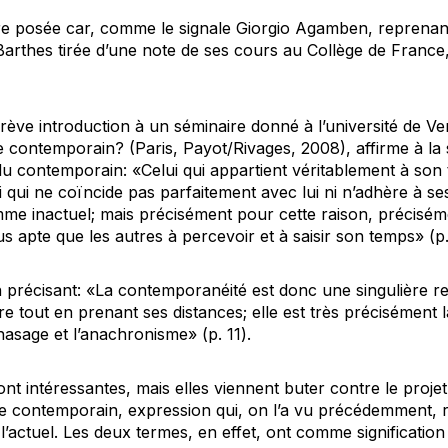
tre posée car, comme le signale Giorgio Agamben, reprena
Barthes tirée d’une note de ses cours au Collège de Franc
ve introduction à un séminaire donné à l’université de Ven
le contemporain? (Paris, Payot/Rivages, 2008), affirme à la 
 du contemporain: «Celui qui appartient véritablement à son 
 qui ne coïncide pas parfaitement avec lui ni n’adhère à ses
mme inactuel; mais précisément pour cette raison, préciséme
us apte que les autres à percevoir et à saisir son temps» (p.
en précisant: «La contemporanéité est donc une singulière r
 tout en prenant ses distances; elle est très précisément l
hasage et l’anachronisme» (p. 11).
ont intéressantes, mais elles viennent buter contre le projet
e contemporain, expression qui, on l’a vu précédemment, r
’actuel. Les deux termes, en effet, ont comme signification 