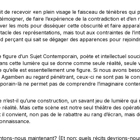
t de recevoir «en plein visage le faisceau de ténèbres qui
n témoigner, de faire l’expérience de la contradiction et d’e
er les mots pour disséquer cette obscurité et faire apparaî
tacle des représentations, mais tout aux contraintes de l’intel
rd perçant qui sait se dégager des apparences pour rejoindre
e figure d’un Sujet Contemporain, poète et intellectuel souci
ans cette lumière qui se donne comme seule réalité, seule vér
 qu’elle est essentiellement une figure. Si nous avons beso
Agamben au regard pénétrant, ceux-ci ne sont pas le cont
porain-là ne permet pas de comprendre l’imaginaire conte
e n’est-il qu’une construction, un savant jeu de lumière qui
réalité. Mais cette scène est notre seul théâtre des opérat
t il convient, non pas de le rabattre au rang d’écran, mais 
connaissance.
ntons-nous maintenant? (Et non: quels récits devrions-no