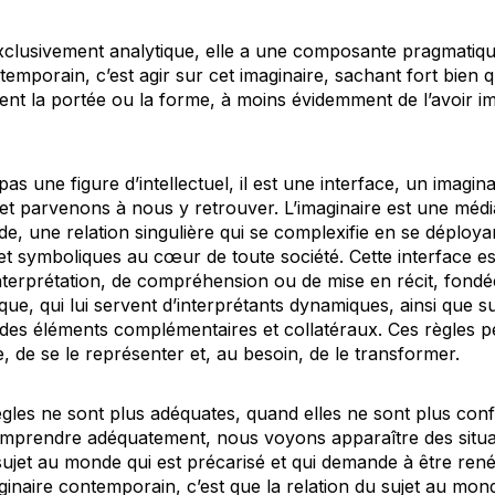
xclusivement analytique, elle a une composante pragmatiq
temporain, c’est agir sur cet imaginaire, sachant fort bien q
ent la portée ou la forme, à moins évidemment de l’avoir i
as une figure d’intellectuel, il est une interface, un imagin
t parvenons à nous y retrouver. L’imaginaire est une média
nde, une relation singulière qui se complexifie en se déploya
et symboliques au cœur de toute société. Cette interface es
nterprétation, de compréhension ou de mise en récit, fond
que, qui lui servent d’interprétants dynamiques, ainsi que 
 des éléments complémentaires et collatéraux. Ces règles p
, de se le représenter et, au besoin, de le transformer.
ègles ne sont plus adéquates, quand elles ne sont plus conf
omprendre adéquatement, nous voyons apparaître des situati
et au monde qui est précarisé et qui demande à être renégo
maginaire contemporain, c’est que la relation du sujet au mon