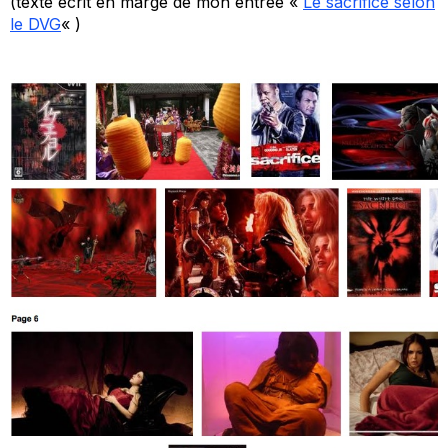
(texte écrit en marge de mon entrée «
Le sacrifice selon
le DVG
« )