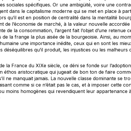
mes sociales spécifiques. Or une ambigüité, voire une contrad
gent dans le capitalisme moderne qui se met en place à part
alors qu’il est en position de centralité dans la mentalité bour
 de l’économie de marché, à la valeur nouvelle accordée a
te de la consommation, l’argent fait l’objet d’une retenue c
de la frange la plus aisée de la bourgeoisie. Ainsi, au mo
e humaine une importance inédite, ceux qui en sont les mieu
 déséquilibres qu’il produit, les injustices ou les malheurs 
 de la France du XIXe siècle, ce déni se fonde sur l’adoptio
 éthos aristocratique qui jugeait de bon ton de faire comme s
il ne manquait jamais. La nouvelle classe dominante se trou
isant comme si ce n’était pas le cas, et à imposer cette con
 ou moins homogènes qui revendiquent leur appartenance à
»