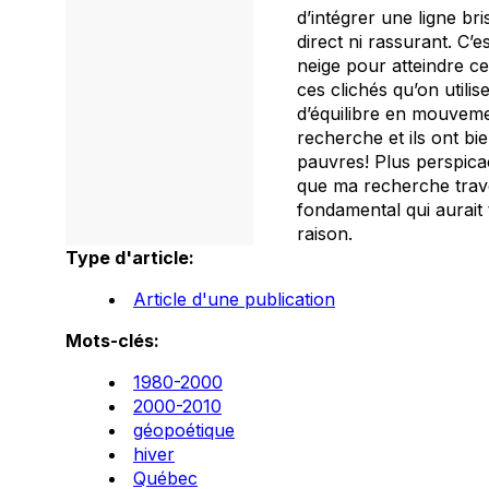
d’intégrer une ligne bri
direct ni rassurant. C’
neige pour atteindre c
ces clichés qu’on utilis
d’équilibre en mouvemen
recherche et ils ont bi
pauvres! Plus perspicac
que ma recherche traver
fondamental qui aurait 
raison.
Type d'article:
Article d'une publication
Mots-clés:
1980-2000
2000-2010
géopoétique
hiver
Québec