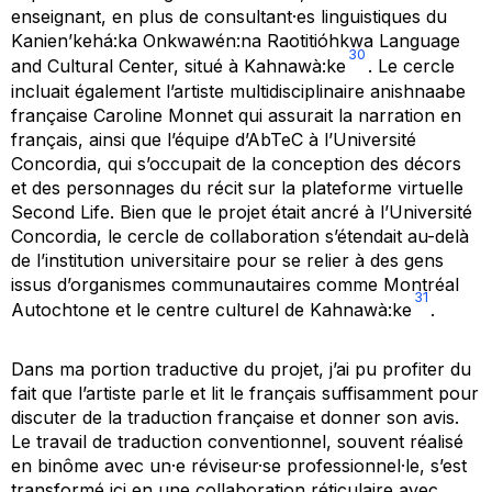
enseignant, en plus de consultant·es linguistiques du
Kanien’kehá:ka Onkwawén:na Raotitióhkwa Language
30
and Cultural Center, situé à Kahnawà:ke
. Le cercle
incluait également l’artiste multidisciplinaire anishnaabe
française Caroline Monnet qui assurait la narration en
français, ainsi que l’équipe d’AbTeC à l’Université
Concordia, qui s’occupait de la conception des décors
et des personnages du récit sur la plateforme virtuelle
Second Life
. Bien que le projet était ancré à l’Université
Concordia, le cercle de collaboration s’étendait au-delà
de l’institution universitaire pour se relier à des gens
issus d’organismes communautaires comme Montréal
31
Autochtone et le centre culturel de Kahnawà:ke
.
Dans ma portion traductive du projet, j’ai pu profiter du
fait que l’artiste parle et lit le français suffisamment pour
discuter de la traduction française et donner son avis.
Le travail de traduction conventionnel, souvent réalisé
en binôme avec un·e réviseur·se professionnel·le, s’est
transformé ici en une collaboration réticulaire avec