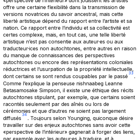
«perspective de l’intérieur» dont jouissent les artistes
offre une certaine flexibilité dans la transmission de
versions novatrices du savoir ancestral, mais cette
liberté artistique dépend du rapport entre l’artiste et sa
nation. Ce rapport entre l’individu et sa collectivité est
certes complexe, mais, en tout cas, une telle liberté
artistique n’est pas consentie aux auteur·es ou aux
traducteur·ices non autochtones, entre autres en raison
du manque de connaissances des perspectives
autochtones ou encore des représentations coloniales
réductrices et l’usurpation de la propriété intellectuelle,
33
dont certains se sont rendus coupables par le passé
.
Comme l’explique la penseuse nishnaabeg Leanne
Betasamosake Simpson, il existe une éthique des récits
autochtones stipulant, par exemple, que certains soient
racontés seulement par des aînés ou lors de
cérémonies et que d’autres ne soient pas largement
34
diffusés
. Toujours selon Younging, quiconque désire
travailler sur des enjeux autochtones sans avoir cette
«perspective de l’intérieur» gagnerait à forger des liens,
par exemple avec les auteur·es à traduire, et à