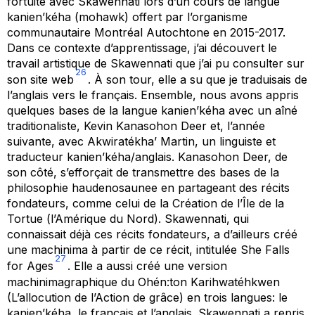
fortuite avec Skawennati lors d’un cours de langue
kanien’kéha (mohawk) offert par l’organisme
communautaire Montréal Autochtone en 2015-2017.
Dans ce contexte d’apprentissage, j’ai découvert le
travail artistique de Skawennati que j’ai pu consulter sur
26
son site web
. À son tour, elle a su que je traduisais de
l’anglais vers le français. Ensemble, nous avons appris
quelques bases de la langue kanien’kéha avec un aîné
traditionaliste, Kevin Kanasohon Deer et, l’année
suivante, avec Akwiratékha’ Martin, un linguiste et
traducteur kanien’kéha/anglais. Kanasohon Deer, de
son côté, s’efforçait de transmettre des bases de la
philosophie haudenosaunee en partageant des récits
fondateurs, comme celui de la Création de l’Île de la
Tortue (l’Amérique du Nord). Skawennati, qui
connaissait déjà ces récits fondateurs, a d’ailleurs créé
une machinima à partir de ce récit, intitulée
She Falls
27
for Ages
. Elle a aussi créé une version
machinimagraphique du Ohén:ton Karihwatéhkwen
(L’allocution de l’Action de grâce) en trois langues: le
kanien’kéha, le français et l’anglais. Skawennati a repris