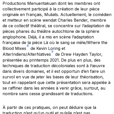
Productions Menuentakuan dont les membres ont
collectivement participé à la création de leur pièce
originale en français,
Muliats
. Actuellement, le comédien
et metteur en scène wendat Charles Bender, membre
de ce collectif théâtral, se concentre sur l’adaptation de
pièces phares du théâtre autochtone de la sphère
anglophone. Déjà, il a mis en scène l’adaptation
française de la pièce
Là o
ù
le sang se m
êle/Where the
8
Blood Mixes
de Kevin Loring et
9
AlterIndiens/AlterNatives
de Drew Hayden Taylor,
présentée au printemps 2021. De plus en plus, des
techniques de traduction décoloniales sont à l’œuvre
dans divers domaines, et il est opportun d’en faire un
survol en vue de jeter les bases de leur théorisation,
tout en rappelant que cette présentation sera appelée à
se raffiner dans les années à venir grâce, surtout, au
nombre sans cesse grandissant de traductions.
À partir de ces pratiques, on peut déduire que la
traduction n’est qu’un outil et qu’elle n’est pas