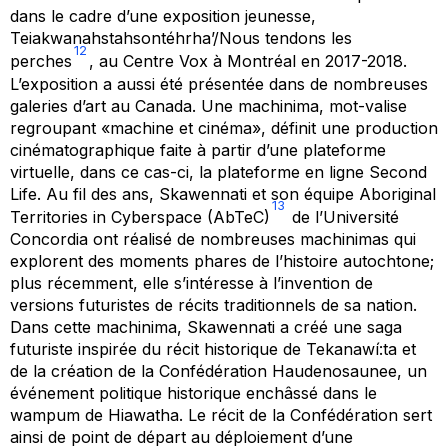
dans le cadre d’une exposition jeunesse,
Teiakwanahstahsont
é
hrha
’/Nous tendons les
12
perches
, au Centre Vox à Montréal en 2017-2018.
L’exposition a aussi été présentée dans de nombreuses
galeries d’art au Canada. Une machinima, mot-valise
regroupant «machine et cinéma», définit une production
cinématographique faite à partir d’une plateforme
virtuelle, dans ce cas-ci, la plateforme en ligne
Second
Life
. Au fil des ans, Skawennati et son équipe Aboriginal
13
Territories in Cyberspace (AbTeC)
de l’Université
Concordia ont réalisé de nombreuses machinimas qui
explorent des moments phares de l’histoire autochtone;
plus récemment, elle s’intéresse à l’invention de
versions futuristes de récits traditionnels de sa nation.
Dans cette machinima, Skawennati a créé une saga
futuriste inspirée du récit historique de Tekanawí:ta et
de la création de la Confédération Haudenosaunee, un
événement politique historique enchâssé dans le
wampum de Hiawatha. Le récit de la Confédération sert
ainsi de point de départ au déploiement d’une