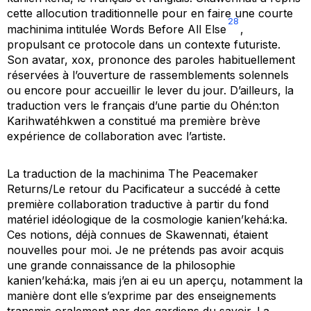
cette allocution traditionnelle pour en faire une courte
28
machinima intitulée
Words Before All Else
,
propulsant ce protocole dans un contexte futuriste
.
Son avatar, xox, prononce des paroles habituellement
réservées à l’ouverture de rassemblements solennels
ou encore pour accueillir le lever du jour. D’ailleurs, la
traduction vers le français d’une partie du Ohén:ton
Karihwatéhkwen a constitué ma première brève
expérience de collaboration avec l’artiste.
La traduction de la machinima
The Peacemaker
Returns/Le retour du Pacificateur
a succédé à cette
première collaboration traductive à partir du fond
matériel idéologique de la cosmologie kanien’kehá:ka.
Ces notions, déjà connues de Skawennati, étaient
nouvelles pour moi. Je ne prétends pas avoir acquis
une grande connaissance de la philosophie
kanien’kehá:ka, mais j’en ai eu un aperçu, notamment la
manière dont elle s’exprime par des enseignements
transmis oralement par des gardiens du savoir. La