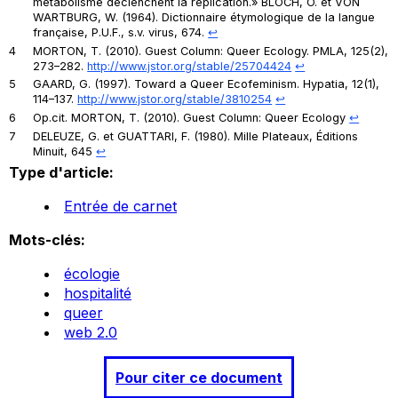
métabolisme déclenchent la réplication.» BLOCH, O. et VON
WARTBURG, W. (1964). Dictionnaire étymologique de la langue
française,
P.U.F.,
s.v. virus, 674.
↩︎
4
MORTON, T. (2010). Guest Column: Queer Ecology. PMLA, 125(2),
273–282.
http://www.jstor.org/stable/25704424
↩︎
5
GAARD, G. (1997). Toward a Queer Ecofeminism.
Hypatia
,
12
(1),
114–137.
http://www.jstor.org/stable/3810254
↩︎
6
Op.cit. MORTON, T. (2010).
Guest Column: Queer Ecology
↩︎
7
DELEUZE, G. et GUATTARI, F. (1980).
Mille Plateaux
, Éditions
Minuit, 645
↩︎
Type d'article:
Entrée de carnet
Mots-clés:
écologie
hospitalité
queer
web 2.0
Pour citer ce document