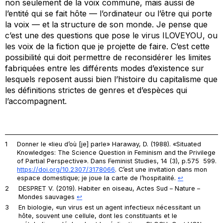
non seulement de la voix commune, mais aussi de
l’entité qui se fait hôte — l’ordinateur ou l’être qui porte
la voix — et la structure de son monde. Je pense que
c’est une des questions que pose le virus
ILOVEYOU
, ou
les voix de la fiction que je projette de faire. C’est cette
possibilité qui doit permettre de reconsidérer les limites
fabriquées entre les différents modes d’existence sur
lesquels reposent aussi bien l’histoire du capitalisme que
les définitions strictes de genres et d’espèces qui
l’accompagnent.
1
Donner le «lieu d’où [je] parle» Haraway, D. (1988). «Situated
Knowledges: The Science Question in Feminism and the Privilege
of Partial Perspective». Dans
Feminist Studies
, 14 (3), p.575 599.
https://doi.org/10.2307/3178066
. C’est une invitation dans mon
espace domestique; je joue la carte de l’hospitalité.
↩︎
2
DESPRET V. (2019). Habiter en oiseau,
Actes Sud – Nature –
Mondes sauvages
↩︎
3
En biologie, «un virus est un agent infectieux nécessitant un
hôte, souvent une cellule, dont les constituants et le