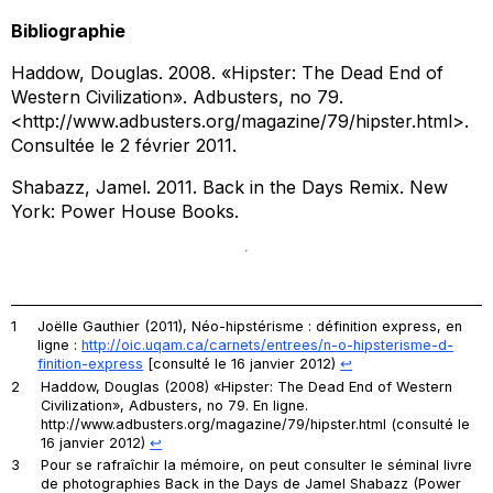
Bibliographie
Haddow, Douglas. 2008. «Hipster: The Dead End of
Western Civilization».
Adbusters
, no 79.
<http://www.adbusters.org/magazine/79/hipster.html>.
Consultée le 2 février 2011.
Shabazz, Jamel. 2011.
Back in the Days Remix
. New
York: Power House Books.
1
Joëlle Gauthier (2011),
Néo-hipstérisme : définition express
, en
ligne :
http://oic.uqam.ca/carnets/entrees/n-o-hipsterisme-d-
finition-express
[consulté le 16 janvier 2012)
↩︎
2
Haddow, Douglas (2008) «Hipster: The Dead End of Western
Civilization»,
Adbusters
, no 79. En ligne.
http://www.adbusters.org/magazine/79/hipster.html (consulté le
16 janvier 2012)
↩︎
3
Pour se rafraîchir la mémoire, on peut consulter le séminal livre
de photographies
Back in the Days
de Jamel Shabazz (Power