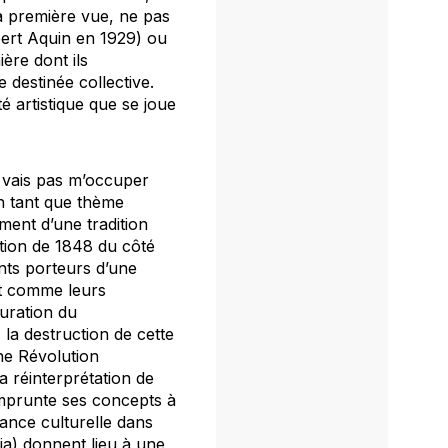
 à première vue, ne pas
ubert Aquin en 1929) ou
ère dont ils
 destinée collective.
té artistique que se joue
e vais pas m’occuper
 en tant que thème
ament d’une tradition
ation de 1848 du côté
nts porteurs d’une
ut comme leurs
uration du
la destruction de cette
ne Révolution
la réinterprétation de
i emprunte ses concepts à
nance culturelle dans
ia) donnent lieu à une