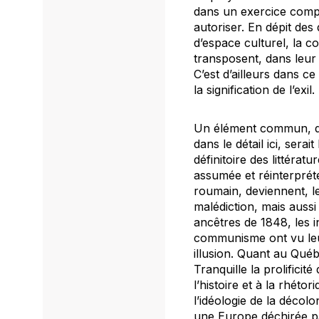
dans un exercice compar
autoriser. En dépit des
d’espace culturel, la 
transposent, dans leur 
C’est d’ailleurs dans ce
la signification de l’exil.
Un élément commun, qui
dans le détail ici, sera
définitoire des littérat
assumée et réinterprété
roumain, deviennent, l
malédiction, mais auss
ancêtres de 1848, les 
communisme ont vu leur
illusion. Quant au Qué
Tranquille la prolificité
l’histoire et à la rhéto
l’idéologie de la décol
une Europe déchirée pa