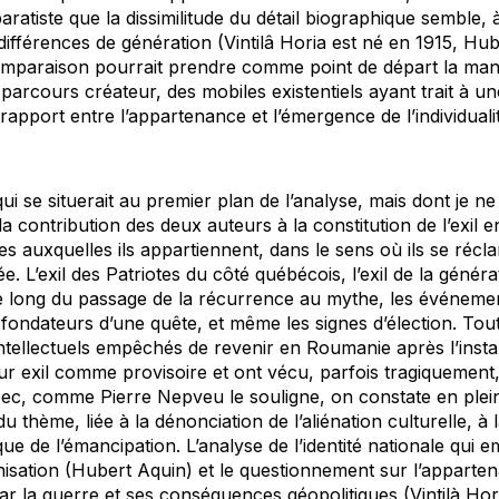
atiste que la dissimilitude du détail biographique semble,
 différences de génération (Vintilâ Horia est né en 1915, H
comparaison pourrait prendre comme point de départ la mani
parcours créateur, des mobiles existentiels ayant trait à une
 rapport entre l’appartenance et l’émergence de l’individuali
 se situerait au premier plan de l’analyse, mais dont je n
it la contribution des deux auteurs à la constitution de l’exil
ures auxquelles ils appartiennent, dans le sens où ils se récl
e. L’exil des Patriotes du côté québécois, l’exil de la génér
e long du passage de la récurrence au mythe, les événeme
i fondateurs d’une quête, et même les signes d’élection. To
intellectuels empêchés de revenir en Roumanie après l’insta
 exil comme provisoire et ont vécu, parfois tragiquement, 
bec, comme Pierre Nepveu le souligne, on constate en plei
 du thème, liée à la dénonciation de l’aliénation culturelle, à 
rique de l’émancipation. L’analyse de l’identité nationale qu
onisation (Hubert Aquin) et le questionnement sur l’apparte
r la guerre et ses conséquences géopolitiques (Vintilà Hor