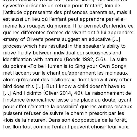
sylvestre présente un refuge pour l’enfant, loin de
l’attitude oppressante des présences parentales, mais il
est aussi un lieu où l’enfant peut apprendre par elle-
même les rouages du monde. Il lui permet d’entendre ce
que les différentes formes de vivant ont à lui apprendre:
«many of Oliver’s poems suggest an educative […]
process which has resulted in the speaker’s ability to
move fluidly between individual consciousness and
identification with nature» (Bonds 1992, 5‑6). La suite
du poème «To be Human is to Sing your Own Song»
met l’accent sur le chant qu’apprennent les moineaux
alors qu’ils sont des oisillons: «I don’t know if any other
bird does this […]. But I know a child doesn’t have to.
[…] And I didn’t» (Oliver 2014, 49). Le raisonnement de
l’instance énonciatrice laisse une place au doute, ayant
pour effet d’émettre la possibilité que les autres oiseaux
puissent refuser de suivre le chemin prescrit par les
«lois de la nature». Dans son écopoétique de la forêt,
l’oisillon tout comme l’enfant peuvent choisir leur voix.