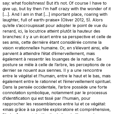
say: what foolishness! But it’s not. Of course I have to
give up, but by then I’m half crazy with the wonder of it
[…]. And I am in that […] important place, roaring with
laughter, full of earth-praise» (Oliver 2012, 5). Alors
qu’elle s’accroupissait pour adopter le point de vue du
renard, ici, la locutrice atteint plutôt la hauteur des
branches: il y a un écart entre sa perspective et celle de
ses amis, cette dernière étant considérée comme la
vision «rationnelle» humaine. Or, en s’élevant ainsi, elle
parvient à atteindre l’état d’émerveillement, mais
également à ressentir les louanges de la nature. Sa
posture se mêle à celle de l’arbre, les perceptions de ce
dernier se nouent aux siennes. Il y a une rencontre
entre le végétal et l’humain, entre le haut et le bas, mais
également entre le rationnel et l’émerveillement spirituel.
Dans la pensée occidentale, l’arbre possède une forte
connotation symbolique, notamment par le processus
d’identification qui est tissé par l’humain, pour
rapprocher les ressemblances entre lui et ce végétal:
«mais grâce à sa portée exploratoire et compréhensive,