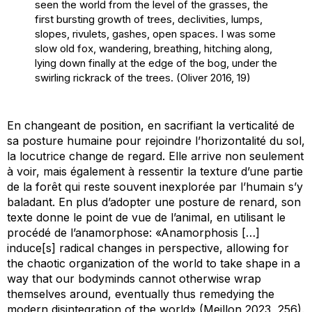
seen the world from the level of the grasses, the
first bursting growth of trees, declivities, lumps,
slopes, rivulets, gashes, open spaces. I was some
slow old fox, wandering, breathing, hitching along,
lying down finally at the edge of the bog, under the
swirling rickrack of the trees. (Oliver 2016, 19)
En changeant de position, en sacrifiant la verticalité de
sa posture humaine pour rejoindre l’horizontalité du sol,
la locutrice change de regard. Elle arrive non seulement
à voir, mais également à ressentir la texture d’une partie
de la forêt qui reste souvent inexplorée par l’humain s’y
baladant. En plus d’adopter une posture de renard, son
texte donne le point de vue de l’animal, en utilisant le
procédé de l’anamorphose: «Anamorphosis […]
induce[s] radical changes in perspective, allowing for
the chaotic organization of the world to take shape in a
way that our bodyminds cannot otherwise wrap
themselves around, eventually thus remedying the
modern disintegration of the world» (Meillon 2023, 256).