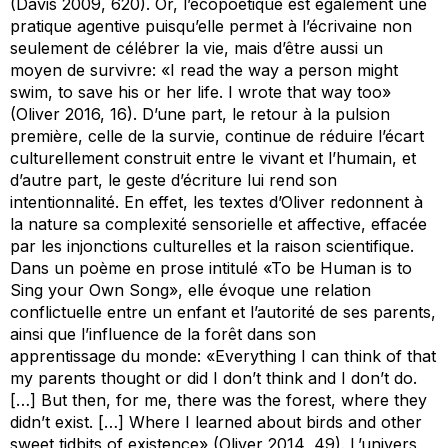
(Davis 2009, 620). Or, l’écopoétique est également une
pratique agentive puisqu’elle permet à l’écrivaine non
seulement de célébrer la vie, mais d’être aussi un
moyen de survivre: «I read the way a person might
swim, to save his or her life. I wrote that way too»
(Oliver 2016, 16). D’une part, le retour à la pulsion
première, celle de la survie, continue de réduire l’écart
culturellement construit entre le vivant et l’humain, et
d’autre part, le geste d’écriture lui rend son
intentionnalité. En effet, les textes d’Oliver redonnent à
la nature sa complexité sensorielle et affective, effacée
par les injonctions culturelles et la raison scientifique.
Dans un poème en prose intitulé «To be Human is to
Sing your Own Song», elle évoque une relation
conflictuelle entre un enfant et l’autorité de ses parents,
ainsi que l’influence de la forêt dans son
apprentissage du monde: «Everything I can think of that
my parents thought or did I don’t think and I don’t do.
[…] But then, for me, there was the forest, where they
didn’t exist. […] Where I learned about birds and other
sweet tidbits of existence» (Oliver 2014, 49). L’univers