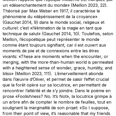
un «désenchantement du monde» (Meillon 2023, 22).
Théorisé par Max Weber en 1917, il caractérise le
phénomène du «dépérissement de la croyance»
(Gauchet 2014, 9) dans le monde social, religieux et
culturel: c’est «l’élimination de la magie en tant que
technique de salut» (Gauchet 2014, 10). Toutefois, selon
Meillon, l’écopoétique peut représenter le monde
comme étant toujours signifiant, car il est ouvert aux
moments de joie et de connexions entre les êtres
vivants: «These are moments when the encounter, or
merging, with the more-than-human world is permeated
with a heightened sense of wonder, grace, humility, and
bliss» (Meillon 2023, 111). L’émerveillement abonde
dans l’œuvre d’Oliver, et permet de saisir l’effet crucial
que la forêt opère sur sa locutrice, en permettant de
rencontrer l’altérité et de s’y joindre. Dans le poème en
prose «Foolishness? No. It’s Not», la locutrice grimpe à
un arbre afin de compter le nombre de feuilles, tout en
soulignant la marginalité de son projet: «So I suppose,
from their point of view, it’s reasonable that my friends