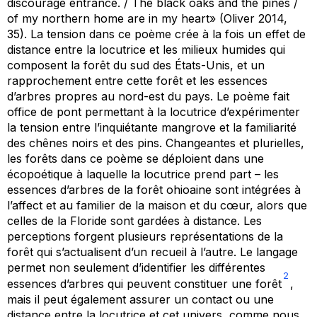
discourage entrance. / The black oaks and the pines /
of my northern home are in my heart» (Oliver 2014,
35). La tension dans ce poème crée à la fois un effet de
distance entre la locutrice et les milieux humides qui
composent la forêt du sud des États-Unis, et un
rapprochement entre cette forêt et les essences
d’arbres propres au nord-est du pays. Le poème fait
office de pont permettant à la locutrice d’expérimenter
la tension entre l’inquiétante mangrove et la familiarité
des chênes noirs et des pins. Changeantes et plurielles,
les forêts dans ce poème se déploient dans une
écopoétique à laquelle la locutrice prend part – les
essences d’arbres de la forêt ohioaine sont intégrées à
l’affect et au familier de la maison et du cœur, alors que
celles de la Floride sont gardées à distance. Les
perceptions forgent plusieurs représentations de la
forêt qui s’actualisent d’un recueil à l’autre. Le langage
permet non seulement d’identifier les différentes
2
essences d’arbres qui peuvent constituer une forêt
,
mais il peut également assurer un contact ou une
distance entre la locutrice et cet univers, comme nous