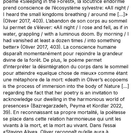
poème «Sleeping in the Forest», la locutrice endormie
prend conscience de l’écosystème sylvestre: «All night /
I heard the small kingdoms breathing / around me […]»
(Oliver 2017, 403). L’abandon de son corps au sommeil
lui permet de s’élever: «All night / I rose and fell, as if in
water, grappling / with a luminous doom. By morning / I
had vanished at least a dozen times / into something
better» (Oliver 2017, 403). La conscience humaine
disparaît momentanément pour rejoindre la grandeur
divine de la forêt. De plus, le poème permet
d’interpréter la désintégration du corps dans le sommeil
pour atteindre «quelque chose de mieux» comme étant
une métaphore de la mort: «death in Oliver’s ecopoems
is the process of immersion into the body of Nature […]
regarding the fact that her poetry is an invitation to
acknowledge our dwelling in the harmonious world of
presences» (Bazregarzadeh, Peyma et Kordlar 2022,
39). En reconnaissant sa propre mortalité, la poétesse
se place dans cette relation harmonieuse qui unit les
vivants à la mort, et la mort au vivant. Dans l’essai
«Staying Alive», Oliver reconnaît qu’elle aura à