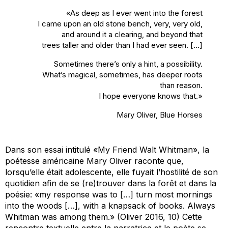
«As deep as I ever went into the forest
I came upon an old stone bench, very, very old,
and around it a clearing, and beyond that
trees taller and older than I had ever seen. […]
Sometimes there’s only a hint, a possibility.
What’s magical, sometimes, has deeper roots
than reason.
I hope everyone knows that.»
Mary Oliver,
Blue Horses
Dans son essai intitulé «My Friend Walt Whitman», la
poétesse américaine Mary Oliver raconte que,
lorsqu’elle était adolescente, elle fuyait l’hostilité de son
quotidien afin de se (re)trouver dans la forêt et dans la
poésie: «my response was to […] turn most mornings
into the woods […], with a knapsack of books. Always
Whitman was among them.» (Oliver 2016, 10) Cette
rencontre textuelle entre la narratrice et le poète se