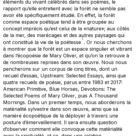
éléments du vivant célébrés dans ses poèmes, le
rapport qu’elle entretient avec la forêt ne semble pas
avoir été spécifiquement étudié. En effet, la forêt
comme espace poétique tend à être groupée au
concept imprécis qu’est celui de la «nature»; aux côtés
de la mer, des marécages et des autres paysages qui
1
ont constitué la vie de la poétesse
. Or nous cherchons
à montrer que la forêt est un espace singulier et vibrant
dans l’écopoésie de Mary Oliver, et qu’on la retrouve à
de nombreuses reprises dans son œuvre. Nous nous
pencherons sur un corpus de cinq titres, dont un
recueil d’essais,
Upstream: Selected Essays
, ainsi que
quatre recueils de poésie, parus entre 1983 et 2017:
American Primitive, Blue Horses, Devotions: The
Selected Poems of Mary Oliver
, puis
A Thousand
Mornings
. Dans un premier temps, nous aborderons la
matérialité sylvestre dans son œuvre, ainsi que sa
manière écopoétique de la déployer à travers une
posture d’émerveillement. Il sera ensuite question
d’observer comment elle convoque cette matérialité
avec la spiritualité, et ce, dans une relation