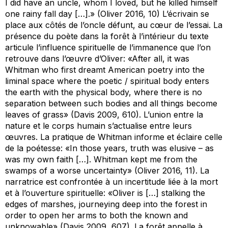
I did have an uncle, whom I loved, but he killed himself
one rainy fall day […].» (Oliver 2016, 10) L’écrivain se
place aux côtés de l’oncle défunt, au cœur de l’essai. La
présence du poète dans la forêt à l’intérieur du texte
articule l’influence spirituelle de l’immanence que l’on
retrouve dans l’œuvre d’Oliver: «After all, it was
Whitman who first dreamt American poetry into the
liminal space where the poetic / spiritual body enters
the earth with the physical body, where there is no
separation between such bodies and all things become
leaves of grass» (Davis 2009, 610). L’union entre la
nature et le corps humain s’actualise entre leurs
œuvres. La pratique de Whitman informe et éclaire celle
de la poétesse: «In those years, truth was elusive – as
was my own faith […]. Whitman kept me from the
swamps of a worse uncertainty» (Oliver 2016, 11). La
narratrice est confrontée à un incertitude liée à la mort
et à l’ouverture spirituelle: «Oliver is […] stalking the
edges of marshes, journeying deep into the forest in
order to open her arms to both the known and
unknowable» (Davis 2009, 607). La forêt appelle à