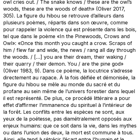
owl cries out. / The snake knows / these are the owl’s
woods, these are the woods of death» (Oliver 2017,
305). La figure du hibou se retrouve d’ailleurs dans
plusieurs poèmes, répartis dans son œuvre, comme
pour rappeler la violence qui est présente dans les bois,
tel que dans le poème «In the Pinewoods, Crows and
Owl»: «Once this month you caught a crow. Scraps of
him / flew far and wide, the news / rang all day through
the woods. / […] you are their dream, their waking /
their quarry / their demon. You / are the pine god»
(Oliver 1983, 9). Dans ce poème, la locutrice s’adresse
directement au rapace. À la fois déifiée et démonisée, la
figure du hibou se mêle au monde du sacré et du
profane au sein même de l’univers forestier dans lequel
il est représenté. De plus, ce procédé littéraire a pour
effet d’affirmer l’immanence du spirituel à l’intérieur de
la forêt. Les conflits entre les espèces ne sont, aux
yeux de la poétesse, pas diamétralement opposés aux
enjeux humains: que ce soit dans la vie, dans les mythes
ou dans l’union des deux, la mort est commune à tous.
Ainsi, elle tend à rétrécir l’écart entre l’humain et le