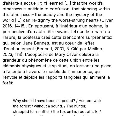
d’altérité à accueillir: «I learned […] that the world’s
otherness is antidote to confusion, that standing within
this otherness – the beauty and the mystery of the
world […] can re-dignify the worst-strung heart» (Oliver
2016, 14‑15). En épousant, à l’intérieur d’un poème, la
perspective d’un autre être vivant, tel que le renard ou
l’arbre, la poétesse créé cette «rencontre surprenante»
qui, selon Jane Bennett, est au cœur de l’effet
d’enchantement (Bennett, 2001, 5. Cité par Meillon
2023, 118). L’écopoésie de Mary Oliver célèbre la
grandeur du phénomène de cette union entre les
éléments physiques et le spirituel, en laissant une place
à l’altérité à travers le modèle de l’immanence, qui
renvoie et déploie les rapports tangibles qui animent la
forêt:
Why should I have been surprised? / Hunters walk
the forest / without a sound. / The hunter,
strapped to his riffle, / the fox on his feet of silk, /