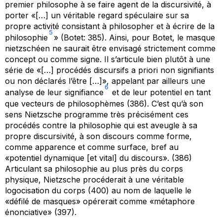
premier philosophe à se faire agent de la discursivité, à
porter «[…] un véritable regard spéculaire sur sa
propre activité consistant à philosopher et
à écrire de la
5
philosophie
» (Botet: 385). Ainsi, pour Botet, le masque
nietzschéen ne saurait être envisagé strictement comme
concept ou comme signe. Il s’articule bien plutôt à une
série de «[…] procédés discursifs a priori non signifiants
ou non déclarés l’être […]», appelant par ailleurs une
6
analyse de leur signifiance
et de leur potentiel en tant
que vecteurs de philosophèmes (386). C’est qu’à son
sens Nietzsche programme très précisément ces
procédés contre la philosophie qui est aveugle à sa
propre discursivité, à son discours comme forme,
comme apparence et comme surface, bref au
«potentiel dynamique [et vital] du discours». (386)
Articulant sa philosophie au plus près du corps
physique, Nietzsche procéderait à une véritable
logocisation du corps (400) au nom de laquelle le
«défilé de masques» opérerait comme «métaphore
énonciative» (397).