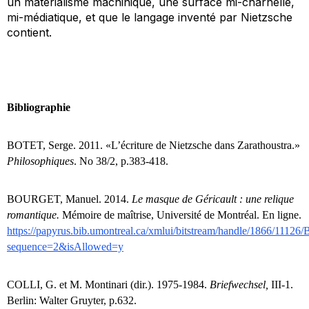
un matérialisme machinique, une surface mi-charnelle,
mi-médiatique, et que le langage inventé par Nietzsche
contient.
Bibliographie
BOTET, Serge. 2011.
«
L’
écriture de Nietzsche dans Zarathoustra.»
Philosophiques
.
No 38/2, p.383-418.
BOURGET, Manuel. 2014.
Le masque de Géricault : une relique
romantique.
Mémoire de maîtrise, Université de Montréal. En ligne.
https://papyrus.bib.umontreal.ca/xmlui/bitstream/handle/1866/111
sequence=2&isAllowed=y
COLLI, G. et M. Montinari (dir.). 1975-1984.
Briefwechsel,
III-1.
Berlin: Walter Gruyter, p.632.