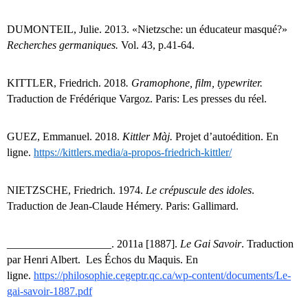
DUMONTEIL, Julie. 2013.
«
Nietzsche: un
éducateur masqué
?
»
Recherches germaniques.
Vol. 43, p.41-64.
KITTLER, Friedrich. 2018
. Gramophone, film, typewriter.
Traduction de Frédérique Vargoz.
Paris: Les presses du ré
el.
GUEZ, Emmanuel. 2018.
Kittler Màj.
Projet d’
auto
édition. En
ligne.
https://kittlers.media/a-propos-friedrich-kittler/
NIETZSCHE, Friedrich. 1974.
Le crépuscule des idoles
.
Traduction de Jean-Claude Hémery. Paris: Gallimard.
___________________. 2011a [1887].
Le Gai Savoir
. Traduction
par Henri Albert. Les Échos du Maquis. En
ligne.
https://philosophie.cegeptr.qc.ca/wp-content/documents/Le-
gai-savoir-1887.pdf