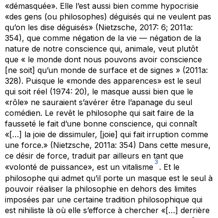
«démasquée». Elle l’est aussi bien comme hypocrisie
«des gens (ou philosophes) déguisés qui ne veulent pas
qu’on les dise déguisés» (Nietzsche, 2017: 6; 2011a:
354), que comme négation de la vie — négation de la
nature de notre conscience qui, animale, veut plutôt
que « le monde dont nous pouvons avoir conscience
[ne soit] qu’un monde de surface et de signes » (2011a:
328). Puisque le «monde des apparences» est le seul
qui soit réel (1974: 20), le masque aussi bien que le
«rôle» ne sauraient s’avérer être l’apanage du seul
comédien. Le revêt le philosophe qui sait faire de la
fausseté le fait d’une bonne conscience, qui connaît
«[…] la joie de dissimuler, [joie] qui fait irruption comme
une force.» (Nietzsche, 2011a: 354) Dans cette mesure,
ce désir de force, traduit par ailleurs en tant que
3
«volonté de puissance», est un vitalisme
. Et le
philosophe qui admet qu’il porte un masque est le seul à
pouvoir réaliser la philosophie en dehors des limites
imposées par une certaine tradition philosophique qui
est nihiliste là où elle s’efforce à chercher «[…] derrière