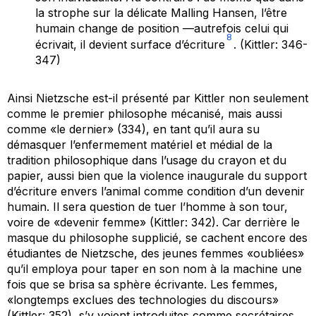
la strophe sur la délicate Malling Hansen, l’être
humain change de position —
autrefois celui qui
8
écrivait, il devient surface d’écriture
. (Kittler: 346-
347)
Ainsi Nietzsche est-il présenté par Kittler non seulement
comme le premier philosophe mécanisé, mais aussi
comme «le dernier» (334), en tant qu’il aura su
démasquer l’enfermement matériel et médial de la
tradition philosophique dans l’usage du crayon et du
papier, aussi bien que la violence inaugurale du support
d’écriture envers l’animal comme condition d’un devenir
humain. Il sera question de tuer l’homme à son tour,
voire de «devenir femme» (Kittler: 342). Car derrière le
masque du philosophe supplicié, se cachent encore des
étudiantes de Nietzsche, des jeunes femmes «oubliées»
qu’il employa pour taper en son nom à la machine une
fois que se brisa sa sphère écrivante. Les femmes,
«longtemps exclues des technologies du discours»
(Kittler: 352), s’y voient introduites comme secrétaires.