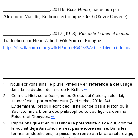
___________________. 2011b.
Ecce Homo,
traduction par
Alexandre Vialatte, Édition électronique: OeO (Œuvre Ouverte).
___________________. 2017 [1913].
Par-del
à le bien et le mal
.
Traduction par Henri Albert. WikiSource. En ligne.
https://fr.wikisource.org/wiki/Par_del%C3%A0_le_bien_et_le_mal
1
Nous écrivons ainsi le pluriel «média» en référence à cet usage
dans la traduction du livre de F. Kittler.
↩︎
2
Cela dit, Nietzsche épargne les Grecs qui étaient, selon lui,
«superficiels par profondeur» (Nietzsche, 2011a: 14).
Évidemment, lorsqu’il écrit ceci, il ne songe pas à Platon ou à
Socrate, mais bien à des philosophes et des figures comme
Épicure et Dionysos.
↩︎
3
Rappelons qu’est en puissance la potentialité ou ce qui, comme
le voulait déjà Aristote, ne s’est pas encore réalisé. Dans les
termes aristotéliciens, la puissance renvoie à la capacité d’agir,