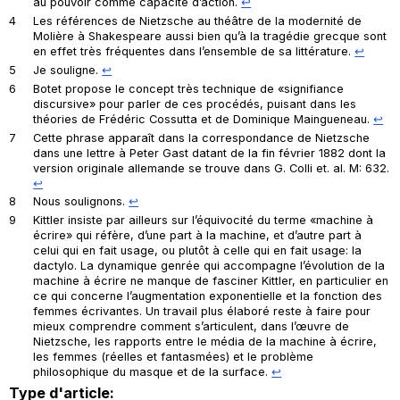
au pouvoir comme capacité d’action.
↩︎
4
Les références de Nietzsche au théâtre de la modernité de
Molière à Shakespeare aussi bien qu’à la tragédie grecque sont
en effet très fréquentes dans l’ensemble de sa littérature.
↩︎
5
Je souligne.
↩︎
6
Botet propose le concept très technique de «signifiance
discursive» pour parler de ces procédés, puisant dans les
théories de Frédéric Cossutta et de Dominique Maingueneau.
↩︎
7
Cette phrase apparaît dans la correspondance de Nietzsche
dans une lettre à Peter Gast datant de la fin février 1882 dont la
version originale allemande se trouve dans G. Colli et. al. M: 632.
↩︎
8
Nous soulignons.
↩︎
9
Kittler insiste par ailleurs sur l’équivocité du terme «machine à
écrire» qui réfère, d’une part à la machine, et d’autre part à
celui qui en fait usage, ou plutôt à
celle
qui en fait usage: la
dactylo
. La dynamique genrée qui accompagne l’évolution de la
machine à écrire ne manque de fasciner Kittler, en particulier en
ce qui concerne l’augmentation exponentielle et la fonction des
femmes écrivantes. Un travail plus élaboré reste à faire pour
mieux comprendre comment s’articulent, dans l’œuvre de
Nietzsche, les rapports entre le média de la machine à écrire,
les femmes (réelles et fantasmées) et le problème
philosophique du masque et de la surface.
↩︎
Type d'article: