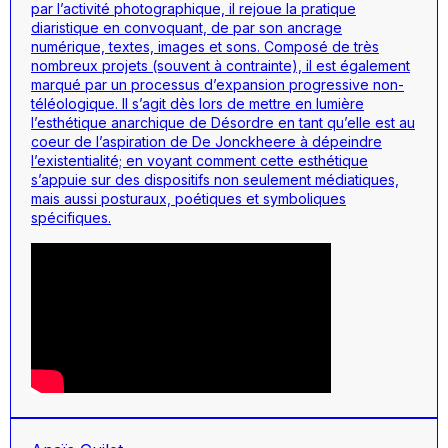
par l’activité photographique, il rejoue la pratique
diaristique en convoquant, de par son ancrage
numérique, textes, images et sons. Composé de très
nombreux projets (souvent à contrainte), il est également
marqué par un processus d’expansion progressive non-
téléologique. Il s’agit dès lors de mettre en lumière
l’esthétique anarchique de Désordre en tant qu’elle est au
coeur de l’aspiration de De Jonckheere à dépeindre
l’existentialité; en voyant comment cette esthétique
s’appuie sur des dispositifs non seulement médiatiques,
mais aussi posturaux, poétiques et symboliques
spécifiques.