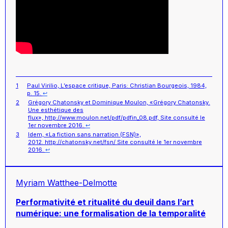
1
Paul Virilio, L’espace critique, Paris: Christian Bourgeois, 1984,
p. 15.
↩︎
2
Grégory Chatonsky et Dominique Moulon, «Grégory Chatonsky.
Une esthétique des
flux», http://www.moulon.net/pdf/pdfin_08.pdf, Site consulté le
1er novembre 2016.
↩︎
3
Idem, «La fiction sans narration (FSN)»,
2012. http://chatonsky.net/fsn/ Site consulté le 1er novembre
2016.
↩︎
Myriam Watthee-Delmotte
Performativité et ritualité du deuil dans l’art
numérique: une formalisation de la temporalité