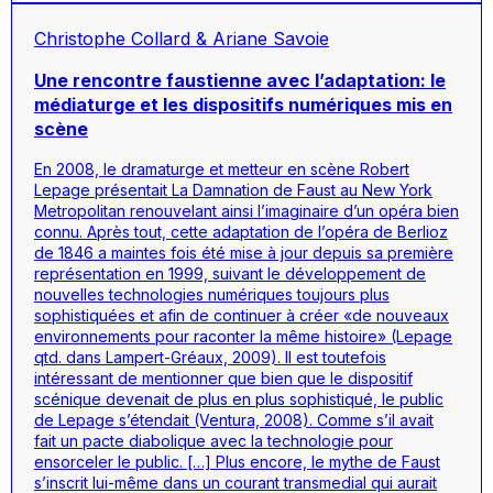
Christophe Collard & Ariane Savoie
Une rencontre faustienne avec l’adaptation: le
médiaturge et les dispositifs numériques mis en
scène
En 2008, le dramaturge et metteur en scène Robert
Lepage présentait
La Damnation de Faust
au New York
Metropolitan renouvelant ainsi l’imaginaire d’un opéra bien
connu. Après tout, cette adaptation de l’opéra de Berlioz
de 1846 a maintes fois été mise à jour depuis sa première
représentation en 1999, suivant le développement de
nouvelles technologies numériques toujours plus
sophistiquées et afin de continuer à créer «de nouveaux
environnements pour raconter la même histoire» (Lepage
qtd. dans Lampert-Gréaux, 2009). Il est toutefois
intéressant de mentionner que bien que le dispositif
scénique devenait de plus en plus sophistiqué, le public
de Lepage s’étendait (Ventura, 2008). Comme s’il avait
fait un pacte diabolique avec la technologie pour
ensorceler le public. […] Plus encore, le mythe de Faust
s’inscrit lui-même dans un courant transmedial qui aurait