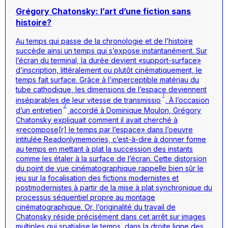
Grégory Chatonsky: l’art d’une fiction sans
histoire?
Au temps qui passe de la chronologie et de l’histoire
succède ainsi un temps qui s’expose instantanément. Sur
l’écran du terminal, la durée devient «support-surface»
d’inscription, littéralement ou plutôt cinématiquement, le
temps fait surface. Grâce à l’imperceptible matériau du
tube cathodique, les dimensions de l’espace deviennent
1
inséparables de leur vitesse de transmissio
. À l’occasion
2
d’un entretien
accordé à Dominique Moulon, Grégory
Chatonsky expliquait comment il avait cherché à
«recompose[r] le temps par l’espace» dans l’oeuvre
intitulée Readonlymemories, c’est-à-dire à donner forme
au temps en mettant à plat la succession des instants
comme les étaler à la surface de l’écran. Cette distorsion
du point de vue cinématographique rappelle bien sûr le
jeu sur la focalisation des fictions modernistes et
postmodernistes à partir de la mise à plat synchronique du
processus séquentiel propre au montage
cinématographique. Or, l’originalité du travail de
Chatonsky réside précisément dans cet arrêt sur images
multiples qui spatialise le temps, dans la droite ligne des