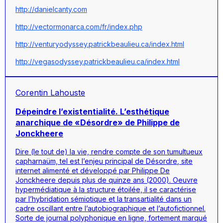
http://danielcanty.com
http://vectormonarca.com/fr/index.php
http://venturyodyssey.patrickbeaulieu.ca/index.html
http://vegasodyssey.patrickbeaulieu.ca/index.html
Corentin Lahouste
Dépeindre l’existentialité. L’esthétique
anarchique de «Désordre» de Philippe de
Jonckheere
Dire (le tout de) la vie, rendre compte de son tumultueux
capharnaüm, tel est l’enjeu principal de
Désordre
, site
internet alimenté et développé par Philippe De
Jonckheere depuis plus de quinze ans (2000). Oeuvre
hypermédiatique à la structure étoilée, il se caractérise
par l’hybridation sémiotique et la transartialité dans un
cadre oscillant entre l’autobiographique et l’autofictionnel.
Sorte de journal polyphonique en ligne, fortement marqué