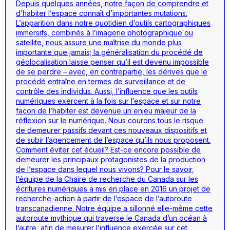
Depuis quelques années, notre façon de comprendre et
d’habiter l’espace connaît d’importantes mutations.
L’apparition dans notre quotidien d’outils cartographiques
immersifs, combinés à l’imagerie photographique ou
satellite, nous assure une maîtrise du monde plus
importante que jamais; la généralisation du procédé de
géolocalisation laisse penser qu’il est devenu impossible
de se perdre – avec, en contrepartie, les dérives que le
procédé entraîne en termes de surveillance et de
contrôle des individus. Aussi, l’influence que les outils
numériques exercent à la fois sur l’espace et sur notre
façon de l’habiter est devenue un enjeu majeur de la
réflexion sur le numérique. Nous courons tous le risque
de demeurer passifs devant ces nouveaux dispositifs et
de subir l’agencement de l’espace qu’ils nous proposent.
Comment éviter cet écueil? Est-ce encore possible de
demeurer les principaux protagonistes de la production
de l’espace dans lequel nous vivons? Pour le savoir,
l’équipe de la Chaire de recherche du Canada sur les
écritures numériques a mis en place en 2016 un projet de
recherche-action à partir de l’espace de l’autoroute
transcanadienne. Notre équipe a sillonné elle-même cette
autoroute mythique qui traverse le Canada d’un océan à
l’autre, afin de mesurer l’influence exercée sur cet