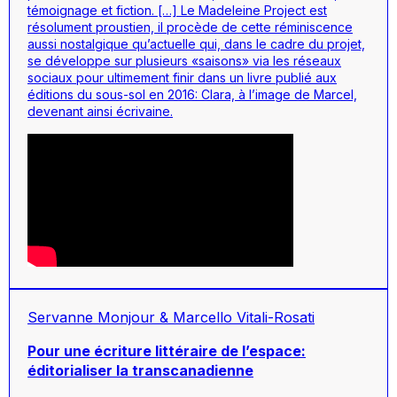
témoignage et fiction. […] Le Madeleine Project est
résolument proustien, il procède de cette réminiscence
aussi nostalgique qu’actuelle qui, dans le cadre du projet,
se développe sur plusieurs «saisons» via les réseaux
sociaux pour ultimement finir dans un livre publié aux
éditions du sous-sol en 2016: Clara, à l’image de Marcel,
devenant ainsi écrivaine.
Servanne Monjour & Marcello Vitali-Rosati
Pour une écriture littéraire de l’espace:
éditorialiser la transcanadienne