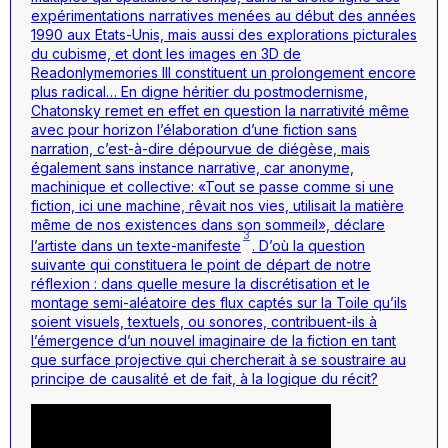
expérimentations narratives menées au début des années
1990 aux Etats-Unis, mais aussi des explorations picturales
du cubisme, et dont les images en 3D de
Readonlymemories III constituent un prolongement encore
plus radical… En digne héritier du postmodernisme,
Chatonsky remet en effet en question la narrativité même
avec pour horizon l’élaboration d’une fiction sans
narration, c’est-à-dire dépourvue de diégèse, mais
également sans instance narrative, car anonyme,
machinique et collective: «Tout se passe comme si une
fiction, ici une machine, rêvait nos vies, utilisait la matière
même de nos existences dans son sommeil», déclare
3
l’artiste dans un texte-manifeste
. D’où la question
suivante qui constituera le point de départ de notre
réflexion : dans quelle mesure la discrétisation et le
montage semi-aléatoire des flux captés sur la Toile qu’ils
soient visuels, textuels, ou sonores, contribuent-ils à
l’émergence d’un nouvel imaginaire de la fiction en tant
que surface projective qui chercherait à se soustraire au
principe de causalité et de fait, à la logique du récit?