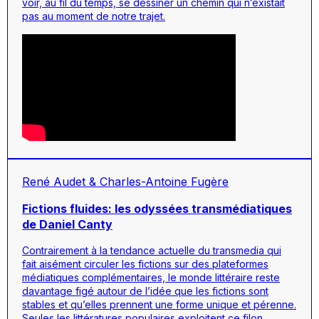
voir, au fil du temps, se dessiner un chemin qui n’existait
pas au moment de notre trajet.
René Audet & Charles-Antoine Fugère
Fictions fluides: les odyssées transmédiatiques
de Daniel Canty
Contrairement à la tendance actuelle du transmedia qui
fait aisément circuler les fictions sur des plateformes
médiatiques complémentaires, le monde littéraire reste
davantage figé autour de l’idée que les fictions sont
stables et qu’elles prennent une forme unique et pérenne.
Seules les littératures populaires exploitent ce filon