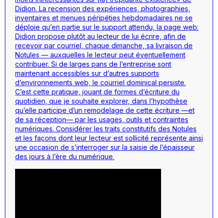
Didion. La recension des expériences, photographies,
inventaires et menues péripéties hebdomadaires ne se
déploie qu’en partie sur le support attendu, la page web:
Didion propose plutôt au lecteur de lui écrire, afin de
recevoir par courriel, chaque dimanche, sa livraison de
Notules — auxquelles le lecteur peut éventuellement
contribuer. Si de larges pans de l’entreprise sont
maintenant accessibles sur d’autres supports
d’environnements web, le courriel dominical persiste.
C’est cette pratique, jouant de formes d’écriture du
quotidien, que je souhaite explorer, dans l’hypothèse
qu’elle participe d’un remodelage de cette écriture —et
de sa réception— par les usages, outils et contraintes
numériques. Considérer les traits constitutifs des Notules
et les façons dont leur lecteur est sollicité représente ainsi
une occasion de s’interroger sur la saisie de l’épaisseur
des jours à l’ère du numérique.