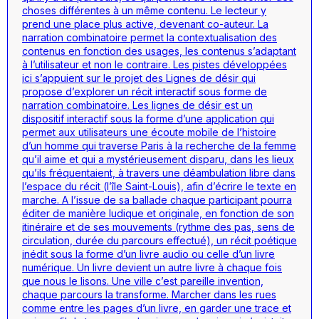
choses différentes à un même contenu. Le lecteur y
prend une place plus active, devenant co-auteur. La
narration combinatoire permet la contextualisation des
contenus en fonction des usages, les contenus s’adaptant
à l’utilisateur et non le contraire. Les pistes développées
ici s’appuient sur le projet des Lignes de désir qui
propose d’explorer un récit interactif sous forme de
narration combinatoire. Les lignes de désir est un
dispositif interactif sous la forme d’une application qui
permet aux utilisateurs une écoute mobile de l’histoire
d’un homme qui traverse Paris à la recherche de la femme
qu’il aime et qui a mystérieusement disparu, dans les lieux
qu’ils fréquentaient, à travers une déambulation libre dans
l’espace du récit (l’île Saint-Louis), afin d’écrire le texte en
marche. A l’issue de sa ballade chaque participant pourra
éditer de manière ludique et originale, en fonction de son
itinéraire et de ses mouvements (rythme des pas, sens de
circulation, durée du parcours effectué), un récit poétique
inédit sous la forme d’un livre audio ou celle d’un livre
numérique. Un livre devient un autre livre à chaque fois
que nous le lisons. Une ville c’est pareille invention,
chaque parcours la transforme. Marcher dans les rues
comme entre les pages d’un livre, en garder une trace et