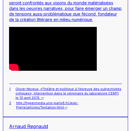
seront confrontés aux visions du monde matérialisées
dans les oeuvres narratives, pour faire émerger un champ
de tensions aussi problématique que fécond, fondateur
de la création littéraire en milieu numérique.
1
Olivier Neveux, «Théâtre et politique à l’épreuve des subjectivités
critiques», intervention dans le séminaire du laboratoire CEMTI
le 10 avril 2015.
↩︎
2
http://hypermedia.univ-paris8.fr/Jean-
Pierre/articles/Tentation.html
↩︎
Arnaud Regnauld