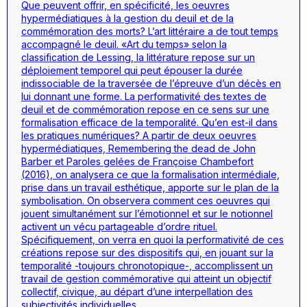
Que peuvent offrir, en spécificité, les oeuvres
hypermédiatiques à la gestion du deuil et de la
commémoration des morts? L’art littéraire a de tout temps
accompagné le deuil. «Art du temps» selon la
classification de Lessing, la littérature repose sur un
déploiement temporel qui peut épouser la durée
indissociable de la traversée de l’épreuve d’un décès en
lui donnant une forme. La performativité des textes de
deuil et de commémoration repose en ce sens sur une
formalisation efficace de la temporalité. Qu’en est-il dans
les pratiques numériques? A partir de deux oeuvres
hypermédiatiques,
Remembering the dead
de John
Barber et
Paroles gelées
de Françoise Chambefort
(2016), on analysera ce que la formalisation intermédiale,
prise dans un travail esthétique, apporte sur le plan de la
symbolisation. On observera comment ces oeuvres qui
jouent simultanément sur l’émotionnel et sur le notionnel
activent un vécu partageable d’ordre rituel.
Spécifiquement, on verra en quoi la performativité de ces
créations repose sur des dispositifs qui, en jouant sur la
temporalité -toujours chronotopique-, accomplissent un
travail de gestion commémorative qui atteint un objectif
collectif, civique, au départ d’une interpellation des
subjectivités individuelles.