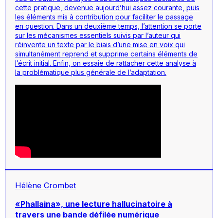
cette pratique, devenue aujourd’hui assez courante, puis
les éléments mis à contribution pour faciliter le passage
en question. Dans un deuxième temps, l’attention se porte
sur les mécanismes essentiels suivis par l’auteur qui
réinvente un texte par le biais d’une mise en voix qui
simultanément reprend et supprime certains éléments de
l’écrit initial. Enfin, on essaie de rattacher cette analyse à
la problématique plus générale de l’adaptation.
Hélène Crombet
«Phallaina», une lecture hallucinatoire à
travers une bande défilée numérique