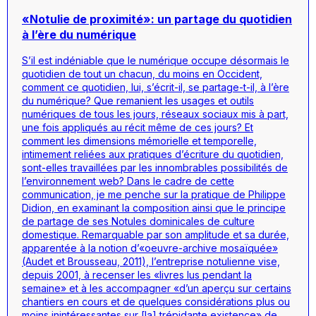
«Notulie de proximité»: un partage du quotidien
à l’ère du numérique
S’il est indéniable que le numérique occupe désormais le
quotidien de tout un chacun, du moins en Occident,
comment ce quotidien, lui, s’écrit-il, se partage-t-il, à l’ère
du numérique? Que remanient les usages et outils
numériques de tous les jours, réseaux sociaux mis à part,
une fois appliqués au récit même de ces jours? Et
comment les dimensions mémorielle et temporelle,
intimement reliées aux pratiques d’écriture du quotidien,
sont-elles travaillées par les innombrables possibilités de
l’environnement web? Dans le cadre de cette
communication, je me penche sur la pratique de Philippe
Didion, en examinant la composition ainsi que le principe
de partage de ses Notules dominicales de culture
domestique. Remarquable par son amplitude et sa durée,
apparentée à la notion d’«oeuvre-archive mosaïquée»
(Audet et Brousseau, 2011), l’entreprise notulienne vise,
depuis 2001, à recenser les «livres lus pendant la
semaine» et à les accompagner «d’un aperçu sur certains
chantiers en cours et de quelques considérations plus ou
moins inintéressantes sur [la] trépidante existence» de