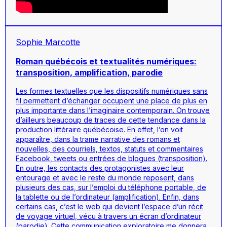
Sophie Marcotte
Roman québécois et textualités numériques:
transposition, amplification, parodie
Les formes textuelles que les dispositifs numériques sans
fil permettent d’échanger occupent une place de plus en
plus importante dans l’imaginaire contemporain. On trouve
d’ailleurs beaucoup de traces de cette tendance dans la
production littéraire québécoise. En effet, l’on voit
apparaître, dans la trame narrative des romans et
nouvelles, des courriels, textos, statuts et commentaires
Facebook, tweets ou entrées de blogues (transposition).
En outre, les contacts des protagonistes avec leur
entourage et avec le reste du monde reposent, dans
plusieurs des cas, sur l’emploi du téléphone portable, de
la tablette ou de l’ordinateur (amplification). Enfin, dans
certains cas, c’est le web qui devient l’espace d’un récit
de voyage virtuel, vécu à travers un écran d’ordinateur
(parodie). Cette communication exploratoire me donnera