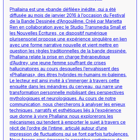
Phallaina
est une «bande défilée» inédite, qui a été
diffusée au mois de janvier 2016 à l’occasion du Festival
de la Bande Dessinée d’Angoulême. Créé par Marietta
Ren en collaboration avec le Studio Transmedia Small et
les Nouvelles Écritures, ce dispositif numérique
plurisensoriel propose une expérience singulière en lien
avec une forme narrative nouvelle et vient mettre en
question les règles traditionnelles de la bande dessinée.
Phallaina relate la prise en charge thérapeutique
d’Audrey, une jeune femme souffrant de crises
hallucinatoires au cours desquelles l’envahissent des
«Phallainas», des êtres hybrides mi-humains mi-baleines.
Le lecteur est ainsi invité à s’immerger à travers cette
enquête dans les méandres du cerveau, qui narre une
transformation personnelle mobilisant des perspectives
mythologiques et neurologiques. Au cours de notre
communication, nous chercherons à analyser les enjeux
techniques, narratifs et esthétiques liés à l’expérience
que donne à vivre
Phallaina
: nous explorerons les
mécanismes qui tendent à emporter le sujet à travers ce
récit de l’ordre de l’intime, articulé autour d’une
impression de fluctuations qui se font parfois turbulences.
Nous ferons ainsi émerger le caractère vertigineux de