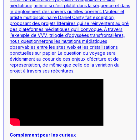
médiatique, même si c’est plutôt dans la séquence et dans
le déploiement des univers qu’elles opèrent. L’auteur et
artiste multidisciplinaire Daniel Canty fait exception,
proposant des projets littéraires qui se réinventent au gré
des plateformes médiatiques qu’il convoque. À travers
l’exemple de
VVV
, trilogie d’odyssées transfrontalières,
nous questionnerons les mutations médiatiques
observables entre les sites web et les cristallisations
ponctuelles sur papier. La question du voyage sera
évidemment au coeur de ces enjeux d’écriture et de
représentation, de même que celle de la variation du
projet à travers ses réécritures.
Complément pour les curieux