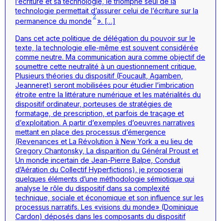
l’écriture et sa technologie, le triomphe seul de la
technologie permettait d’assurer celui de l’écriture sur la
2
permanence du monde
». […]
Dans cet acte politique de délégation du pouvoir sur le
texte, la technologie elle-même est souvent considérée
comme neutre. Ma communication aura comme objectif de
soumettre cette neutralité à un questionnement critique.
Plusieurs théories du dispositif (Foucault, Agamben,
Jeanneret) seront mobilisées pour étudier l’imbrication
étroite entre la littérature numérique et les matérialités du
dispositif ordinateur, porteuses de stratégies de
formatage, de prescription, et parfois de traçage et
d’exploitation. A partir d’exemples d’oeuvres narratives
mettant en place des processus d’émergence
(Revenances et La Révolution à New York a eu lieu de
Gregory Chantonsky, La disparition du Général Proust et
Un monde incertain de Jean-Pierre Balpe, Conduit
d’Aération du Collectif Hyperfictions), je proposerai
quelques éléments d’une méthodologie sémiotique qui
analyse le rôle du dispositif dans sa complexité
technique, sociale et économique et son influence sur les
processus narratifs. Les «visions du monde» (Dominique
Cardon) déposés dans les composants du dispositif