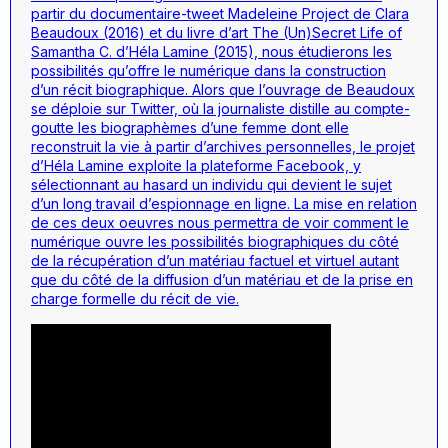
partir du documentaire-tweet
Madeleine Project
de Clara
Beaudoux (2016) et du livre d’art
The (Un)Secret Life of
Samantha C.
d’Héla Lamine (2015), nous étudierons les
possibilités qu’offre le numérique dans la construction
d’un récit biographique. Alors que l’ouvrage de Beaudoux
se déploie sur Twitter, où la journaliste distille au compte-
goutte les biographèmes d’une femme dont elle
reconstruit la vie à partir d’archives personnelles, le projet
d’Héla Lamine exploite la plateforme Facebook, y
sélectionnant au hasard un individu qui devient le sujet
d’un long travail d’espionnage en ligne. La mise en relation
de ces deux oeuvres nous permettra de voir comment le
numérique ouvre les possibilités biographiques du côté
de la récupération d’un matériau factuel et virtuel autant
que du côté de la diffusion d’un matériau et de la prise en
charge formelle du récit de vie.