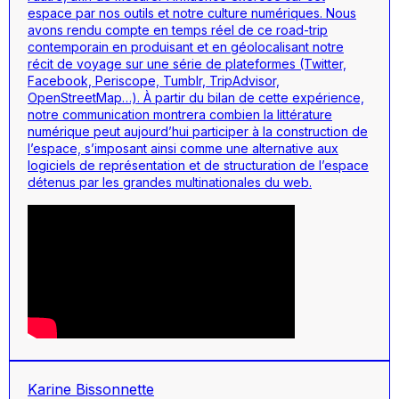
espace par nos outils et notre culture numériques. Nous
avons rendu compte en temps réel de ce road-trip
contemporain en produisant et en géolocalisant notre
récit de voyage sur une série de plateformes (Twitter,
Facebook, Periscope, Tumblr, TripAdvisor,
OpenStreetMap…). À partir du bilan de cette expérience,
notre communication montrera combien la littérature
numérique peut aujourd’hui participer à la construction de
l’espace, s’imposant ainsi comme une alternative aux
logiciels de représentation et de structuration de l’espace
détenus par les grandes multinationales du web.
Karine Bissonnette