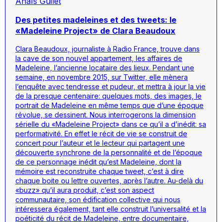
Anaïs Guilet
Des petites madeleines et des tweets: le
«Madeleine Project» de Clara Beaudoux
Clara Beaudoux, journaliste à Radio France, trouve dans
la cave de son nouvel appartement, les affaires de
Madeleine, l’ancienne locataire des lieux. Pendant une
semaine, en novembre 2015, sur Twitter, elle mènera
l’enquête avec tendresse et pudeur, et mettra à jour la vie
de la presque centenaire: quelques mots, des images, le
portrait de Madeleine en même temps que d’une époque
révolue, se dessinent. Nous interrogerons la dimension
sérielle du «Madeleine Project» dans ce qu’il a d’inédit: sa
performativité. En effet le récit de vie se construit de
concert pour l’auteur et le lecteur qui partagent une
découverte synchrone de la personnalité et de l’époque
de ce personnage inédit qu’est Madeleine, dont la
mémoire est reconstruite chaque tweet, c’est à dire
chaque boite ou lettre ouvertes, après l’autre. Au-delà du
«buzz» qu’il aura produit, c’est son aspect
communautaire, son édification collective qui nous
intéressera également, tant elle construit l’universalité et la
poéticité du récit de Madeleine, entre documentaire,