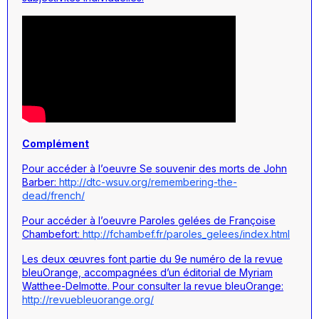
Complément
Pour accéder à l’oeuvre
Se souvenir des morts
de John
Barber:
http://dtc-wsuv.org/remembering-the-
dead/french/
Pour accéder à l’oeuvre
Paroles gelées
de Françoise
Chambefort:
http://fchambef.fr/paroles_gelees/index.html
Les deux œuvres font partie du 9e numéro de la revue
bleuOrange, accompagnées d’un éditorial de Myriam
Watthee-Delmotte. Pour consulter la revue bleuOrange:
http://revuebleuorange.org/