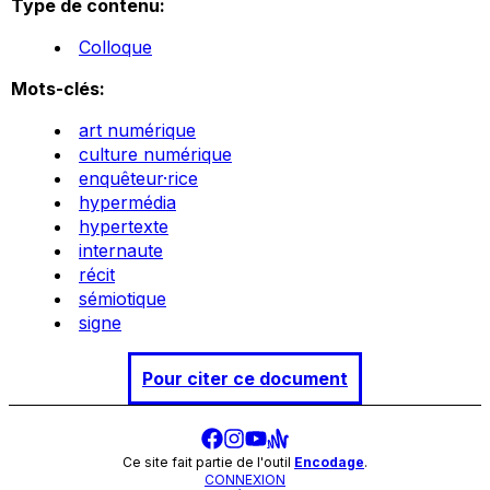
Type de contenu:
Colloque
Mots-clés:
art numérique
culture numérique
enquêteur·rice
hypermédia
hypertexte
internaute
récit
sémiotique
signe
Pour citer ce document
Ce site fait partie de l'outil
Encodage
.
CONNEXION