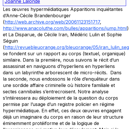
Joanne Lalonde
Les œuvres hypermédiatiques
Apparitions inquiétantes
d’Anne-Cécile Brandenbourger
(
http://web.archive.org/web/20061123151717
,
http://www.anacoluthe.com/bulles/apparitions/jump.html
)
et
La Disparue
, de Cécile Iran, Médéric Lulin et Sophie
Séguin
(
http://revuebleuorange.org/bleuorange/05/iran_lulin_seg
se fondent sur un rapport au corps (textuel, organique)
similaire. Dans la première, nous suivons le récit d’un
assassinat en naviguons d’hyperliens en hyperliens
dans un labyrinthe arborescent de micro-récits. Dans
la seconde, nous endossons le rôle d’enquêteur dans
une sordide affaire criminelle où histoire familiale et
sectes cannibales s’entrecroisent. Notre analyse
s’intéressera au déploiement de la question du corps
permise par l’usage d’un registre policier en régime
hypermédiatique. En effet, ces deux œuvres engagent
déjà un imaginaire du corps en raison de leur structure
éminemment protéiforme et de la logique de