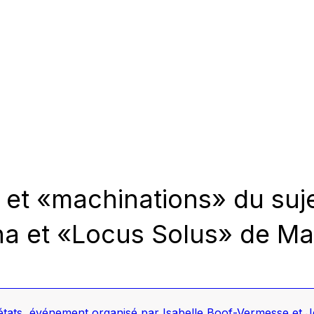
e et «machinations» du suj
a et «Locus Solus» de Ma
états
,
événement organisé par Isabelle Boof-Vermesse et 